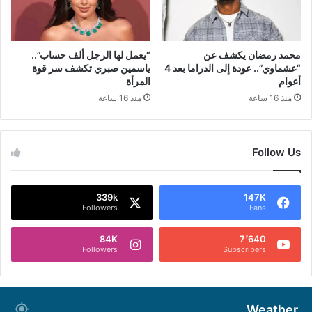
محمد رمضان يكشف عن
“يعمل لها الرجل ألف حساب”..
“عشماوي”.. عودة إلى الدراما بعد 4
ياسمين صبري تكشف سر قوة
أعوام
المرأة
منذ 16 ساعة
منذ 16 ساعة
Follow Us
339k
147K
Followers
Fans
84K
7٬640
Followers
Subscribers
Weather