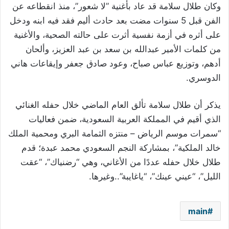
وكان طلال سلامة قد عاد بأغنية ”لا شعور”، منذ انقطاعه عن
الفن قبل 5 سنوات مضت بعد حادث أليم فقد فيه ابنه ودخل
على أثره في أزمة نفسية أثرت على حالته الصحية، والأغنية
من كلمات الأمير عبدالله بن سعد بن عبد العزيز، وألحان
أدهم، وتوزيع عباس صباح، وعود صادق جعفر وإيقاعات هاني
الدوسري.
يذكر أن طلال سلامة تألق العام الماضي خلال حفله الغنائي
الذي أقيم في المملكة العربية السعودية، ضمن فعاليات
“سمرات موسم الرياض – منتزه الثمامة البري ومحمية الملك
خالد الملكية”، بمشاركة النجم السعودي محمد عبدة؛ قدم
طلال خلال حفله عددًا من الأغاني، وهي “رضنياك”، “عقت
الليل”، “عيني عينك”، “ياغايبة”..وغيرها.
main