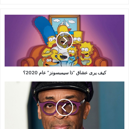
كيف
يرى
عشاق
“ذا
سيمبسونز”
عام
2020؟
كيف يرى عشاق “ذا سيمبسونز” عام 2020؟
سبايك
لي
يهاجم
ترامب:
رجل
عصابات
يحاول
أن