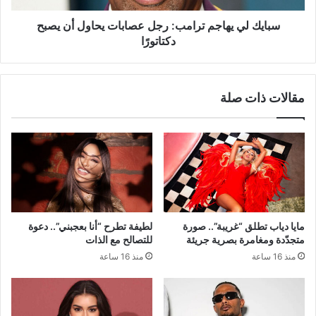
يصبح
دكتاتورًا
سبايك لي يهاجم ترامب: رجل عصابات يحاول أن يصبح
دكتاتورًا
مقالات ذات صلة
مايا دياب تطلق “غريبة”.. صورة
لطيفة تطرح “أنا بعجبني”.. دعوة
متجدّدة ومغامرة بصرية جريئة
للتصالح مع الذات
منذ 16 ساعة
منذ 16 ساعة