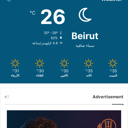
26
℃
Beirut
35º - 26º
62%
4.8 كيلومتر/ساعة
سماء صافية
31
30
30
35
35
℃
℃
℃
℃
℃
السبت
الأحد
الأثنين
الثلاثاء
الأربعاء
Advertisement