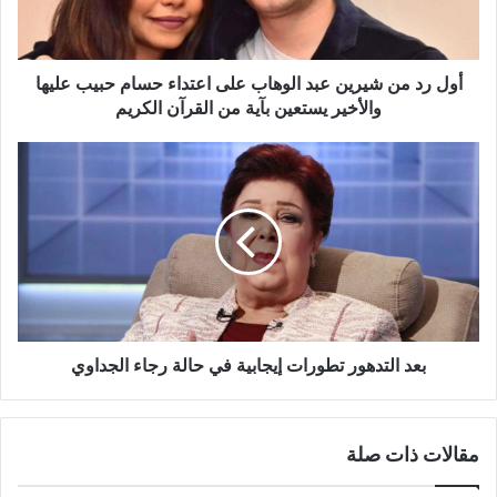
على
اعتداء
حسام
حبيب
أول رد من شيرين عبد الوهاب على اعتداء حسام حبيب عليها
عليها
والأخير يستعين بآية من القرآن الكريم
والأخير
يستعين
بعد
بآية
التدهور
من
تطورات
القرآن
إيجابية
الكريم
في
حالة
رجاء
الجداوي
بعد التدهور تطورات إيجابية في حالة رجاء الجداوي
مقالات ذات صلة