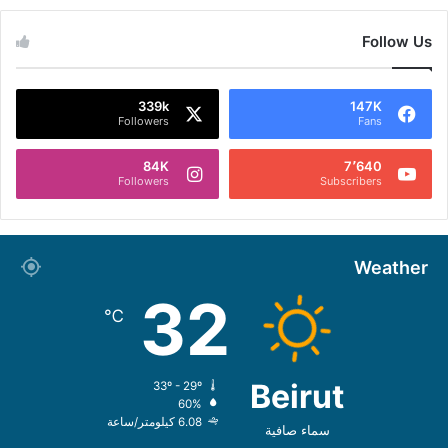
Follow Us
339k
147K
Followers
Fans
84K
7٬640
Followers
Subscribers
Weather
32
℃
Beirut
33º - 29º
60%
6.08 كيلومتر/ساعة
سماء صافية