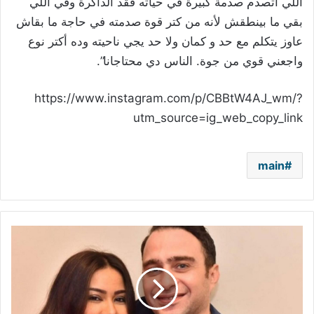
اللي اتصدم صدمة كبيرة في حياته فقد الذاكرة وفي اللي
بقي ما بينطقش لأنه من كتر قوة صدمته في حاجة ما بقاش
عاوز يتكلم مع حد و كمان ولا حد يجي ناحيته وده أكتر نوع
واجعني قوي من جوة. الناس دي محتاجانا”.
https://www.instagram.com/p/CBBtW4AJ_wm/?
utm_source=ig_web_copy_link
main
أول
رد
من
شيرين
عبد
الوهاب