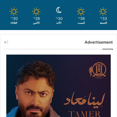
30
29
30
36
33
℃
℃
℃
℃
℃
الجمعة
السبت
الأحد
الأثنين
الثلاثاء
Advertisement