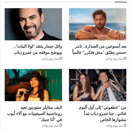
بعد أسبوعين من الصدارة.. تامر
وائل جسار ينتقد “لولا البنات”..
حسني يطلق “مش هتكرر” عالمياً
ويوضح موقفه من عمرو دياب
منذ يوم واحد
منذ يوم واحد
من “خطفوني” إلى أول ألبوم
لايف ستايلز ستوديوز تعيد
غنائي.. جنا عمرو دياب تبدأ
رومانسية السبعينيات مع آلاء أيوب
مشوارها الخاص
في “أنا جنبك”
منذ يوم واحد
منذ يوم واحد