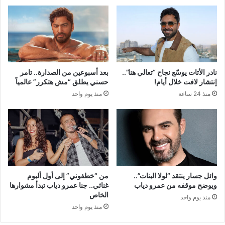
نادر الأتات يوسّع نجاح “تعالي هنا”..
بعد أسبوعين من الصدارة.. تامر
إنتشار لافت خلال أيام!
حسني يطلق “مش هتكرر” عالمياً
منذ 24 ساعة
منذ يوم واحد
وائل جسار ينتقد “لولا البنات”..
من “خطفوني” إلى أول ألبوم
ويوضح موقفه من عمرو دياب
غنائي.. جنا عمرو دياب تبدأ مشوارها
الخاص
منذ يوم واحد
منذ يوم واحد