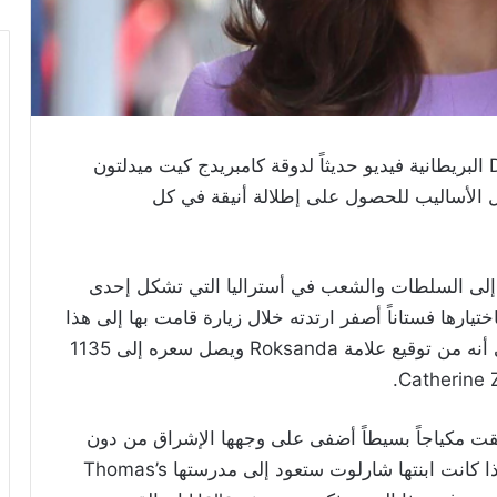
نشر موقع صحيفة Daily Mail البريطانية فيديو حديثاً لدوقة كامبريدج كيت ميدلتون
 الأساليب للحصول على إطلالة أنيقة في كل
 إلى السلطات والشعب في أستراليا التي تشكل إحدى
ختيارها فستاناً أصفر ارتدته خلال زيارة قامت بها إلى هذا
البلد في العام 2014. وذكر موقع Gala الفرنسي أنه من توقيع علامة Roksanda ويصل سعره إلى 1135
ت مكياجاً بسيطاً أضفى على وجهها الإشراق من دون
أن يغير ملامحها. ويشار إلى أنها لم تعلن بعد ما إذا كانت ابنتها شارلوت ستعود إلى مدرستها Thomas’s