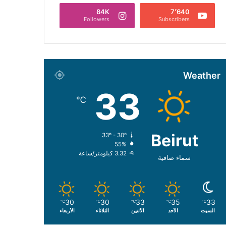
84K
7٬640
Followers
Subscribers
Weather
33
℃
Beirut
33º - 30º
55%
3.32 كيلومتر/ساعة
سماء صافية
30
30
33
35
33
℃
℃
℃
℃
℃
السبت
الأحد
الأثنين
الثلاثاء
الأربعاء