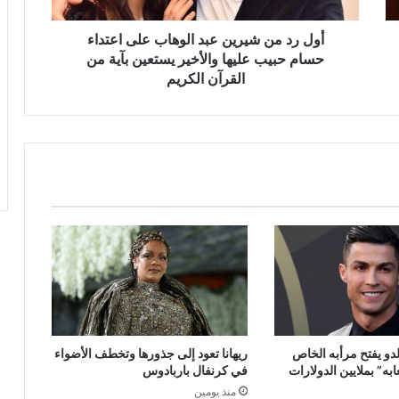
حسام
حبيب
أول رد من شيرين عبد الوهاب على اعتداء
عليها
حسام حبيب عليها والأخير يستعين بآية من
والأخير
القرآن الكريم
يستعين
بآية
من
القرآن
الكريم
لدو يفتح مرأبه الخاص
ريهانا تعود إلى جذورها وتخطف الأضواء
ه” بملايين الدولارات
في كرنفال باربادوس
منذ يومين