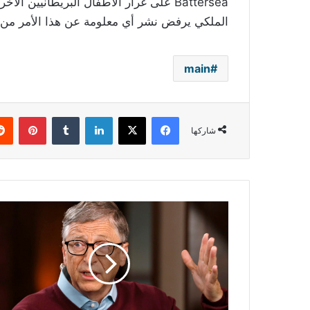
الملكي يرفض نشر أي معلومة عن هذا الأمر من
main
فيسبوك
‫X
لينكدإن
بينتي
شاركها
بيل
غيتس:
هذا
هو
التاريخ
المتوقع
لإنتاج
لقاح