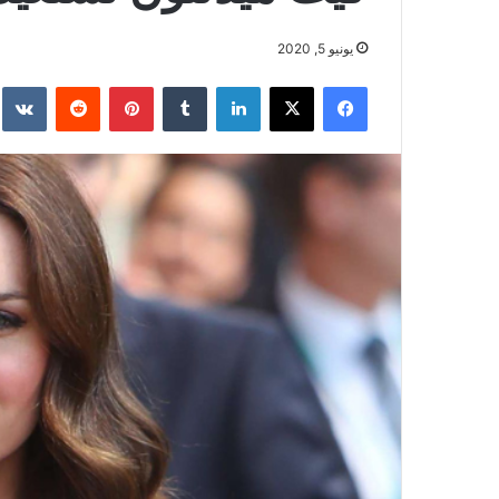
يونيو 5, 2020
فيسبوك
‫X
لينكدإن
بينتيريست