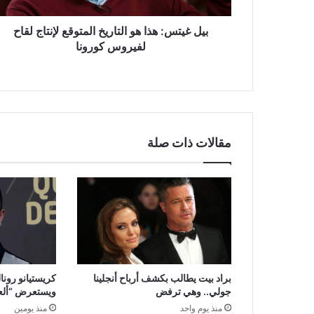
لفيروس
كورونا
بيل غيتس: هذا هو التاريخ المتوقع لإنتاج لقاح
لفيروس كورونا
مقالات ذات صلة
براد بيت يطالب بكشف أرباح أنجلينا
كريستيانو رونا
جولي.. وهي ترفض
ويستعرض “ألعاب
منذ يوم واحد
منذ يومين