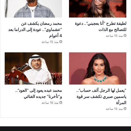
لطيفة تطرح “أنا بعجبني”.. دعوة
محمد رمضان يكشف عن
للتصالح مع الذات
“عشماوي”.. عودة إلى الدراما بعد
4 أعوام
منذ 15 ساعة
منذ 15 ساعة
“يعمل لها الرجل ألف حساب”..
محمد عبده يعود إلى “العود”..
ياسمين صبري تكشف سر قوة
و”تأخرنا” جديده الغنائي
المرأة
منذ 16 ساعة
منذ 15 ساعة