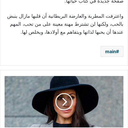
صفحة جديدة في كتاب حياتها.
واعترفت المطربة والعارضة البريطانية أن قلبها مازال ينبض
بالحب، ولكنها لن تشترط مهنة معينة على من تحب، المهم
عندها أن يحبها لذاتها ويتفاهم مع أولادها، ويخلص لها.
main
ميغان
ماركل
تُعلّق
على
وفاة
جورج
فلويد:
"حياة
السود