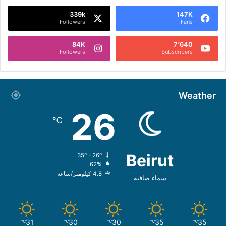
339k
147K
Followers
Fans
84K
7٬640
Followers
Subscribers
Weather
26
℃
Beirut
35º - 26º
62%
4.8 كيلومتر/ساعة
سماء صافية
31
30
30
35
35
℃
℃
℃
℃
℃