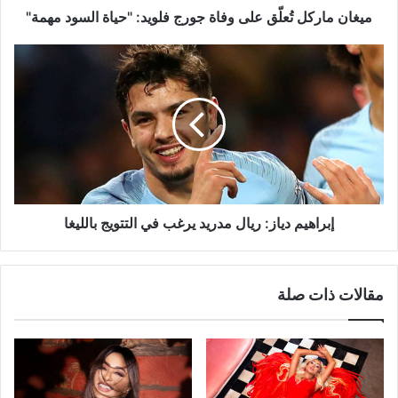
مهمة"
ميغان ماركل تُعلّق على وفاة جورج فلويد: "حياة السود مهمة"
إبراهيم
دياز:
ريال
مدريد
يرغب
في
التتويج
بالليغا
إبراهيم دياز: ريال مدريد يرغب في التتويج بالليغا
مقالات ذات صلة