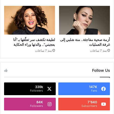
أزمة صحية مفاجئة.. منة شلبي إلى
لطيفة تكشف سر تعلّقها بـ”أنا
غرفة العمليات
بعجبني”.. والدتها وراء الحكاية
منذ 7 ساعات
منذ 7 ساعات
Follow Us
339k
147K
Followers
Fans
84K
7٬640
Followers
Subscribers