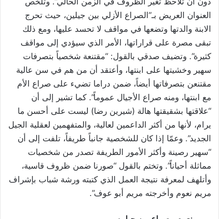
دون أن تلاحظ تغير الظروف في الزمن الحالي”. وتلخص
العنوان العريض بـ”الصراع الأزلي بين جيلين، حيث تحرج
الابنة والدتها وتضعها في مواقف لا تحسد عليها، ومع ذلك
تبقى مصرة على قراراتها، الأمر الذي سيؤدي إلى مواقف
كثيرة”. وتضيف صدقي بالقول: “مقتنعة شخصياً بتصرفات
سهير وخشيتها على ابنتها، وأعتقد أن من هم في سن عالية
مقتنعن بتصرفاتها أيضاً، ضمن دراما تضيء على صراع الأم
مع ابنتها، ومنه صراع الأجيال عموماً”. كما تشير إلى أن
“علاقتها بشقيقتها هالة (شيرين رضا) ليست على أحسن ما
يرام، لأنها من أكثر الداعمين لعالية، والمتفهمين لعقلية الجيل
الجديد”. وعمّا إذا كان للشخصية جانباً طريفاً، تلفت إلى أن
“سهير رصينة وأكثر الأمور الطريفة تصدر من شخصيات
مماثلة أحياناً”. وتختم بالقول “صورنا ضمن ظروف قاسية،
وأتلهف لمعرفة نتيجة العمل الذي كتبته ورشة شباب بإشراف
مريم نعوم وأخرجته مريم أبو عوف”.