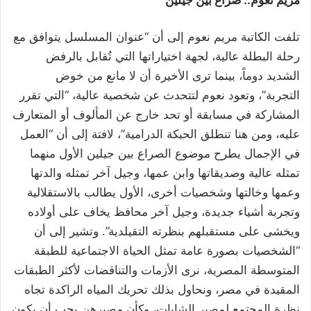
مريم نعوم.. صراع بين جيلين
تلفت الكاتبة مريم نعوم إلى أن “عنوان المسلسل يتوافق مع
رحلة البطلة عالية، لجهة اختياراتها التي تُقابل بالرفض
الشديد دوماً، بينما ترى الأخيرة أن لا مانع من خوض
التجربة”، وتعود نعوم لتتحدث عن شخصية عالية، “التي تقرر
المشاركة في مسابقة أو تحد خارج عن المألوف أو المتعارف
عليه، ومن هنا تنطلق الحبكة الدرامية”، لافتة إلى أن “العمل
في الإجمال يطرح موضوع الصراع بين جيلين الأول منهما
تمثله عالية وصديقاتها وابن عمها، وجيل آخر تمثله والدتها
وعمها وخالتها وشخصيات أخرى، الأول يطالب بالاستقلالية
وتجربة أشياء جديدة، وجيل آخر محافظ يخاف على أولاده
ويخشى على مستقبلهم بنظرته التقيلدية”. وتشير إلى أن
“الشخصيات بصورة عامة تمثل الحياة الاجتماعية للطبقة
المتوسطة المصرية، نرى الأزمات والتناقضات لأكثر الطبقات
المقيدة في مصر، ونحاول بذلك تحريك المياه الراكدة تجاه
نظرة المجتمع لمصير الشابات، وكأن مصيرهن يجب أن يكون