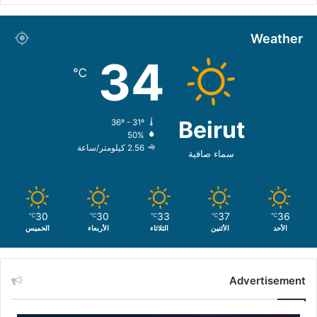
Weather
34
℃
Beirut
36º - 31º
50%
2.56 كيلومتر/ساعة
سماء صافية
30
30
33
37
36
℃
℃
℃
℃
℃
الأحد
الأثنين
الثلاثاء
الأربعاء
الخميس
Advertisement