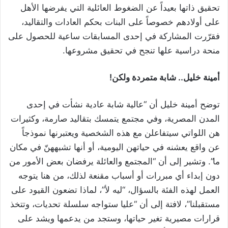
تحقيق ذاتها بعيداً عن الضغوط العائلية التي يفرضها الأهل
على أولادهم خصوصاً على البنات بحكم العادات والتقاليد،
فقرّرت المشاركة في إحدى المسابقات ساعية للحصول على
منحة دراسية علها تنجح في تحقيق مشروعها.
أمينة خليل.. شابة متمردة ولكن!
توضح أمينة خليل أن “عالية شابة عادية نشأت في إحدى
المدن المصرية، وفي مجتمع يتمسك بتقاليد صارمة، وكثيرات
هن اللواتي سيتفاعلن مع هذه الشخصية ويعتبرنها نموذجاً
عن واقع يعشنه في حياتهن اليومية، أو أنها تشبههنّ في مكان
ما”. وتشير إلى أن “المجتمع والعائلة يرفضان بعض الأمور من
دون إبداء أي مبررات أو أسباب مقنعة لذلك، من هنا يتوجه
العمل لهذه الفئة بالسؤال، “ليه لأ”، لماذا تضعون القيود على
مستقبلنا”، لافتة إلى أن “عليا ستواجه سلسلة تحديات، وتتخذ
قرارات مصيرية تغير حياتها، وستجد من يدعمها ويشد على