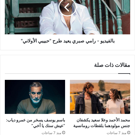
صبري
يعيد
طرح
"حبيبي
الأولاني"
بالفيديو - رامي صبري يعيد طرح "حبيبي الأولاني"
مقالات ذات صلة
محمد الأحمد وعلا سعيد يكشفان
باسم يوسف يسخر من عمرو دياب:
جنس مولودهما بلقطات رومانسية
“عيش سنك يا أخي”
منذ 7 ساعات
منذ 7 ساعات