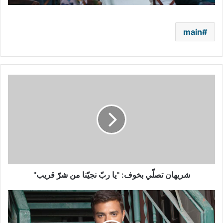
main
شريهان
تصلّي
بخوف:
"يا
ربّ
نجيّنا
من
شرّ
قريب"
شريهان تصلّي بخوف: "يا ربّ نجيّنا من شرّ قريب"
بالفيديو
-
رامي