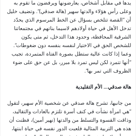
يدها في مقابل أشخاص، يعارضونها ويرفضون ما تقوم به
وعلى رأس هؤلاء والدتها سهير (هالة صدقي)”. وتضيف خليل
أن “القصة تتلخص بسؤال عن الخط المرسوم الذي يحدّد
تدخل الأهل في حياة أولادهم لاسيما بناتهم في مجتمعاتنا
الشرقية المحافظة، وحدود هذا التدخل، ثم متى يكون
للشخص الحق في الاختيار لنفسه بنفسه دون ضغوطات”.
وعما إذا كانت عالية ستطل بصورة الفتاة المتمردة، تجيب
“أنها تتمرد لكن ليس تمرد بلا مبرر، بل عن حق على ضوء
الظروف التي تمر بها”.
هالة صدقي… الأم التقليدية
من جانبها، تشرح هالة صدقي عن شخصية الأم سهير، لتقول
“هي امرأة نشأت في كنف أسرة تلتزم بالعادات والتقاليد،
وذاقت القسوة والتسلط من والدتها (نهير أمين)، فظنت أن
هذه هي التربية المثالية فلعبت الدور نفسه في حياة ابنتها،