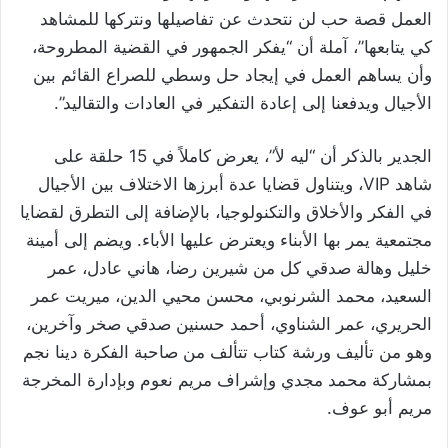
العمل قصة حب لن نتحدث عن تفاصيلها ونتركها للمشاهد
كي يتابعها”، آملة أن “يفكر الجمهور في القضية المطروحة،
وأن يساهم العمل في إيجاد حل وسطي للصراع القائم بين
الأجيال ويدفعنا إلى إعادة التفكير في العادات والتقاليد”.
الجدير بالذكر أن “ليه لأ”، يعرض كاملاً في 15 حلقة على
شاهد VIP، ويتناول قضايا عدة أبرزها الاختلاف بين الأجيال
في الفكر والأخلاق والتكنولوجيا، بالإضافة إلى التطرق لقضايا
مجتمعية يمر بها الأبناء ويعترض عليها الأباء. ويضم إلى أمينة
خليل وهالة صدقي كل من شيرين رضا، هاني عادل، عمر
السعيد، محمد الشرنوبي، محسن محيي الدين، ميريت عمر
الحريري، عمر الشناوي، أحمد حسنين صدقي صخر وآخرين،
وهو من تأليف ورشة كتاب تتألف من صاحبة الفكرة دينا نجم
بمشاركة محمد مجدي وإشراف مريم نعوم وبإدارة المخرجة
مريم أبو عوف.