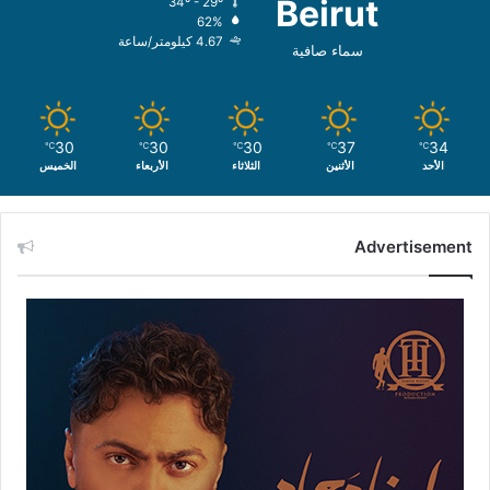
Beirut
34º - 29º
62%
4.67 كيلومتر/ساعة
سماء صافية
30
30
30
37
34
℃
℃
℃
℃
℃
الأحد
الأثنين
الثلاثاء
الأربعاء
الخميس
Advertisement