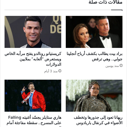
مقالات ذات صلة
براد بيت يطالب بكشف أرباح أنجلينا
كريستيانو رونالدو يفتح مرأبه الخاص
جولي.. وهي ترفض
ويستعرض “ألعابه” بملايين
الدولارات
منذ يومين
منذ 3 أيام
ريهانا تعود إلى جذورها وتخطف
هاري ستايلز يجسّد أغنيته Falling
الأضواء في كرنفال باربادوس
على المسرح.. سقطة مفاجئة أمام