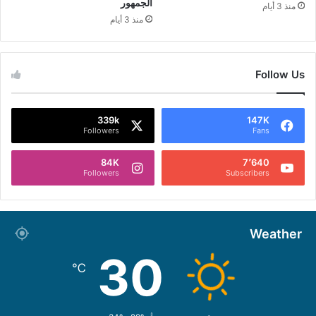
الجمهور
منذ 3 أيام
منذ 3 أيام
Follow Us
339k
147K
Followers
Fans
84K
7٬640
Followers
Subscribers
Weather
30
℃