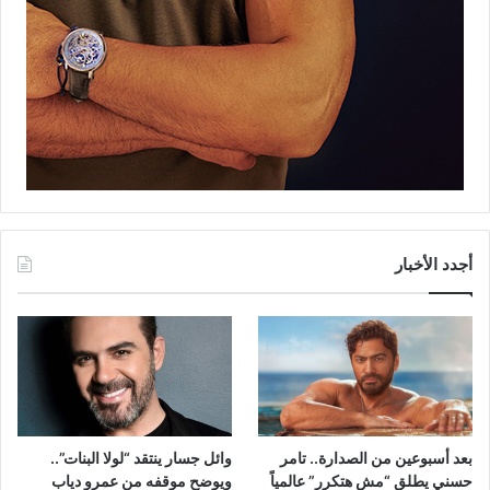
أجدد الأخبار
بعد أسبوعين من الصدارة.. تامر
وائل جسار ينتقد “لولا البنات”..
حسني يطلق “مش هتكرر” عالمياً
ويوضح موقفه من عمرو دياب