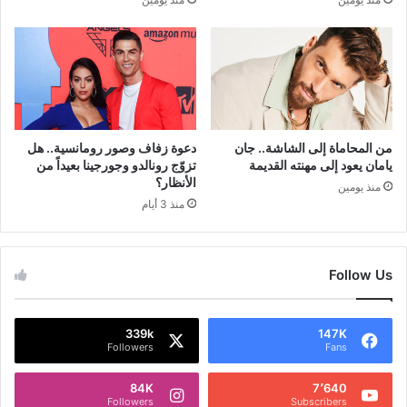
من المحاماة إلى الشاشة.. جان
دعوة زفاف وصور رومانسية.. هل
يامان يعود إلى مهنته القديمة
تزوّج رونالدو وجورجينا بعيداً من
الأنظار؟
منذ يومين
منذ 3 أيام
Follow Us
339k
147K
Followers
Fans
84K
7٬640
Followers
Subscribers