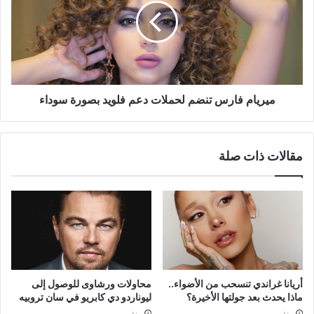
لحملات
دعم
فلويد
بصورة
سوداء
ميريام فارس تنضم لحملات دعم فلويد بصورة سوداء
مقالات ذات صلة
أريانا غراندي تنسحب من الأضواء..
محاولات ورشاوى للوصول إلى
ماذا يحدث بعد جولتها الأخيرة؟
ليوناردو دي كابريو في سان تروبيه
منذ يومين
منذ يومين