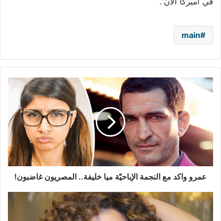
في أميركا الآن”.
main
عمرو
واكد
مع
النجمة
الإباحيّة
ميا
خليفة..
المصريون
غاضبون!
عمرو واكد مع النجمة الإباحيّة ميا خليفة.. المصريون غاضبون!
ميريام
فارس
تنضم