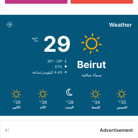
Weather
29
℃
Beirut
35º - 29º
57%
4.43 كيلومتر/ساعة
سماء صافية
29
28
28
34
35
℃
℃
℃
℃
℃
الخميس
الجمعة
السبت
الأحد
الأثنين
Advertisement