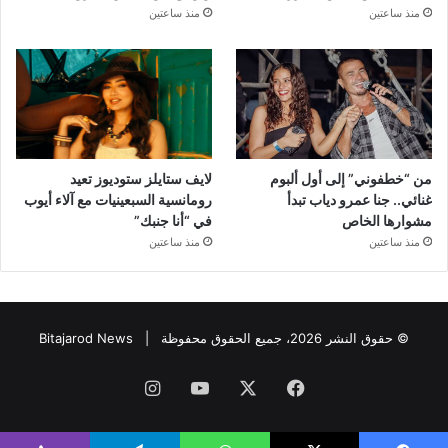
منذ ساعتين
منذ ساعتين
من “خطفوني” إلى أول ألبوم
لايف ستايلز ستوديوز تعيد
غنائي.. جنا عمرو دياب تبدأ
رومانسية السبعينيات مع آلاء أيوب
مشوارها الخاص
في “أنا جنبك”
منذ ساعتين
منذ ساعتين
© حقوق النشر 2026، جميع الحقوق محفوظة |
Bitajarod News
فيسبوك
‫X
‫YouTube
انستقرام