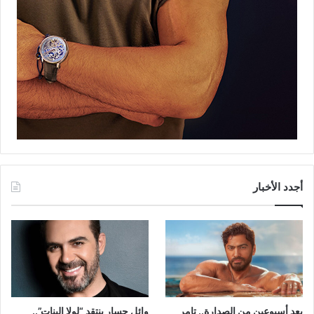
أجدد الأخبار
بعد أسبوعين من الصدارة.. تامر
وائل جسار ينتقد “لولا البنات”..