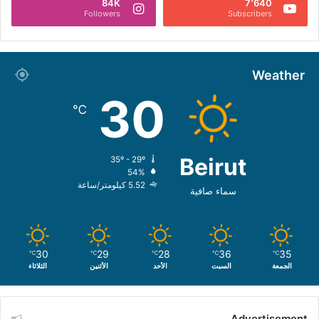
84K
7٬640
Followers
Subscribers
Weather
30
℃
Beirut
35º - 29º
54%
5.52 كيلومتر/ساعة
سماء صافية
30
29
28
36
35
℃
℃
℃
℃
℃
الجمعة
السبت
الأحد
الأثنين
الثلاثاء
Advertisement