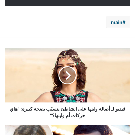
main
فيديو
لـ
أصالة
وابنها
على
الشاطئ
يتسبّب
بضجة
كبيرة:
"هاي
فيديو لـ أصالة وابنها على الشاطئ يتسبّب بضجة كبيرة: "هاي
حركات
حركات أم وابنها؟"
أم
وابنها؟"
عمرو
واكد