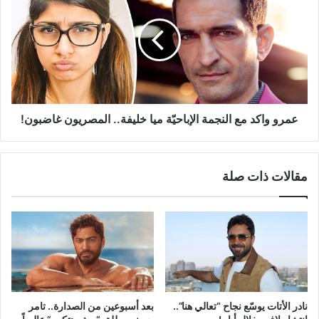
مع
النجمة
الإباحيّة
ميا
خليفة..
المصريون
غاضبون!
عمرو واكد مع النجمة الإباحيّة ميا خليفة.. المصريون غاضبون!
مقالات ذات صلة
نادر الأتات يوسّع نجاح “تعالي هنا”..
بعد أسبوعين من الصدارة.. تامر