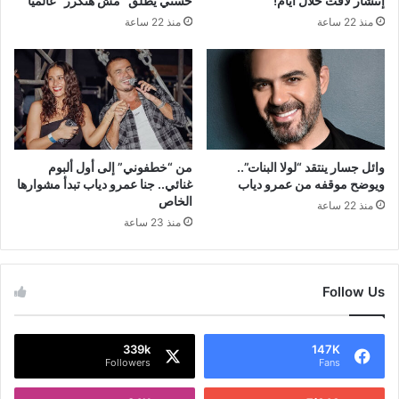
إنتشار لافت خلال أيام!
حسني يطلق “مش هتكرر” عالمياً
منذ 22 ساعة
منذ 22 ساعة
وائل جسار ينتقد “لولا البنات”..
من “خطفوني” إلى أول ألبوم
ويوضح موقفه من عمرو دياب
غنائي.. جنا عمرو دياب تبدأ مشوارها
الخاص
منذ 22 ساعة
منذ 23 ساعة
Follow Us
339k
147K
Followers
Fans