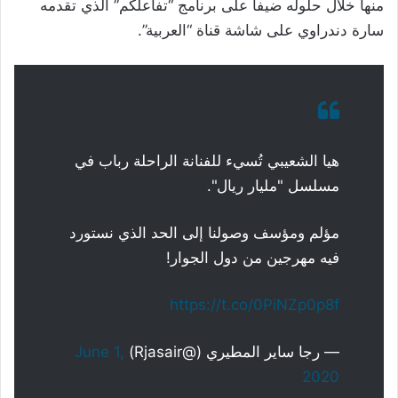
منها خلال حلوله ضيفاً على برنامج “تفاعلكم” الذي تقدمه
سارة دندراوي على شاشة قناة “العربية”.
هيا الشعيبي تُسيء للفنانة الراحلة رباب في
مسلسل "مليار ريال".
مؤلم ومؤسف وصولنا إلى الحد الذي نستورد
فيه مهرجين من دول الجوار!
https://t.co/0PiNZp0p8f
— رجا ساير المطيري (@Rjasair)
June 1,
2020