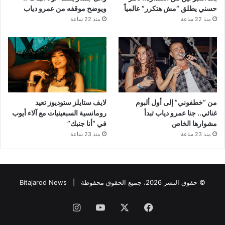
حسني يطلق “مش هتكرر” عالمياً
ويوضح موقفه من عمرو دياب
منذ 22 ساعة
منذ 22 ساعة
من “خطفوني” إلى أول ألبوم
لايف ستايلز ستوديوز تعيد
غنائي.. جنا عمرو دياب تبدأ
رومانسية السبعينيات مع آلاء أيوب
مشوارها الخاص
في “أنا جنبك”
منذ 23 ساعة
منذ 23 ساعة
© حقوق النشر 2026، جميع الحقوق محفوظة |
Bitajarod News
فيسبوك
‫X
‫YouTube
انستقرام