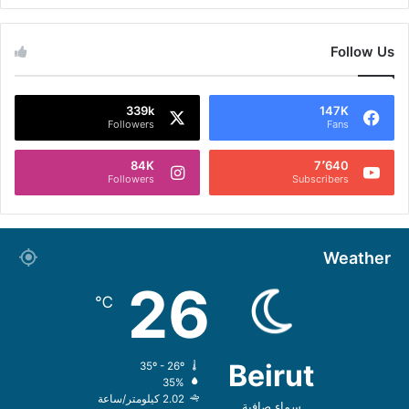
Follow Us
339k
147K
Followers
Fans
84K
7٬640
Followers
Subscribers
Weather
26
℃
Beirut
35º - 26º
35%
2.02 كيلومتر/ساعة
سماء صافية