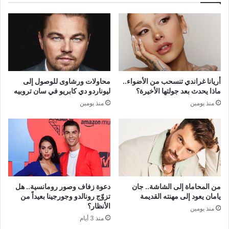
أريانا غراندي تنسحب من الأضواء..
محاولات ورشاوى للوصول إلى
ماذا يحدث بعد جولتها الأخيرة؟
ليوناردو دي كابريو في سان تروبيه
منذ يومين
منذ يومين
من المحاماة إلى الشاشة.. جان
دعوة زفاف وصور رومانسية.. هل
يامان يعود إلى مهنته القديمة
تزوّج رونالدو وجورجينا بعيداً من
الأنظار؟
منذ يومين
منذ 3 أيام