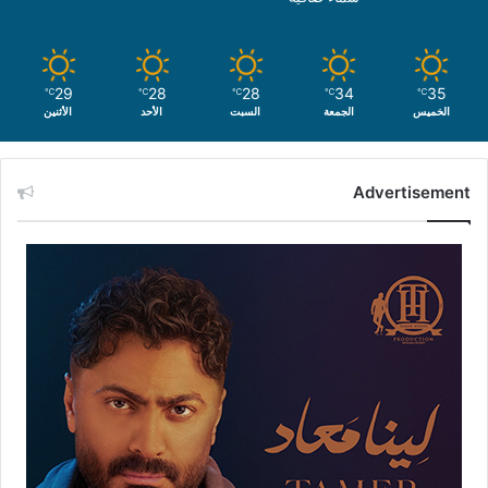
29
28
28
34
35
℃
℃
℃
℃
℃
الخميس
الجمعة
السبت
الأحد
الأثنين
Advertisement