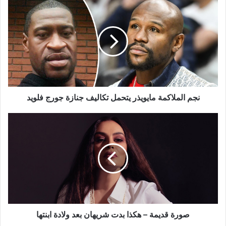
نجم
الملاكمة
مايويذر
يتحمل
تكاليف
جنازة
جورج
فلويد
نجم الملاكمة مايويذر يتحمل تكاليف جنازة جورج فلويد
صورة
قديمة
–
هكذا
بدت
شريهان
بعد
ولادة
ابنتها
صورة قديمة – هكذا بدت شريهان بعد ولادة ابنتها