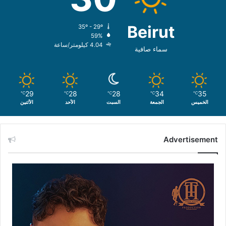
Beirut
35º - 29º
59%
4.04 كيلومتر/ساعة
سماء صافية
29
28
28
34
35
℃
℃
℃
℃
℃
الخميس
الجمعة
السبت
الأحد
الأثنين
Advertisement