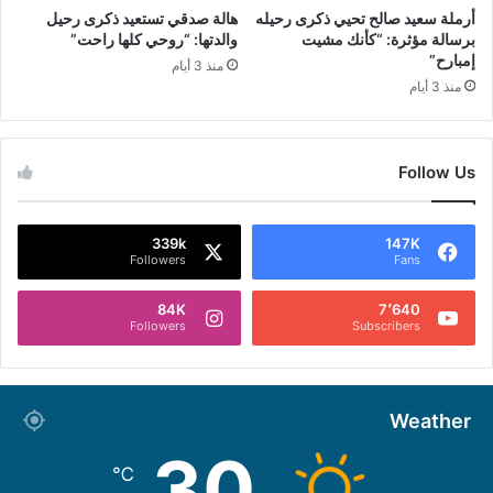
أرملة سعيد صالح تحيي ذكرى رحيله
هالة صدقي تستعيد ذكرى رحيل
برسالة مؤثرة: “كأنك مشيت
والدتها: “روحي كلها راحت”
إمبارح”
منذ 3 أيام
منذ 3 أيام
Follow Us
339k
147K
Followers
Fans
84K
7٬640
Followers
Subscribers
Weather
30
℃