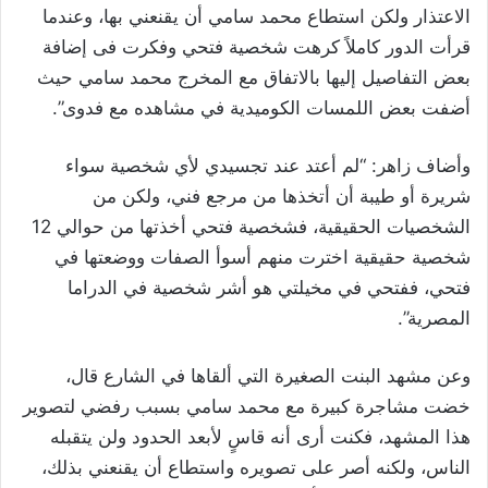
الاعتذار ولكن استطاع محمد سامي أن يقنعني بها، وعندما
قرأت الدور كاملاً كرهت شخصية فتحي وفكرت فى إضافة
بعض التفاصيل إليها بالاتفاق مع المخرج محمد سامي حيث
أضفت بعض اللمسات الكوميدية في مشاهده مع فدوى”.
وأضاف زاهر: “لم أعتد عند تجسيدي لأي شخصية سواء
شريرة أو طيبة أن أتخذها من مرجع فني، ولكن من
الشخصيات الحقيقية، فشخصية فتحي أخذتها من حوالي 12
شخصية حقيقية اخترت منهم أسوأ الصفات ووضعتها في
فتحي، ففتحي في مخيلتي هو أشر شخصية في الدراما
المصرية”.
وعن مشهد البنت الصغيرة التي ألقاها في الشارع قال،
خضت مشاجرة كبيرة مع محمد سامي بسبب رفضي لتصوير
هذا المشهد، فكنت أرى أنه قاسٍ لأبعد الحدود ولن يتقبله
الناس، ولكنه أصر على تصويره واستطاع أن يقنعني بذلك،