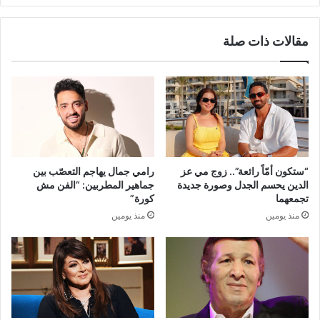
مقالات ذات صلة
“ستكون أمّاً رائعة”.. زوج مي عز
رامي جمال يهاجم التعصّب بين
الدين يحسم الجدل وصورة جديدة
جماهير المطربين: “الفن مش
تجمعهما
كورة”
منذ يومين
منذ يومين