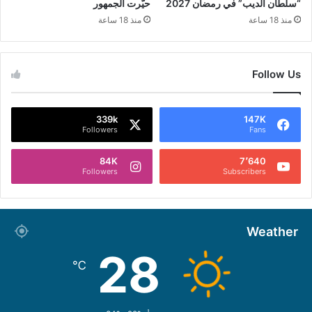
“سلطان الديب” في رمضان 2027
حيّرت الجمهور
منذ 18 ساعة
منذ 18 ساعة
Follow Us
339k
147K
Followers
Fans
84K
7٬640
Followers
Subscribers
Weather
28
℃