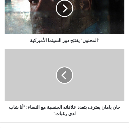
السينما
الأميركية
"المجنون" يفتتح دور السينما الأميركية
جان
يامان
يعترف
بتعدد
علاقاته
الجنسية
مع
النساء:
"أنا
شاب
جان يامان يعترف بتعدد علاقاته الجنسية مع النساء: "أنا شاب
لدي
لدي رغبات"
رغبات"