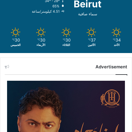
Beirut
34º - 28º
65%
4.51 كيلومتر/ساعة
سماء صافية
30
30
30
37
34
℃
℃
℃
℃
℃
الأحد
الأثنين
الثلاثاء
الأربعاء
الخميس
Advertisement