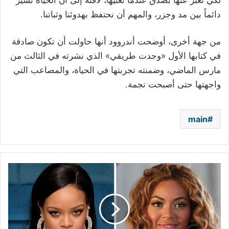
لكي تعبر عنها بصدق عندما تغنيها، لافتة إلى أن الحياة تسير
دائماً بين مد وجزر، والمهم أن نحتفظ بهدوئنا وثباتنا.
من جهة أخرى، أوضحت أندروود أنها حاولت أن تكون صادقة
في كتابها الأول «وجدت طريقي» الذي نشرته في الثالث من
مارس الماضي، وضمنته تجربتها في الحياة، والمصاعب التي
واجهتها حتى أصبحت نجمة.
main
بيونسيه
وريهانا
تطالبان
بالعدالة
لـ
جورج