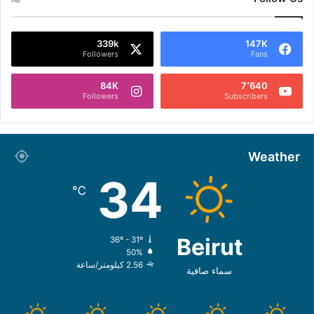
339k
147K
Followers
Fans
84K
7٬640
Followers
Subscribers
Weather
34
℃
Beirut
36º - 31º
50%
2.56 كيلومتر/ساعة
سماء صافية