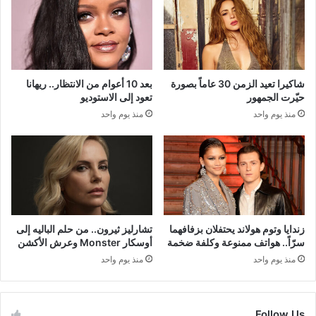
شاكيرا تعيد الزمن 30 عاماً بصورة
بعد 10 أعوام من الانتظار.. ريهانا
حيّرت الجمهور
تعود إلى الاستوديو
منذ يوم واحد
منذ يوم واحد
زندايا وتوم هولاند يحتفلان بزفافهما
تشارليز ثيرون.. من حلم الباليه إلى
سرّاً.. هواتف ممنوعة وكلفة ضخمة
أوسكار Monster وعرش الأكشن
منذ يوم واحد
منذ يوم واحد
Follow Us