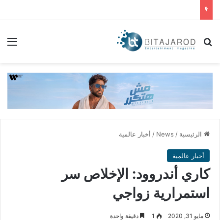
بحث عن
الق
الرئيسية
/
News
/
أخبار عالمية
أخبار عالمية
كاري أندروود: الإخلاص سر
استمرارية زواجي
مايو 31, 2020
1
دقيقة واحدة