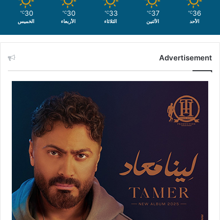
30
30
33
37
36
℃
℃
℃
℃
℃
الأحد
الأثنين
الثلاثاء
الأربعاء
الخميس
Advertisement