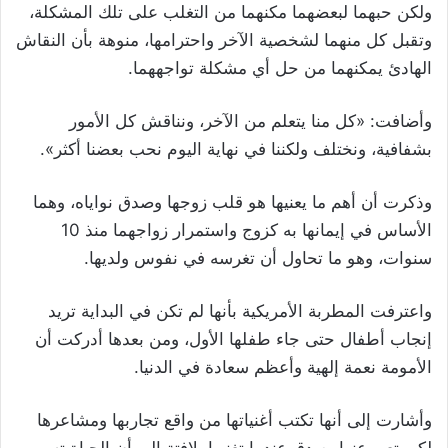
ولكن حبهما لبعضهما مكنهما من التغلب على تلك المشكلة،
وتقبل كل منهما لشخصية الآخر واحترامها، منوهة بأن النقاش
الهادئ يمكنهما من حل أي مشكلة تواجههما.
وأضافت: «كل منا يتعلم من الآخر، ونناقش كل الأمور
بشفافية، ونختلف ولكننا في نهاية اليوم نحب بعضنا أكثر».
وذكرت أن أهم ما يعنيها هو قلب زوجها وصدق نواياه، وهما
الأساس في إيمانها به كزوج واستمرار زواجهما منذ 10
سنوات، وهو ما تحاول أن تغرسه في نفوس ولديها.
واعترفت المطربة الأمريكية بأنها لم تكن في البداية تريد
إنجاب أطفال حتى جاء طفلها الأول، ومن بعدها أدركت أن
الأمومة نعمة إلهية وأعظم سعادة في الدنيا.
وأشارت إلى أنها تكتب أغنياتها من واقع تجاربها ومشاعرها