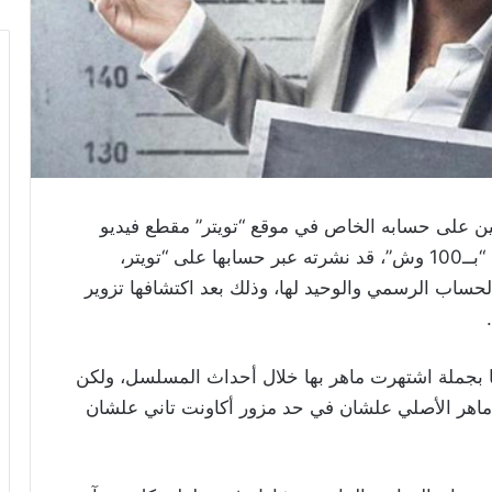
ن على حسابه الخاص في موقع “تويتر” مقطع فيديو
كانت الفنانة دنيا ماهر، التي شاركته في مسلسل “بــ100 وش”، قد نشرته عبر حسابها على “تويتر،
ساب الرسمي والوحيد لها، وذلك بعد اكتشافها تزوير
ًا بجملة اشتهرت ماهر بها خلال أحداث المسلسل، ولكن
ماهر الأصلي علشان في حد مزور أكاونت تاني علشان