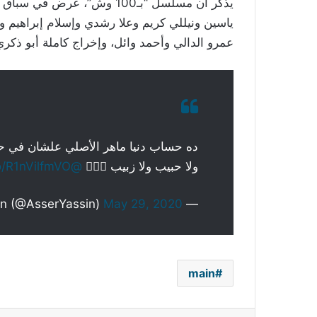
يذكر أن مسلسل “بـ100 وش”،
ياسين ونيللي كريم وعلا رشدي وإسلام إبراهيم 
عمرو الدالي وأحمد وائل، وإخراج كاملة أبو ذكري‏‎.
ده حساب دنيا ماهر الأصلي علشان في ح
ولا حبيب ولا زبيب 🤷🏽‍♂️
@Donia_Maher79
co/R1nVilfmVO
May 29, 2020
— Asser Yassin (@AsserYassin)
main