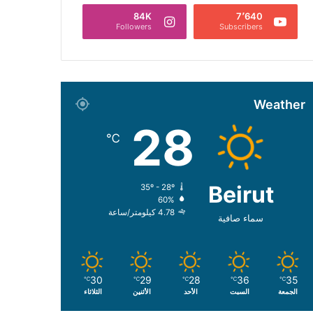
84K
7٬640
Followers
Subscribers
Weather
28
℃
Beirut
35º - 28º
60%
4.78 كيلومتر/ساعة
سماء صافية
30
29
28
36
35
℃
℃
℃
℃
℃
الجمعة
السبت
الأحد
الأثنين
الثلاثاء