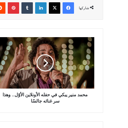
فيسبوك
‫X
لينكدإن
بينتي
شاركها
محمد
منير
يبكي
في
حفله
الأونلاين
الأوّل..
وهذا
سر
غنائه
محمد منير يبكي في حفله الأونلاين الأوّل.. وهذا
جالسًا
سر غنائه جالسًا