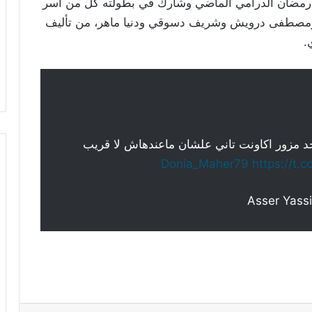
 عرض في سباق رمضان الدرامي الماضي وشارك في بطولته كل من آسر
ومصطفى ‏درويش ‏وشريف ‏دسوقي ودنيا ماهر، من تأليف
د مزور اكاونت تاني علشان ماعندهاش لا قريب
https://t.