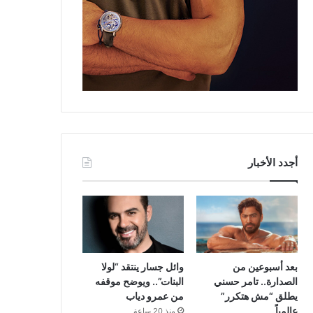
أجدد الأخبار
بعد أسبوعين من
وائل جسار ينتقد “لولا
الصدارة.. تامر حسني
البنات”.. ويوضح موقفه
يطلق “مش هتكرر”
من عمرو دياب
عالمياً
منذ 20 ساعة