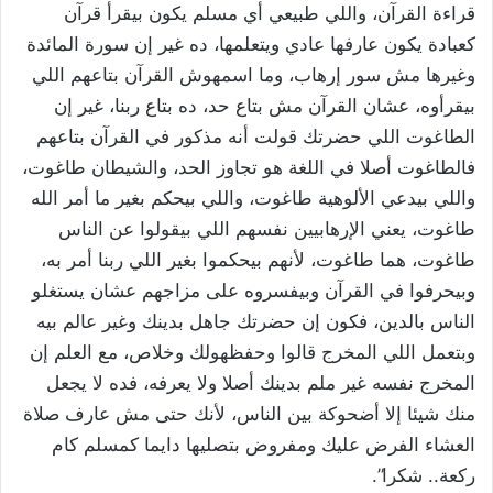
قراءة القرآن، واللي طبيعي أي مسلم يكون بيقرأ قرآن
كعبادة يكون عارفها عادي ويتعلمها، ده غير إن سورة المائدة
وغيرها مش سور إرهاب، وما اسمهوش القرآن بتاعهم اللي
بيقرأوه، عشان القرآن مش بتاع حد، ده بتاع ربنا، غير إن
الطاغوت اللي حضرتك قولت أنه مذكور في القرآن بتاعهم
فالطاغوت أصلا في اللغة هو تجاوز الحد، والشيطان طاغوت،
واللي بيدعي الألوهية طاغوت، واللي بيحكم بغير ما أمر الله
طاغوت، يعني الإرهابيين نفسهم اللي بيقولوا عن الناس
طاغوت، هما طاغوت، لأنهم بيحكموا بغير اللي ربنا أمر به،
وبيحرفوا في القرآن وبيفسروه على مزاجهم عشان يستغلو
الناس بالدين، فكون إن حضرتك جاهل بدينك وغير عالم بيه
وبتعمل اللي المخرج قالوا وحفظهولك وخلاص، مع العلم إن
المخرج نفسه غير ملم بدينك أصلا ولا يعرفه، فده لا يجعل
منك شيئا إلا أضحوكة بين الناس، لأنك حتى مش عارف صلاة
العشاء الفرض عليك ومفروض بتصليها دايما كمسلم كام
ركعة.. شكرا”.