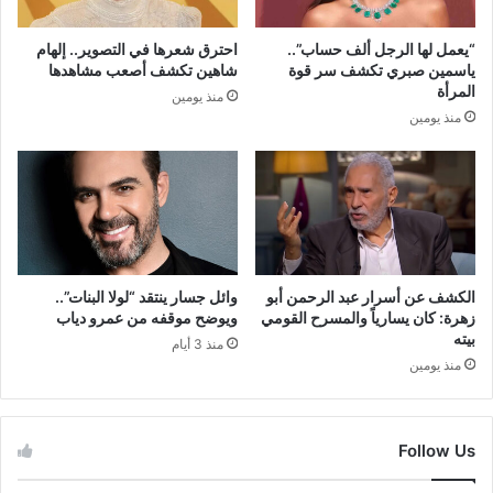
“يعمل لها الرجل ألف حساب”..
احترق شعرها في التصوير.. إلهام
ياسمين صبري تكشف سر قوة
شاهين تكشف أصعب مشاهدها
المرأة
منذ يومين
منذ يومين
الكشف عن أسرار عبد الرحمن أبو
وائل جسار ينتقد “لولا البنات”..
زهرة: كان يسارياً والمسرح القومي
ويوضح موقفه من عمرو دياب
بيته
منذ 3 أيام
منذ يومين
Follow Us