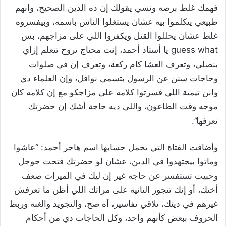
فهمك غلط برضه ونسي يقولك إن ده الدين الصحيح، وانهم
طبيعي يتكلموا بيه عشان يستغلوا الناس باسمه، وبيفسروه
غلط عشان يحللوا القتل ويكفروا اللي على مزاجهم، بس
guess what يا أستاذ أحمد، إنت محتاج تروح تتعلم إزاي
بنصلي، وتعرف العشا كام ركعة، وتعرف إن في صلوات
وحاجات سنن عن الرسول بتسمى نوافل، وإن العلماء دي
وابن تيمية اللي فسرتوا كلامه على مزاجكو مع إن كلامه كان
موجه وقت الطاعون، واللي ديه حاجة أشك إن حضرتك
تعرفها”.
وأضافت الفتاة التي يحمل حسابها اسم هاجر أحمد: “عاشوا
وماتوا بيجتهدوا في الدين، عشان لو حضرتك فتحت جوجل
وحبيت تستفسر عن حاجة غير إن ليك في الميراث ضعف
أختك، أو إنك تتجوز التانية على مراتك اللي أظن ما تعرفش
غيرهم في دينك، تلاقي تفاسير، آه صح، والتجويد والغنة وربط
الحروف ببعض كأنهم واحد، وكل الحاجات دي من أحكام