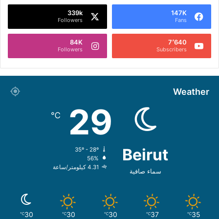
339k
147K
Followers
Fans
84K
7٬640
Followers
Subscribers
Weather
29
℃
Beirut
35º - 28º
56%
4.31 كيلومتر/ساعة
سماء صافية
30
30
30
37
35
℃
℃
℃
℃
℃