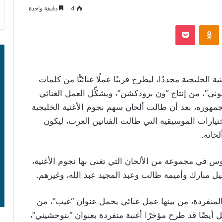
4
دقيقة واحدة
‫Pocket
Odnoklassniki
الخليجية مجددًا، ليطرح قريبًا عملًا غنائيًّا من كلمات
”، من إنتاج “ون برودكشن”، ويشكِّل العمل الغنائي
مهوره، بعد أن طالت ألحان سهم نجوم الأغنية الخليجية
ختيارات الموسيقية التي طالت الفنانين العرب، ليكون
حانه.
س في مجموعة من الألحان التي تغنى بها نجوم الأغنية،
 مبارك وأميمة طالب وعبد المجيد عبد الله، وغيرهم.
نفردة، من بينها عمل غنائي يحمل عنوان “غيب”، من
يضًا قد طرح مؤخرًا أغنية منفردة بعنوان “بتوحشيني”،