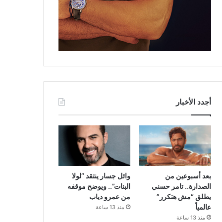
أجدد الأخبار
بعد أسبوعين من
وائل جسار ينتقد “لولا
الصدارة.. تامر حسني
البنات”.. ويوضح موقفه
يطلق “مش هتكرر”
من عمرو دياب
عالمياً
منذ 13 ساعة
منذ 13 ساعة