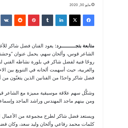
مايو 30, 2020
فيسبوك
‫X
لينكدإن
بينتيريست
متابعة بتجــــــــــرد:
يعود الفنان فضل شاكر للأغنية 
الشاعر قوس، وألحان سهم، يحمل عنوان “وحشتوني
روحًا فنية لفضل شاكر في بلورة نشاطه الفني لج
والعربية، حيث أسهمت ألحانه في التنويع بين الا
فضل شاكر واحدًا من الفنانين الذين يتغنّون من أل
وشكَّل سهم علاقة موسيقية مميزة مع الشاعر قو
ومن بينهم ماجد المهندس وراشد الماجد وإسماعيل
ويستعد فضل شاكر لطرح مجموعة من الأعمال الم
كلمات محمد رفاعي وألحان وليد سعد، وكان فضل أ