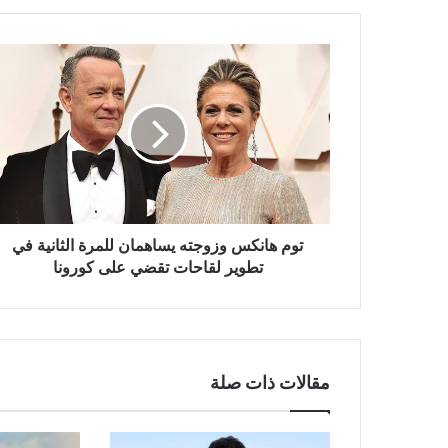
توم
هانكس
وزوجته
يساهمان
للمرة
الثانية
في
تطوير
لقاحات
تقضي
توم هانكس وزوجته يساهمان للمرة الثانية في
على
تطوير لقاحات تقضي على كورونا
كورونا
مقالات ذات صلة