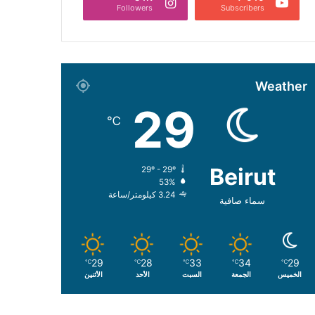
Followers
Subscribers
Weather
29
℃
Beirut
29º - 29º
53%
3.24 كيلومتر/ساعة
سماء صافية
29
28
33
34
29
℃
℃
℃
℃
℃
الخميس
الجمعة
السبت
الأحد
الأثنين