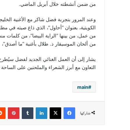
من ضمن أنشطته خلال أبريل الماضي.
وعند المرور بتجربة فضل شاكر مع الأغنية الخليجية
الكويتية، بعنوان “أحاول”، الذي ذاع صيته في مطلع
من ألحان الموسيقار د. طلال بأغنية “ما أصدق”، 
يشار إلى أن العمل الغنائي الجديد لفضل سيُطرح
التعاون مع أبرز الشعراء والملحنين على الساحة ال
main
فيسبوك
‫X
لينكدإن
بينتي
شاركها