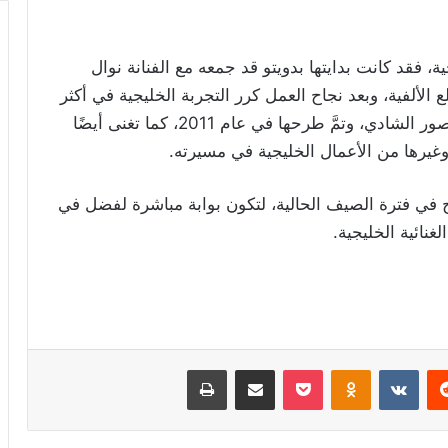
، فقد كانت بدايتها بدويتو قد جمعه مع الفنانة نوال
 الألفية، وبعد نجاح العمل كرر التجربة الخليجية في أكثر
من عمل، من بينها “الراية البيضا”، من كلمات منصور الشادي، وتمَّ طرحها في عام 2011، كما تغنى أيضًا
وغيرها من الأعمال الخليجية في مسيرته.
 في فترة الصيف الحالية، لتكون بوابة مباشرة لفضل في
غنائية الخليجية.
ريست
Odnoklassniki
‫Pocket
مشاركة عبر البريد
طباعة