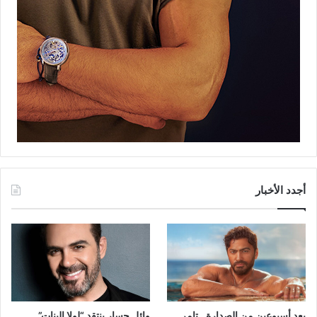
أجدد الأخبار
بعد أسبوعين من الصدارة.. تامر
وائل جسار ينتقد “لولا البنات”..