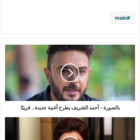
main
بالصورة
-
أحمد
الشريف
يطرح
أغنية
جديدة..
قريبًا
بالصورة - أحمد الشريف يطرح أغنية جديدة.. قريبًا
إصابة
رجاء
الجداوي
بـ