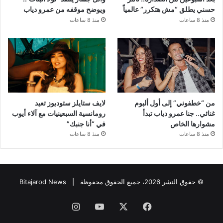
حسني يطلق “مش هتكرر” عالمياً
ويوضح موقفه من عمرو دياب
منذ 8 ساعات
منذ 8 ساعات
من “خطفوني” إلى أول ألبوم
لايف ستايلز ستوديوز تعيد
غنائي.. جنا عمرو دياب تبدأ
رومانسية السبعينيات مع آلاء أيوب
مشوارها الخاص
في “أنا جنبك”
منذ 8 ساعات
منذ 8 ساعات
© حقوق النشر 2026، جميع الحقوق محفوظة |
Bitajarod News
فيسبوك
‫X
‫YouTube
انستقرام