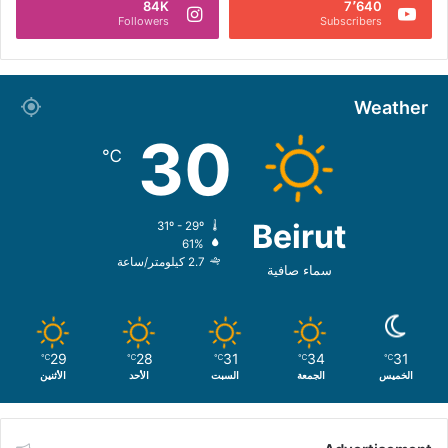
84K
7٬640
Followers
Subscribers
Weather
30
℃
Beirut
31º - 29º
61%
2.7 كيلومتر/ساعة
سماء صافية
29
28
31
34
31
℃
℃
℃
℃
℃
الخميس
الجمعة
السبت
الأحد
الأثنين