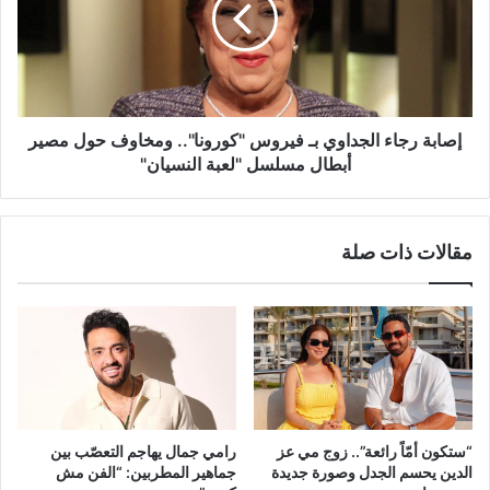
فيروس
"كورونا"..
ومخاوف
حول
مصير
أبطال
إصابة رجاء الجداوي بـ فيروس "كورونا".. ومخاوف حول مصير
مسلسل
أبطال مسلسل "لعبة النسيان"
"لعبة
النسيان"
مقالات ذات صلة
“ستكون أمّاً رائعة”.. زوج مي عز
رامي جمال يهاجم التعصّب بين
الدين يحسم الجدل وصورة جديدة
جماهير المطربين: “الفن مش