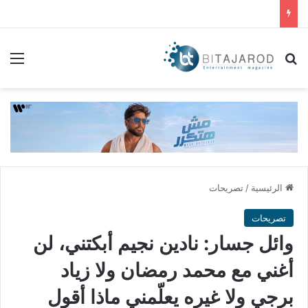
بحث عن
الق
الرئيسية
/
تصريحات
تصريحات
وائل جسار: نادين نجيم أبكتني، لن
أغني مع محمد رمضان ولا زياد
برجي ولا غيره يعلّمني ماذا أقول