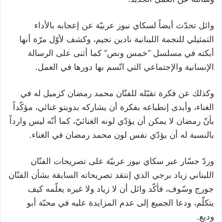
وائل تحدّث أيضاً لسكاي نيوز عربيّة عن إعجابه بالأداء
التمثيلي للنجمة اللبنانية نادين نجيم، وكشف لأوّل مرّة أنها
أبكته في مسلسل “خمس ونص” كما أثنى على الرسالة
الإنسانية والإجتماعي التي اتّسم بها دورها في العمل.
وكذلك عن فكرة تقبّله للفنّان محمد رمضان كزميل له في
الغناء، وأبدى إنطباعه بفكرة أن يشاركه بدويتو غنائي، مؤكّداً
بأنّ رمضان لا يمكن أن يؤدّي لونه الغنائيّ، كما أنّه ليس وارداً
بالنسبة له أن يؤدّي نفس لون محمد رمضان في الغناء.
وردّ جسّار عبر سكاي نيوز عربيّة على تصريحات الفنّان
اللبناني زياد برجي الذي إنتقد تصريحاته السابقة بشأن الفنّان
جورج وسّوف، فأكّد وائل أن لا زياد ولا غيره يعلّمه كيف
يتكلّم، ودعا الجميع إلى عدم المزايدة عليه في محبّة أبو
وديع.