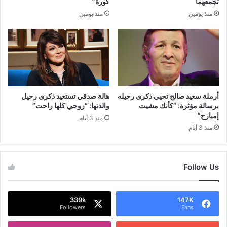
تجمعهما
كورة”
منذ يومين
منذ يومين
أرملة سعيد صالح تحيي ذكرى رحيله
هالة صدقي تستعيد ذكرى رحيل
برسالة مؤثرة: “كأنك مشيت
والدتها: “روحي كلها راحت”
إمبارح”
منذ 3 أيام
منذ 3 أيام
Follow Us
339k
147K
Followers
Fans