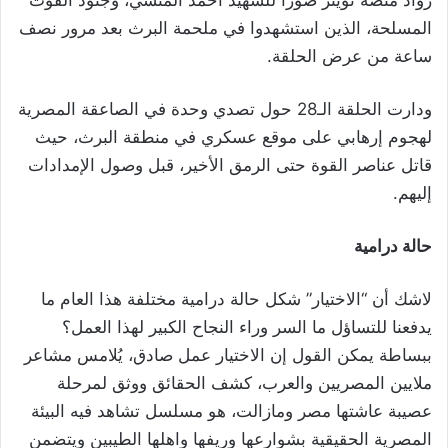
رواد منصة تويتر صوراً للشهيد أحمد المنسي، وجنود القوت
المسلحة، الذين استشهدوا في ملحمة البرث بعد مرور نصف
ساعة من عرض الحلقة.
ودارت الحلقة الـ28 حول تصدي وحدة في الصاعقة المصرية
لهجوم إرهابي على موقع عسكري في منطقة البرث، حيث
قاتل عناصر القوة حتى الرمق الأخير، قبل وصول الإمدادات
إليهم.
حالة درامية
لاشك أن “الاختيار” شكل حالة درامية مختلفة هذا العام ما
يدفعنا للتساؤل ما السر وراء النجاح الكبير لهذا العمل؟
ببساطة يمكن القول إن الاختيار عمل صادق، يُلامس مشاعر
ملايين المصريين والعرب، كشف الحقائق ووثق لمرحلة
عصيبة عاشتها مصر ومازالت، هو مسلسل تشاهد فيه البيئة
المصرية الحقيقية بشوارعها وريفها واهلها الطيبين ويتضمن