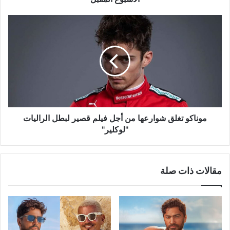
المقبل
موناكو
تغلق
شوارعها
من
أجل
فيلم
قصير
لبطل
الراليات
"لوكلير"
موناكو تغلق شوارعها من أجل فيلم قصير لبطل الراليات
"لوكلير"
مقالات ذات صلة