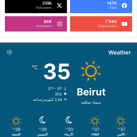
339k
147K
Followers
Fans
84K
7٬640
Followers
Subscribers
Weather
35
℃
Beirut
37º - 31º
35%
2.68 كيلومتر/ساعة
سماء صافية
28
29
30
37
37
℃
℃
℃
℃
℃
الأثنين
الثلاثاء
الأربعاء
الخميس
الجمعة