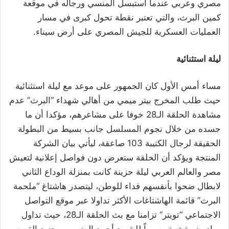
مصري وعربي عندما استبسل المنسي ورجاله في موقعة
كمين البرث، والتي تعتبر نقطة تحول كبرى في مسار
العمليات العسكرية للجيش المصري على أرض سيناء.
ليلة استثنائية
مساء أمس الأول كان الجمهور على موعد مع ليلة استثنائية
حيث طلب المخرج بيتر ميمي من أهالي شهداء “البرث” عدم
مشاهدة الحلقة الـ28 خوفا على مشاعرهم، مؤكدا أن ما
جسده من خلال نجوم المسلسل جانب بسيط من البطولة
الحقيقة لرجال الكتيبة 103 صاعقة، ليأتي بيان الشركة
المنتجة ويؤكد أن الحلقة ستعرض دون فواصل إعلانية لتعيش
مصر والعالم العربي ليلة حزينة كانت بمنزلة الوداع الثاني
لابطال ضحوا بأنفسهم فداء للوطن، ليتصدر هاشتاغ “ملحمة
البرث” قائمة الهاشتاغات الأكثر تداولا عبر موقع التواصل
الاجتماعي “تويتر” تزامنا مع بث الحلقة الـ28، حيث تداول