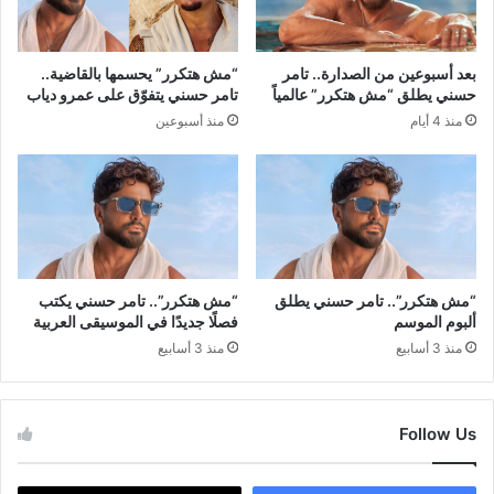
بعد أسبوعين من الصدارة.. تامر
“مش هتكرر” يحسمها بالقاضية..
حسني يطلق “مش هتكرر” عالمياً
تامر حسني يتفوّق على عمرو دياب
منذ 4 أيام
منذ أسبوعين
“مش هتكرر”.. تامر حسني يطلق
“مش هتكرر”.. تامر حسني يكتب
ألبوم الموسم
فصلًا جديدًا في الموسيقى العربية
منذ 3 أسابيع
منذ 3 أسابيع
Follow Us