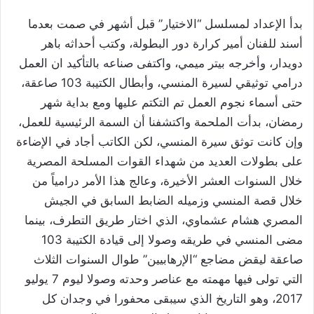
بدأ الإعداد لمسلسل “الاختيار” قبل أشهر في صمت بعدما
أسند للفنان أمير كرارة دور البطولة، وكتب أحداثه باهر
دويدار، وأخرجه بيتر ميمي، واكتفى صناعه بالتأكيد ان العمل
درامي توثيقي لسيرة المنسي، وأبطال الكتيبة 103 صاعقة،
حتى أسماء نجوم العمل تم التكتم عليها ومع بداية شهر
رمضان، بدأت الملحمة واكتشفنا أن السمة الرئيسية للعمل،
وإن كانت توثق سيرة المنسي، لكن الكاتب أجاد في الإضاءة
على بطولات العديد من شهداء القوات المسلحة المصرية
خلال السنوات العشر الأخيرة، وعالج هذا الأمر درامياً من
خلال قصة المنسي وزميله الضابط السابق في الجيش
المصري هشام عشماوي، الذي اختار طريق التطرف، بينما
مضى المنسي في طريقه وصولا إلى قيادة الكتيبة 103
صاعقة ليقض مضاجع “الإرهابيين” طوال السنوات الثلاث
التي تولى فيها مهمته مع عناصر وحدته وصولا ليوم 7 يوليو
2017، وهو التاريخ الذي سيبقى محفورا في وجدان كل