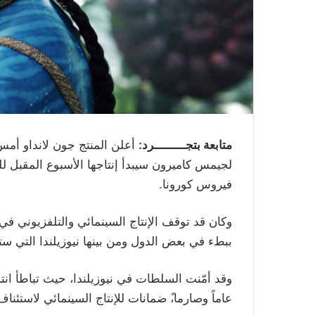
متابعة بتجـــــــــرد:
أعلن المنتج جون لانداو أمس ا
لجيمس كاميرون سيبدأ إنتاجها الأسبوع المقبل للم
فيروس كورونا.
وكان قد توقف الإنتاج السينمائي والتلفزيوني في
ببطء في بعض الدول ومن بينها نيوزيلندا التي ست
وقد أمّنت السلطات في نيوزيلندا، حيث تباطأ ان
عاماً وصارما،ً ضمانات للإنتاج السينمائي لاستئناف 