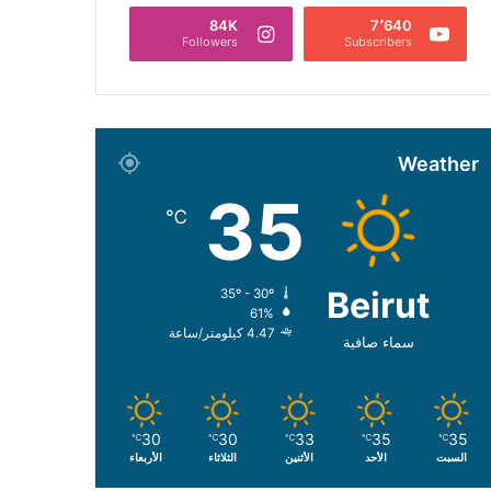
84K
7٬640
Followers
Subscribers
Weather
35
℃
Beirut
35º - 30º
61%
4.47 كيلومتر/ساعة
سماء صافية
30
30
33
35
35
℃
℃
℃
℃
℃
السبت
الأحد
الأثنين
الثلاثاء
الأربعاء