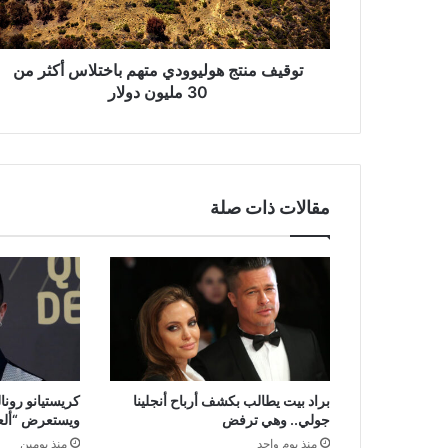
من
30
مليون
دولار
توقيف منتج هوليوودي متهم باختلاس أكثر من
30 مليون دولار
مقالات ذات صلة
براد بيت يطالب بكشف أرباح أنجلينا
كريستيانو رونا
جولي.. وهي ترفض
ويستعرض “ألعاب
منذ يوم واحد
منذ يومين