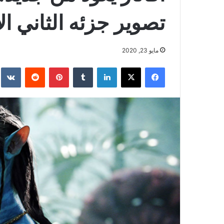
تصوير جزئه الثاني ال
مايو 23, 2020
فيسبوك
‫X
لينكدإن
بينتيريست