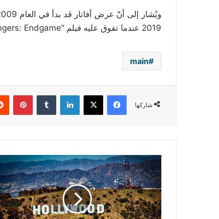
2019 عندما تفوق عليه فيلم “Avengers: Endgame”.
main
فيسبوك
‫X
لينكدإن
بينتي
شاركها
توقيف
منتج
هوليوودي
متهم
باختلاس
أكثر