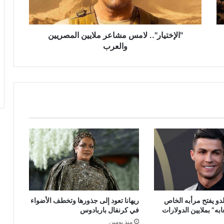
"الإختيار".. لامس مشاعر ملايين المصريين
والعرب
لدو يفتح مرأبه الخاص
ريهانا تعود إلى جذورها وتخطف الأضواء
ه” بملايين الدولارات
في كرنفال باربادوس
منذ يومين