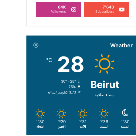
84K
7٬640
Followers
Subscribers
Weather
28
℃
Beirut
30º - 28º
75%
3.73 كيلومتر/ساعة
سماء صافية
30
29
31
36
30
℃
℃
℃
℃
℃
الجمعة
السبت
الأحد
الأثنين
الثلاثاء