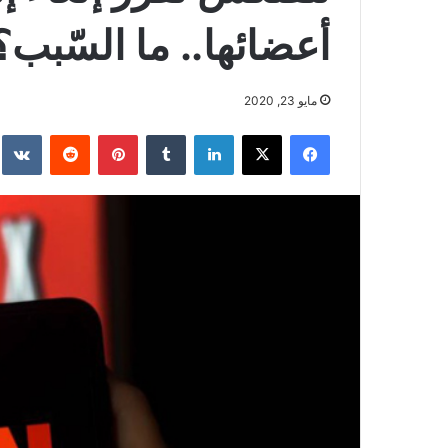
أعضائها.. ما السّبب؟
مايو 23, 2020
فيسبوك
‫X
لينكدإن
بينتيريست