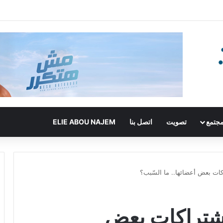
جتمع
تصويت
اتصل بنا
ELIE ABOU NAJEM
كات بعض أعضائها.. ما السّبب؟
إشتراكات بعض