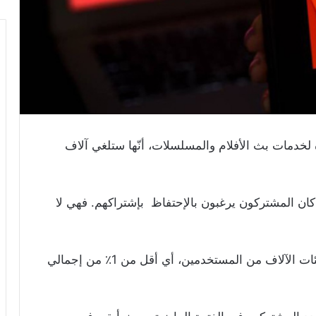
Netflix الشهيرة لخدمات بث الأفلام والمسلسلات، أنّها ستلغي آلاف
ا كان المشتركون يرغبون بالإحتفاظ بإشتراكهم. فهي لا
وبحسب Netflix، تمثّل الحسابات غير النّشطة مئات الآلاف من المستخدمين، أي أقل من 1٪ من إجمالي