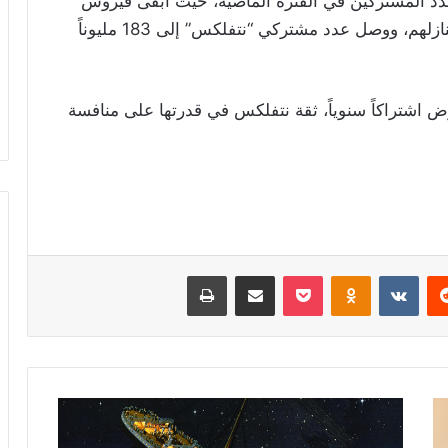
 عدد المشتركين في الفترة الماضية، حيث أبقى فيروس
كورونا المستجد مئات الملايين حول العالم في منازلهم، ووصل عدد مشتركي “نتفلكس” إلى 183 مليوناً
اشتراكاً سنوياً، ثقة نتفلكس في قدرتها على منافسة
ريست
Odnoklassniki
‫Pocket
مشاركة عبر البريد
طباعة
بعد
108