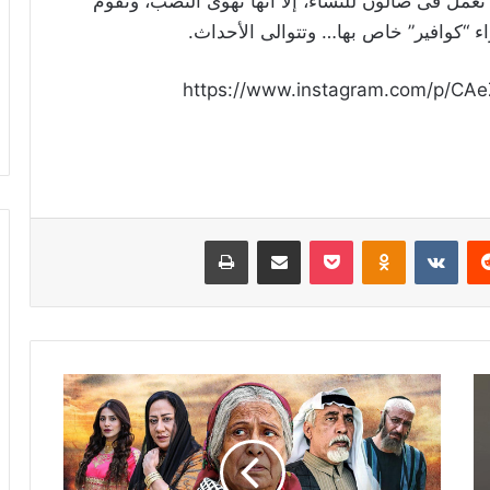
مل فى صالون للنساء، إلا أنها تهوى النصب، وتقوم
ء “كوافير” خاص بها… وتتوالى الأحداث.
https://www.instagram.com/p/CAe
ريست
Odnoklassniki
‫Pocket
مشاركة عبر البريد
طباعة
مؤلف
"أم
هارون"
يوضح
الخطأ