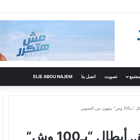
جتمع
تصويت
اتصل بنا
ELIE ABOU NAJEM
من التصوير
في اللحظات الأخيرة.. أبطال “بـ100 وش”