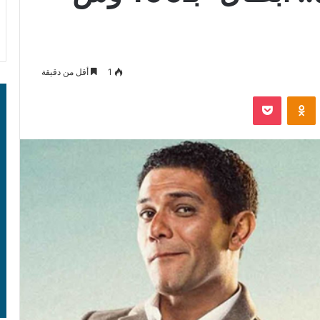
1
أقل من دقيقة
‫Pocket
Odnoklassniki