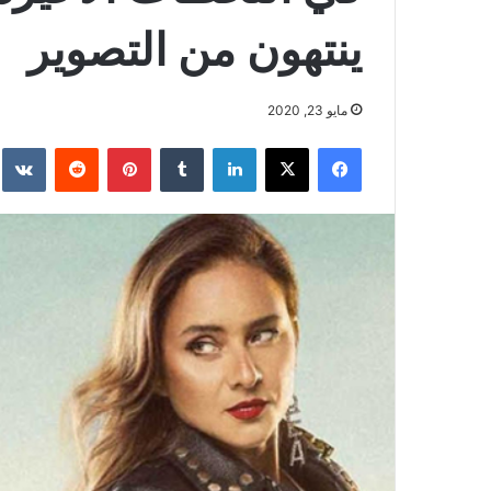
ينتهون من التصوير
مايو 23, 2020
فيسبوك
‫X
لينكدإن
بينتيريست