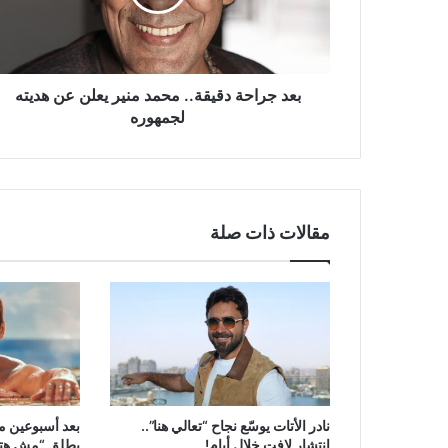
يعلن
عن
هديته
لجمهوره
بعد جراحة دقيقة.. محمد منير يعلن عن هديته
لجمهوره
مقالات ذات صلة
نادر الأتات يوسّع نجاح “تعالي هنا”..
بعد أسبوعين م
إنتشار لافت خلال أيام!
يطلق “مش هتكر