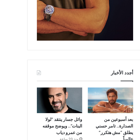
أجدد الأخبار
بعد أسبوعين من
وائل جسار ينتقد “لولا
الصدارة.. تامر حسني
البنات”.. ويوضح موقفه
يطلق “مش هتكرر”
من عمرو دياب
عالمياً
منذ 20 ساعة