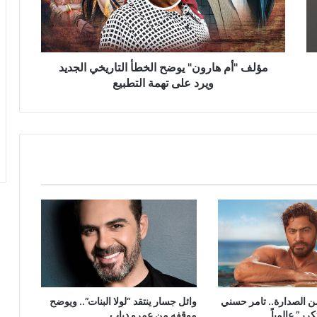
التاريخي
الجديد
ويرد
على
تهمة
مؤلف "أم هارون" يوضح الخطأ التاريخي الجديد
التطبيع
ويرد على تهمة التطبيع
ن الصدارة.. تامر حسني
وائل جسار ينتقد “لولا البنات”.. ويوضح
ر” عالمياً
موقفه من عمرو دياب