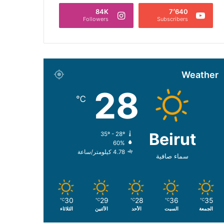
84K
7٬640
Followers
Subscribers
Weather
28
℃
Beirut
35º - 28º
60%
4.78 كيلومتر/ساعة
سماء صافية
30
29
28
36
35
℃
℃
℃
℃
℃
الجمعة
السبت
الأحد
الأثنين
الثلاثاء