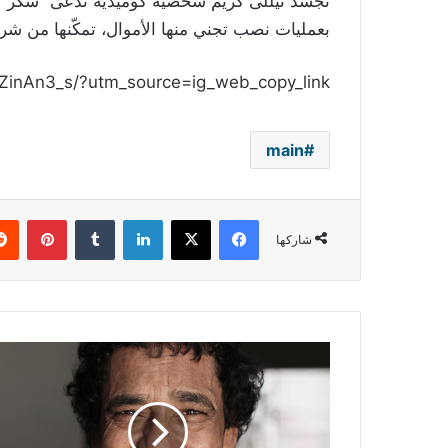
تجسد نيللى كريم شخصية كوميدية تدعى “سكر” تع
بعمليات نصب تجني منها الأموال، تمكّنها من شرا
ZinAn3_s/?utm_source=ig_web_copy_link
main
فيسبوك
‫X
لينكدإن
بينتي
شاركها
بعد
جراحة
دقيقة..
محمد
منير