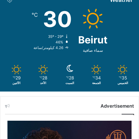
30
℃
Beirut
35º - 29º
46%
4.26 كيلومتر/ساعة
سماء صافية
29
28
28
34
35
℃
℃
℃
℃
℃
الخميس
الجمعة
السبت
الأحد
الأثنين
Advertisement