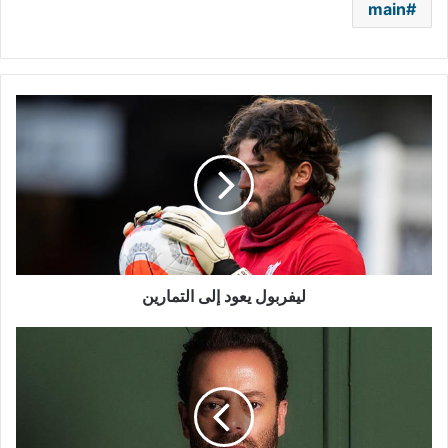
main
ليفربول
يعود
إلى
التمارين
ليفربول يعود إلى التمارين
بديع
أبو
شقرا
يدعو
لإدخال
المعنّفين