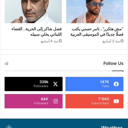
“مش هتكرر”.. تامر حسني يكتب
فضل شاكر إلى الحرية.. القضاء
فصلًا جديدًا في الموسيقى العربية
اللبناني يخلي سبيله
منذ 3 أسابيع
منذ 4 أسابيع
Follow Us
339k
147K
Followers
Fans
84K
7٬640
Followers
Subscribers
Weather