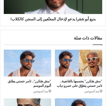
إلى
السجن
كالكلاب!‎
بديع أبو شقرا يدعو لإدخال المعنّفين إلى السجن كالكلاب!‎
مقالات ذات صلة
“مش هتكرر” يحسمها بالقاضية..
“مش هتكرر”.. تامر حسني يطلق
تامر حسني يتفوّق على عمرو دياب
ألبوم الموسم
منذ أسبوعين
منذ أسبوعين