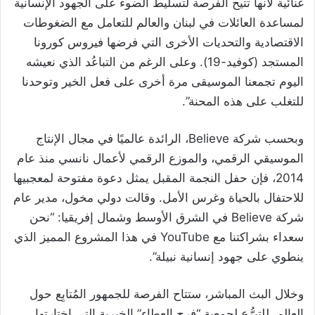
غنائية لأنها تتيح الفرصة لتسليط الضوء على الجهود الإنسانية
لمساعدة العائلات في لبنان والعالم للتعامل مع الضغوطات
الاقتصادية والتحديات الأخرى التي فرضها فيروس كورونا
المستجد (كوفيد-19). وعلى الرغم من التباعُد الذي نعيشه
اليوم تجمعنا الموسيقى مرة أخرى على فعل الخير وتوحدنا
للتغلب على هذه المحنة”.
وبحسب شركة
Believe
، الرائدة عالميًا في مجال الإنتاج
الموسيقي الرقمي، والموزع الرقمي لأعمال نانسي منذ عام
2014، فإن حفل النجمة المقبل يمثل دعوة مفتوحة لمعجبيها
للاحتفال بالحياة وغرس الأمل. وقالت دولي مخول، مدير عام
شركة
Believe
في الشرق الأوسط وشمال إفريقيا: “نحن
سعداء بشراكتنا مع
YouTube
في هذا المشروع المميز الذي
ينطوي على جهود إنسانية نبيلة”.
وخلال البث المباشر، ستتاح الفرصة للجمهور المُتابِع حول
العالم، للتبرُّع لجمعية “فرح العطاء” الخيرية التي اختارتها