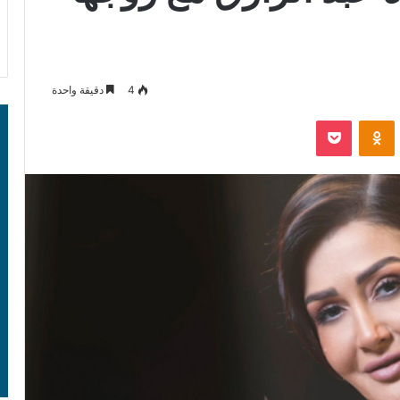
4
دقيقة واحدة
‫Pocket
Odnoklassniki