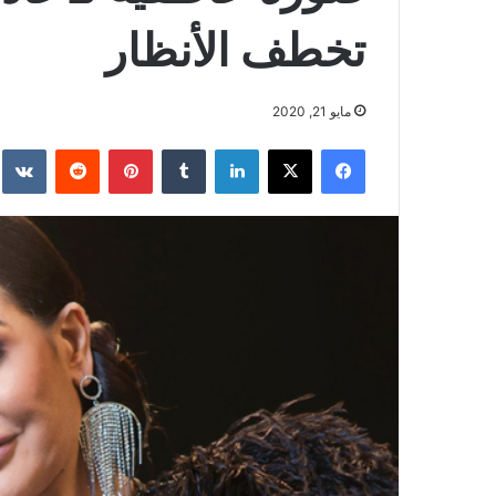
تخطف الأنظار
مايو 21, 2020
فيسبوك
‫X
لينكدإن
بينتيريست