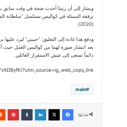
ويشار إلى أن زنيتا أحدث ضجة في وقت سابق بص
برفقة الممثلة في كواليس مسلسل “سلطانة المع
(2020).
ودفع هذا غادة إلى التعليق: “حبيبي” ليرد عليها 
بعد انتشار صورة لهما من كواليس العمل حيث أع
دائماً تسعى إلى عيش الاستقرار العائلي.
YvXDByfK/?utm_source=ig_web_copy_link
main
فيسبوك
‫X
لينكدإن
بينتي
شاركها