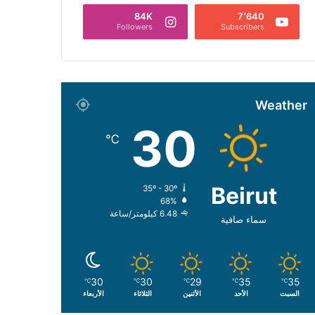
84K
7٬640
Followers
Subscribers
Weather
30
℃
Beirut
35º - 30º
68%
6.48 كيلومتر/ساعة
سماء صافية
30
30
29
35
35
℃
℃
℃
℃
℃
السبت
الأحد
الأثنين
الثلاثاء
الأربعاء