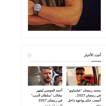
أجدد الأخبار
محمد رمضان “عشماوي”
أحمد العوضي يُشهر
في رمضان 2027..
مخالب “سلطان الديب”
أصعب حكم يواجهه داخل
في رمضان 2027
بيته
منذ 23 دقيقة