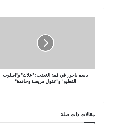
باسم
ياخور
في
قمة
الغضب:
"علاك"
و"اسلوب
القطيع"
و"عقول
مريضة
باسم ياخور في قمة الغضب: "علاك" و"اسلوب
وحاقدة"
القطيع" و"عقول مريضة وحاقدة"
مقالات ذات صلة