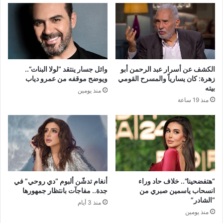
الكشف عن أسرار عبد الرحمن أبو
وائل جسار ينتقد “لولا البنات”..
زهرة: كان يسارياً والمسرح القومي
ويوضح موقفه من عمرو دياب
بيته
منذ يومين
منذ 19 ساعة
“هتفضحينا”.. خلاف حاد وراء
أنغام تدشّن ألبوم “دي روحي” في
انسحاب ياسمين صبري من
جدة.. مفاجآت بانتظار جمهورها
“الشادر”
منذ 3 أيام
منذ يومين