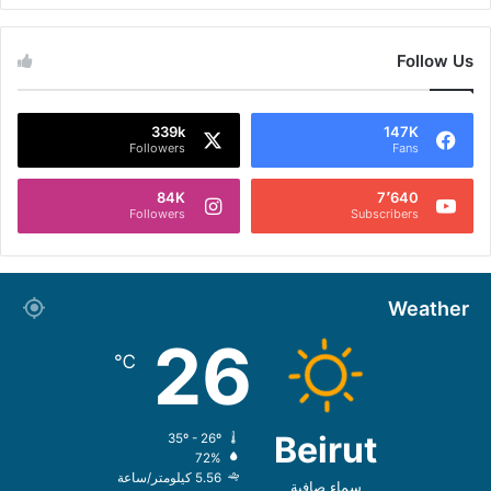
Follow Us
339k
147K
Followers
Fans
84K
7٬640
Followers
Subscribers
Weather
26
℃
Beirut
35º - 26º
72%
5.56 كيلومتر/ساعة
سماء صافية