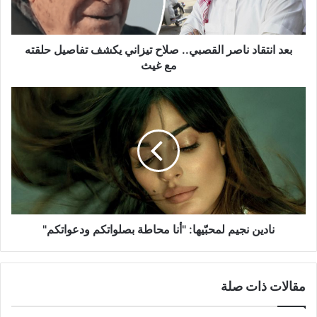
يكشف
تفاصيل
حلقته
مع
بعد انتقاد ناصر القصبي.. صلاح تيزاني يكشف تفاصيل حلقته
غيث
مع غيث
نادين
نجيم
لمحبّيها:
"أنا
محاطة
بصلواتكم
ودعواتكم"
نادين نجيم لمحبّيها: "أنا محاطة بصلواتكم ودعواتكم"
مقالات ذات صلة