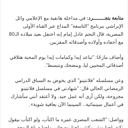
متابعة بتجــــــــرد:
في مداخلة هاتفية مع الإعلامي وائل
الإبراشي ببرنامج “التاسعة” المذاع عبر القناة الأولى
المصرية، قال النجم عادل إمام إنه احتفل بعيد ميلاده الـ80
مع أحفاده وأولاده وأصدقائه المقربين.
وأضاف مازحًا: “تباعد إيه! وكمامات إيه! يوم المحبة هتلاقي
أصدقائي المحبين ليا، وبنضحك وننبسط”.
وعن مسلسله “فلانتينو” الذي يخوض به السباق الدرامي
الرمضاني الحالي قال: “شهادتي في مسلسل فلانتينو
مجروحة، ولكن أرى أنه عمل جيد. ولا أعتقد أنني سأشارك
في أعمال سينمائية.. السينما الآن بعافية شوية».
وواصل: “الشعب المصرى عمره ما اكتأب، ولو اكتأب بيقول
نكتة. إحنا مش بنكتئب إحنا بنضحك.. وإحنا صناع البهجة