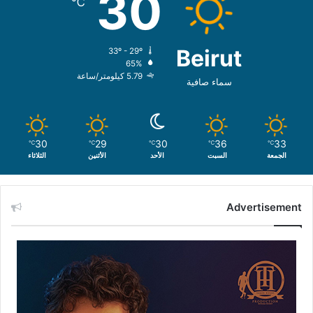
30
℃
Beirut
33º - 29º
65%
5.79 كيلومتر/ساعة
سماء صافية
30
29
30
36
33
℃
℃
℃
℃
℃
الجمعة
السبت
الأحد
الأثنين
الثلاثاء
Advertisement