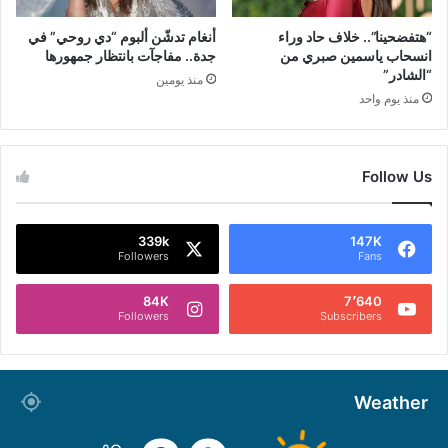
“هتفضحينا”.. خلاف حاد وراء
أنغام تدشّن ألبوم “دي روحي” في
انسحاب ياسمين صبري من
جدة.. مفاجآت بانتظار جمهورها
“الشادر”
منذ يومين
منذ يوم واحد
Follow Us
339k
147K
Followers
Fans
84K
7٬640
Followers
Subscribers
Weather