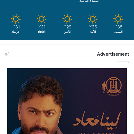
سماء صافية
31
31
29
36
35
℃
℃
℃
℃
℃
السبت
الأحد
الأثنين
الثلاثاء
الأربعاء
Advertisement