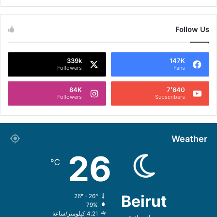
Follow Us
339k
147K
Followers
Fans
84K
7٬640
Followers
Subscribers
Weather
26
℃
Beirut
26º - 26º
79%
4.21 كيلومتر/ساعة