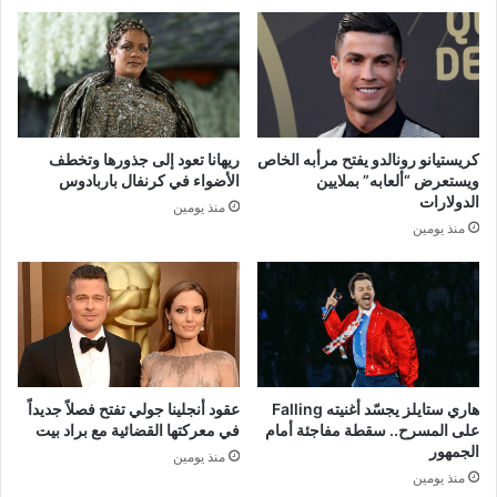
كريستيانو رونالدو يفتح مرأبه الخاص
ريهانا تعود إلى جذورها وتخطف
ويستعرض “ألعابه” بملايين
الأضواء في كرنفال باربادوس
الدولارات
منذ يومين
منذ يومين
هاري ستايلز يجسّد أغنيته Falling
عقود أنجلينا جولي تفتح فصلاً جديداً
على المسرح.. سقطة مفاجئة أمام
في معركتها القضائية مع براد بيت
الجمهور
منذ يومين
منذ يومين