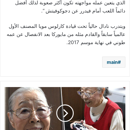
الذي يتعين عمله مواجهته تكون أكثر صعوبة لذلك أفضل
دائماً اللعب أمام فيدرر عن دجوكوفيتش “.
ويتدرب نادال حالياً تحت قيادة كارلوس مويا المصنف الأول
عالمياً سابقاً والقادم مثله من مايوركا بعد الانفصال عن عمه
طوني في نهاية موسم 2017.
main
تسعينية
تدخل
موسوعة
غينيس..
ما
علاقة
الألعاب