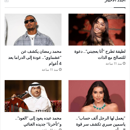
لطيفة تطرح “أنا بعجبني”.. دعوة
محمد رمضان يكشف عن
للتصالح مع الذات
“عشماوي”.. عودة إلى الدراما بعد
4 أعوام
منذ 11 ساعة
منذ 11 ساعة
“يعمل لها الرجل ألف حساب”..
محمد عبده يعود إلى “العود”..
ياسمين صبري تكشف سر قوة
و”تأخرنا” جديده الغنائي
المرأة