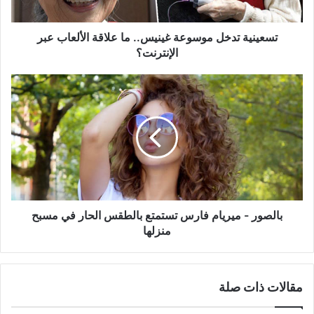
عبر
الإنترنت؟
تسعينية تدخل موسوعة غينيس.. ما علاقة الألعاب عبر
الإنترنت؟
بالصور
-
ميريام
فارس
تستمتع
بالطقس
الحار
في
مسبح
منزلها
بالصور - ميريام فارس تستمتع بالطقس الحار في مسبح
منزلها
مقالات ذات صلة