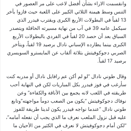
وانقسمت الاراء بشأن أفضل لاعب على مر العصور في
التنس وسط هيمنة الثلاثي الكبير على اللعبة حيث فازوا بآخر
13 لقباً في البطولات الأربع الكبرى ويقترب فيدرر الذي
سيكمل عامه 39 في آب من نهاية مسيرته الحافلة ويتصدر
السباق بعد أن حصد 20 لقباً في الفردي بالبطولات الأربع
الكبرى بينما يطارده الإسباني نادال برصيد 19 لقباً، ويتأخر
الصربي دجوكوفيتش بثلاثة ألقاب عن المايسترو السويسري
برصيد 17 لقباً.
وقال طوني نادال “لو لم أكن عم رافايل نادال أو مدربه كنت
سأرغب في فوز فيدرر بكل المباريات لكن في النهاية أحب
طريقته في اللعب لانه يجمع بين الأناقة والكفاءة” وعن
نوفاك دجوكوفيتش “يكون من الصعب دوماً مواجهته”وتابع
طوني نادال “عندما نواجه فيدرر يكون لدينا طريقة للفوز
عليه قبل نزول الملعب نعرف ما الذي يجب أن نفعله أمامه”،
“لكن أمام دجوكوفيتش لا نعرف في الكثير من الأحيان ما