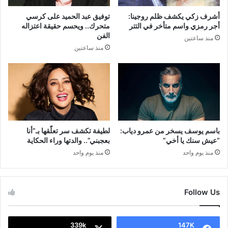
أشرف زكي يكشف ظلم روجينا:
توفيق عبد الحميد على كرسي
أجر رمزي واسم متأخر في التتر
متحرك.. ويحسم حقيقة اعتزاله
الفن
منذ ساعتين
منذ ساعتين
باسم يوسف يسخر من عمرو دياب:
لطيفة تكشف سر تعلّقها بـ”أنا
“عيش سنك يا أخي”
بعجبني”.. والدتها وراء الحكاية
منذ يوم واحد
منذ يوم واحد
Follow Us
339k
147K