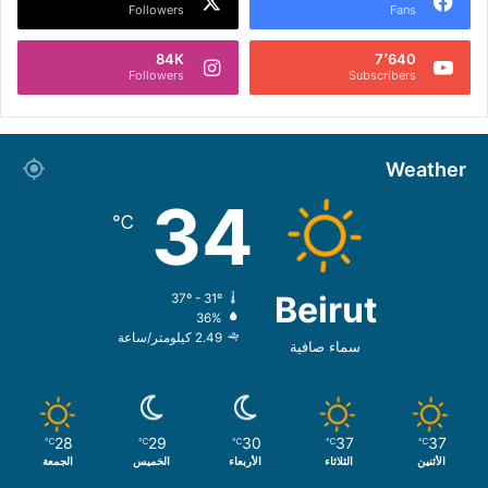
Followers
Fans
84K
7٬640
Followers
Subscribers
Weather
34
℃
Beirut
37º - 31º
36%
2.49 كيلومتر/ساعة
سماء صافية
28
29
30
37
37
℃
℃
℃
℃
℃
الأثنين
الثلاثاء
الأربعاء
الخميس
الجمعة