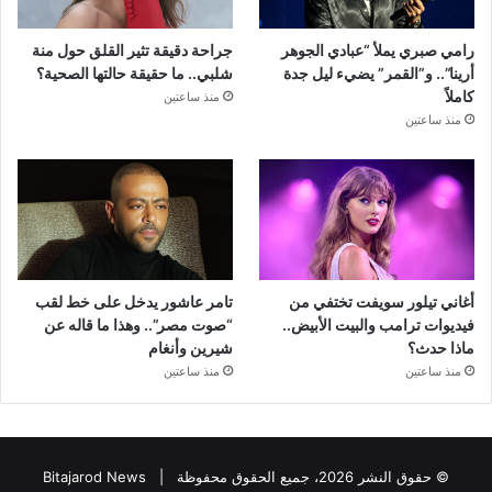
رامي صبري يملأ “عبادي الجوهر
جراحة دقيقة تثير القلق حول منة
أرينا”.. و”القمر” يضيء ليل جدة
شلبي.. ما حقيقة حالتها الصحية؟
كاملاً
منذ ساعتين
منذ ساعتين
أغاني تيلور سويفت تختفي من
تامر عاشور يدخل على خط لقب
فيديوات ترامب والبيت الأبيض..
“صوت مصر”.. وهذا ما قاله عن
ماذا حدث؟
شيرين وأنغام
منذ ساعتين
منذ ساعتين
© حقوق النشر 2026، جميع الحقوق محفوظة |
Bitajarod News