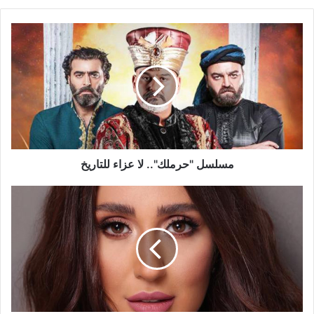
مسلسل
"حرملك"..
لا
عزاء
للتاريخ
مسلسل "حرملك".. لا عزاء للتاريخ
أول
تعليق
لـ
جيسي
عبدو
بعد
وفاة
والدها:
"كسرتلي