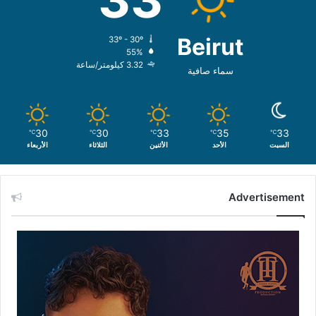
Beirut
33º - 30º
55%
3.32 كيلومتر/ساعة
سماء صافية
30
30
33
35
33
℃
℃
℃
℃
℃
السبت
الأحد
الأثنين
الثلاثاء
الأربعاء
Advertisement