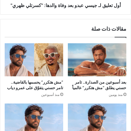
ظهري"
أول تعليق لـ جيسي عبدو بعد وفاة والدها: "كسرتلي ظهري"
مقالات ذات صلة
بعد أسبوعين من الصدارة.. تامر
“مش هتكرر” يحسمها بالقاضية..
حسني يطلق “مش هتكرر” عالمياً
تامر حسني يتفوّق على عمرو دياب
منذ يومين
منذ أسبوعين