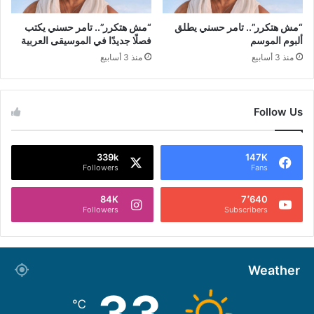
“مش هتكرر”.. تامر حسني يطلق
“مش هتكرر”.. تامر حسني يكتب
ألبوم الموسم
فصلًا جديدًا في الموسيقى العربية
منذ 3 أسابيع
منذ 3 أسابيع
Follow Us
339k
147K
Followers
Fans
84K
7٬640
Followers
Subscribers
Weather
33
℃