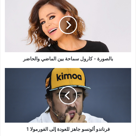
بالصورة
-
كارول
سماحة
بين
الماضي
والحاضر
بالصورة - كارول سماحة بين الماضي والحاضر
فرناندو
ألونسو
جاهز
للعودة
إلى
الفورمولا
1
فرناندو ألونسو جاهز للعودة إلى الفورمولا 1