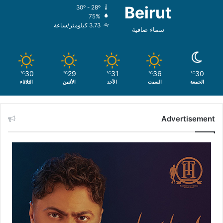
Beirut
30º - 28º
75%
3.73 كيلومتر/ساعة
سماء صافية
30
29
31
36
30
℃
℃
℃
℃
℃
الجمعة
السبت
الأحد
الأثنين
الثلاثاء
Advertisement