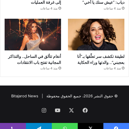
دياب: “عيش سنك يا أخي”
إلى غرفة العمليات
منذ 4 ساعات
منذ 4 ساعات
لطيفة تكشف سر تعلّقها بـ”أنا
أنغام تتألق في الساحل.. والتذاكر
بعجبني”.. والدتها وراء الحكاية
المجانية تفتح باب الانتقادات
منذ 4 ساعات
منذ 4 ساعات
© حقوق النشر 2026، جميع الحقوق محفوظة |
Bitajarod News
فيسبوك
‫X
‫YouTube
انستقرام