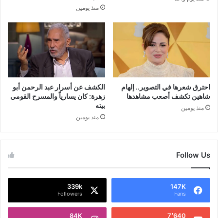
منذ يومين
احترق شعرها في التصوير.. إلهام
الكشف عن أسرار عبد الرحمن أبو
شاهين تكشف أصعب مشاهدها
زهرة: كان يسارياً والمسرح القومي
بيته
منذ يومين
منذ يومين
Follow Us
339k
147K
Followers
Fans
84K
7٬640