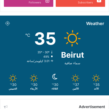
Followers
Subscribers
Weather
35
℃
Beirut
35º - 30º
49%
3.01 كيلومتر/ساعة
سماء صافية
30
30
30
37
35
℃
℃
℃
℃
℃
الأحد
الأثنين
الثلاثاء
الأربعاء
الخميس
Advertisement