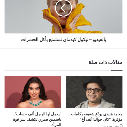
كيدمان
تستمتع
بأكل
الحشرات
بالفيديو – نيكول كيدمان تستمتع بأكل الحشرات
مقالات ذات صلة
محمد هنيدي يودّع شقيقه بكلمات
“يعمل لها الرجل ألف حساب”..
مؤثرة: “كان حواليا ألف أخ”
ياسمين صبري تكشف سر قوة
المرأة
منذ يوم واحد