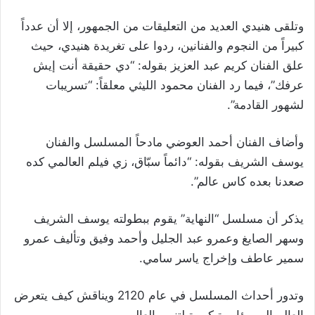
وتلقى هنيدي العديد من التعليقات من الجمهور، إلا أن عدداً
كبيراً من النجوم والفنانين، ردوا على تغريدة هنيدي، حيث
علق الفنان كريم عبد العزيز بقوله: “‏‎‎دي حقيقة أنت إيش
عرفك”، فيما رد الفنان محمود الليثي معلقاً: “‏‎‎تسريبات
لشهور القادمة”.
وأضاف الفنان أحمد العوضي مادحاً المسلسل والفنان
يوسف الشريف بقوله: “‏‎‎دائماً سبّاق، زي فيلم العالمي كده
صعدنا بعده كاس عالم”.
يذكر أن مسلسل “النهاية” يقوم ببطولته يوسف الشريف
وسهر الصايغ وعمرو عبد الجليل وأحمد وفيق وتأليف عمرو
سمير عاطف وإخراج ياسر سامي.
وتدور أحداث المسلسل في عام 2120 ويناقش كيف يتعرض