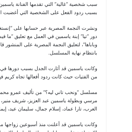
سبب شخصية “غالية” التي تقدمها الفنانة ياسمين
بسبب ردود الفعل على الشخصية التي أغضبت ‏الج
ونشرت النجمة المصرية عبر حسابها على “إنستغ
دور “تيا” إبنة ياسمين في العمل مع تعليق “ما ف
وباباها”، لتعليق النجمة المصرية على المنشور قائل
بانتظام نهاية المسلسل.
وكانت ياسمين قد أثارت الجدل بسبب دورها في
من الفتيات حيث كانت ردود أفعالها تجاه كريم ف
مسلسل “ونحب تاني ليه؟” من تأليف عمرو محمو
مرسي وبطولة ياسمين ‏عبد ‏العزيز، شريف منير،
العرب، تارا عماد، إسلام جمال، سليمان عيد، ‏إيمان 
وكانت ياسمين قد أعلنت منذ أسبوعين زواجها من