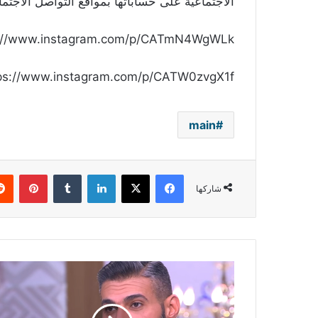
الاجتماعية على حساباتها بمواقع التواصل الاجتم
s://www.instagram.com/p/CATmN4WgWLk/
ps://www.instagram.com/p/CATW0zvgX1f/
main
فيسبوك
‫X
لينكدإن
بينتي
شاركها
بالفيديو
-
إصابة
ياسر