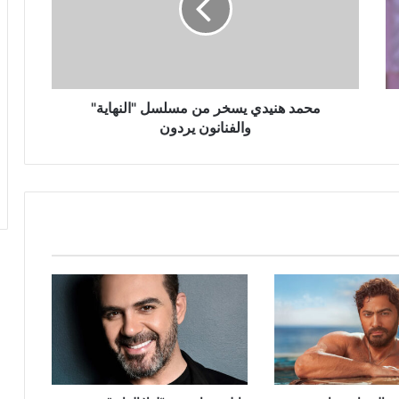
مسلسل
"النهاية"
والفنانون
يردون
محمد هنيدي يسخر من مسلسل "النهاية"
والفنانون يردون