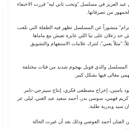
 عبد العزيز في مسلسل “ونحب تاني ليه” قررت الاختفاء
مهور من تصرفاتها.‏
رام” منشوراً عن المسلسل تظهر فيه الطفلة التي تلعب
يش حد زعلان على تيا اللي عايزة تعيش مع ماماها
اً: “مثلاً يعني”، لتترك علامات الاستفهام والتشويق
 المسلسل والذي قوبل بهجوم شديد من فئات مختلفة
همي مغالى فيها بشكل كبير.
د ياسين، إخراج مصطفى فكري، إنتاج سينرجي-تامر
 كريم فهمي، سوسن بدر، أحمد سعيد عبد الغني، ليلى عز
‏سيد وبدرية طلبة‎.‎
 الفنان أحمد العوضي وذلك بعد أن غيرت الحالة