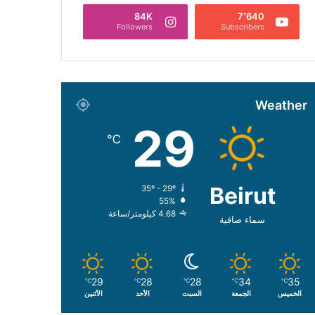
84K
7٬640
Followers
Subscribers
Weather
29
℃
Beirut
35º - 29º
55%
4.68 كيلومتر/ساعة
سماء صافية
29
28
28
34
35
℃
℃
℃
℃
℃
الخميس
الجمعة
السبت
الأحد
الأثنين