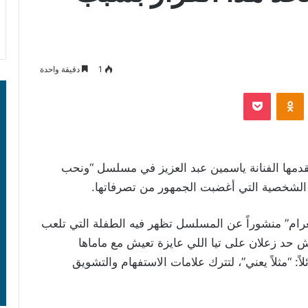
1
دقيقة واحدة
‫Pocket
Odnoklassniki
دمها الفنانة ياسمين عبد العزيز في مسلسل “ونحب
الشخصية التي أغضبت ‏الجمهور من تصرفاتها.‏
رام” منشوراً عن المسلسل تظهر فيه الطفلة التي تلعب
يش حد زعلان على تيا اللي عايزة تعيش مع ماماها
اً: “مثلاً يعني”، لتترك علامات الاستفهام والتشويق