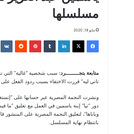
مسلسلها
مايو 18, 2020
فيسبوك
‫X
لينكدإن
بينتيريست
متابعة بتجـــــــــرد:
سبب شخصية “غالية” التي تق
تاني ليه” قررت الاختفاء بسبب ردود الفعل على 
ونشرت النجمة المصرية عبر حسابها على “إنستغ
دور “تيا” إبنة ياسمين في العمل مع تعليق “ما ف
وباباها”، لتعليق النجمة المصرية على المنشور قائل
بانتظام نهاية المسلسل.