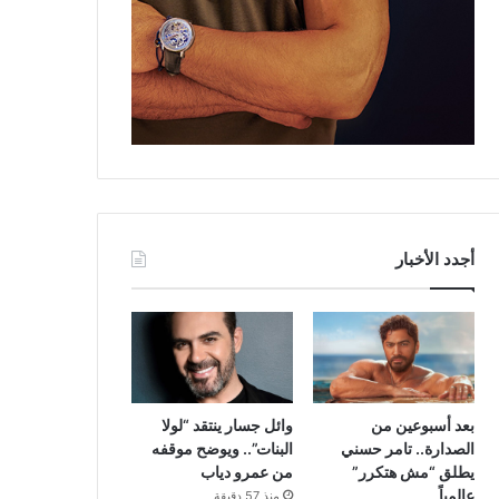
أجدد الأخبار
بعد أسبوعين من
وائل جسار ينتقد “لولا
الصدارة.. تامر حسني
البنات”.. ويوضح موقفه
يطلق “مش هتكرر”
من عمرو دياب
عالمياً
منذ 57 دقيقة