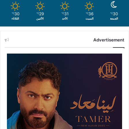
30
29
31
36
30
℃
℃
℃
℃
℃
الجمعة
السبت
الأحد
الأثنين
الثلاثاء
Advertisement