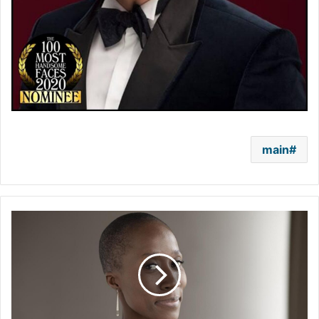
main
المغنية
المالية
روكيا
تراوري
تتحدى
القضاء
الفرنسي