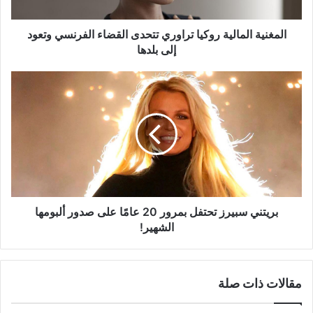
وتعود
إلى
بلدها
المغنية المالية روكيا تراوري تتحدى القضاء الفرنسي وتعود
إلى بلدها
بريتني
سبيرز
تحتفل
بمرور
20
عامًا
على
صدور
ألبومها
الشهير!
بريتني سبيرز تحتفل بمرور 20 عامًا على صدور ألبومها
الشهير!
مقالات ذات صلة