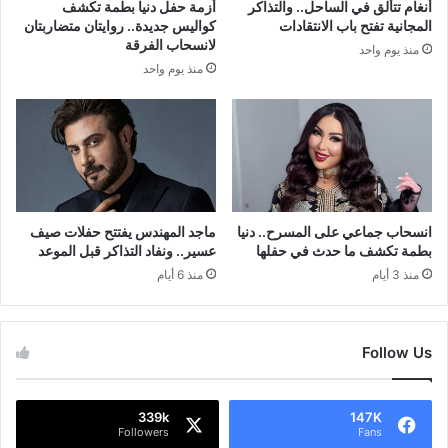
أنغام تتألق في الساحل.. والتذاكر
أزمة حفل دنيا بطمة تكشف
المجانية تفتح باب الانتقادات
كواليس جديدة.. روايتان متضاربتان
لانسحاب الفرقة
منذ يوم واحد
منذ يوم واحد
انسحاب جماعي على المسرح.. دنيا
ماجد المهندس يفتتح حفلات صيف
بطمة تكشف ما حدث في حفلها
عسير.. ونفاد التذاكر قبل الموعد
منذ 3 أيام
منذ 6 أيام
Follow Us
339k
147K
Followers
Fans