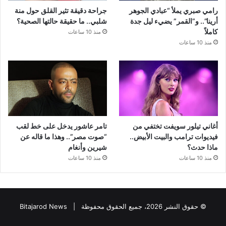
رامي صبري يملأ “عبادي الجوهر
جراحة دقيقة تثير القلق حول منة
أرينا”.. و”القمر” يضيء ليل جدة
شلبي.. ما حقيقة حالتها الصحية؟
كاملاً
منذ 10 ساعات
منذ 10 ساعات
أغاني تيلور سويفت تختفي من
تامر عاشور يدخل على خط لقب
فيديوات ترامب والبيت الأبيض..
“صوت مصر”.. وهذا ما قاله عن
ماذا حدث؟
شيرين وأنغام
منذ 10 ساعات
منذ 10 ساعات
© حقوق النشر 2026، جميع الحقوق محفوظة |
Bitajarod News