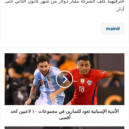
الترفيهية كلف الشركة مليار دولار من شهر كانون الثاني حتى
آذار.
main
الأندية
الإسبانية
تعود
للتمارين
في
مجموعات
١٠
لاعبين
كحد
أقصى
الأندية الإسبانية تعود للتمارين في مجموعات ١٠ لاعبين كحد
أقصى