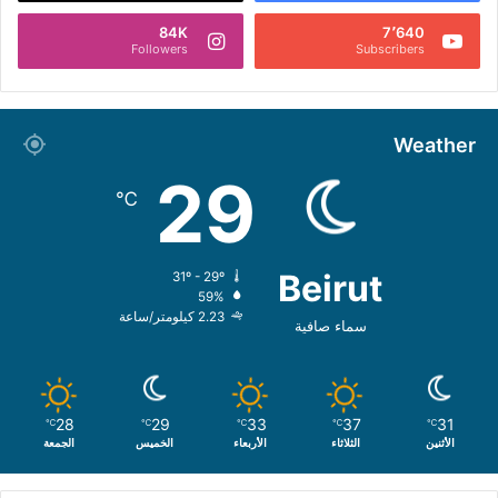
84K
7٬640
Followers
Subscribers
Weather
29
℃
Beirut
31º - 29º
59%
2.23 كيلومتر/ساعة
سماء صافية
28
29
33
37
31
℃
℃
℃
℃
℃
الأثنين
الثلاثاء
الأربعاء
الخميس
الجمعة