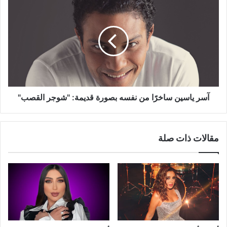
آسر
ياسين
ساخرًا
من
نفسه
بصورة
قديمة:
"شوجر
القصب"
آسر ياسين ساخرًا من نفسه بصورة قديمة: "شوجر القصب"
مقالات ذات صلة