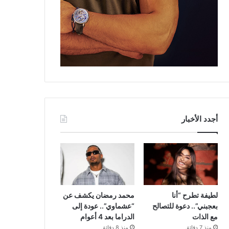
أجدد الأخبار
لطيفة تطرح “أنا
محمد رمضان يكشف عن
بعجبني”.. دعوة للتصالح
“عشماوي”.. عودة إلى
مع الذات
الدراما بعد 4 أعوام
منذ 7 دقائق
منذ 8 دقائق