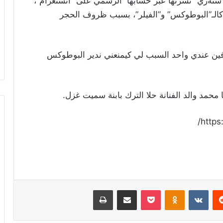
“ستةري” نشرتها عبر حسابها الرسمي على “انستغرام”،
كالـ”البوطوكس” و”الفيلر”، بسبب ظروف الحجر
رفين عندي واحد السبب لي كيمنعني ندير البوطوكس
http
ريست
Odnoklassniki
‫Pocket
مشاركة عبر البريد
طباعة