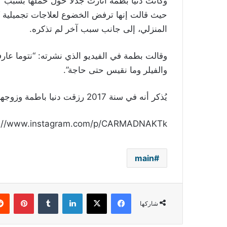
وكانت دنيا بطمة اثارت جدلاً حول حملها بسبب 
حيث قالت إنها ترفض الخضوع لعلاجات تجميلية 
المنزلي، إلى جانب سبب آخر لم تذكره.
وقالت بطمة في الفيديو الذي نشرته: “نتوما عا
والفيلر وما نقيس حتى حاجة”.
يُذكر أنه في سنة 2017 رزقت دنيا باطمة وزوجها محمد والد الفنانة حلا الترك بابنة سميت غزل.
s://www.instagram.com/p/CARMADNAKTk/
main
فيسبوك
‫X
لينكدإن
بينتي
شاركها