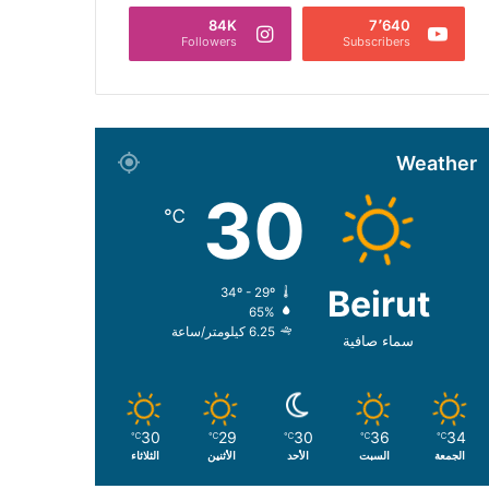
84K
7٬640
Followers
Subscribers
Weather
30
℃
Beirut
34º - 29º
65%
6.25 كيلومتر/ساعة
سماء صافية
30
29
30
36
34
℃
℃
℃
℃
℃
الجمعة
السبت
الأحد
الأثنين
الثلاثاء