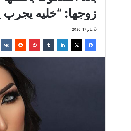
زوجها: “خليه يجرب ي
مايو 17, 2020
فيسبوك
‫X
لينكدإن
بينتيريست