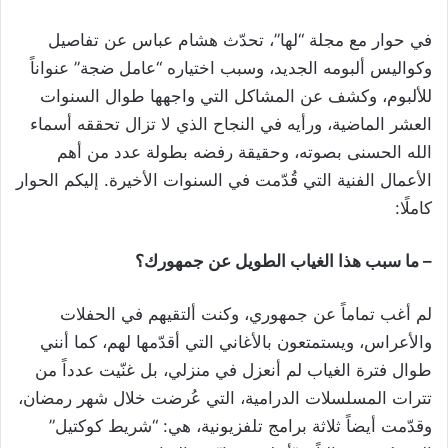
في حوار مع مجلة “لها”، تحدّث هشام عباس عن تفاصيل
وكواليس ألبومه الجديد، وسبب اختياره “عامل ضجة” عنواناً
للألبوم، وكشف عن المشاكل التي واجهها طوال السنوات
العشر الماضية، ورأيه في النجاح الذي لا تزال تحققه أسماء
الله الحسنى بصوته، وحقيقة رفضه بطولة عدد من أهم
الأعمال الفنية التي قُدّمت في السنوات الأخيرة. إليكم الحوار
كاملًا:
– ما سبب هذا الغياب الطويل عن جمهورك؟
لم أغب تماماً عن جمهوري، وكنت ألتقيهم في الحفلات
والأعراس، ويستمتعون بالأغاني التي أقدّمها لهم، كما أنني
طوال فترة الغياب لم أنعزل في منزلي، بل غنّيت عدداً من
تترات المسلسلات الدرامية، التي عُرضت خلال شهر رمضان،
وقدّمت أيضاً ثلاثة برامج تلفزيونية، هي: “شريط كوكتيل”