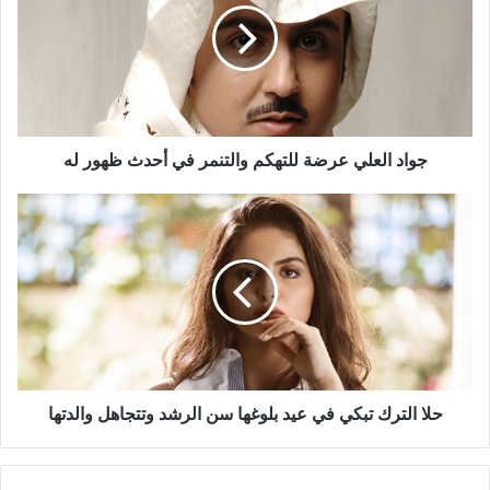
للتهكم
والتنمر
في
أحدث
ظهور
له
جواد العلي عرضة للتهكم والتنمر في أحدث ظهور له
حلا
الترك
تبكي
في
عيد
بلوغها
سن
الرشد
وتتجاهل
والدتها
حلا الترك تبكي في عيد بلوغها سن الرشد وتتجاهل والدتها