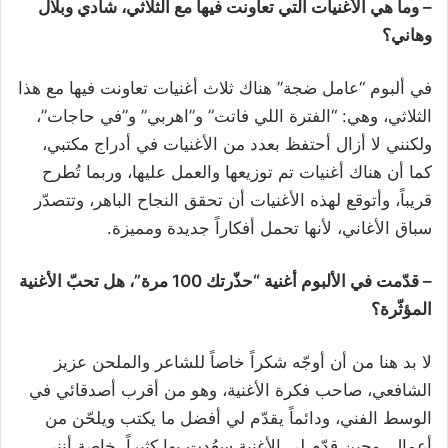
– وما هي الأغنيات التي تعاونت فيها مع الثلاثي، شادي وبلال
وهاني؟
في ألبوم “عامل ضجة” هناك ثلاث أغنيات تعاونت فيها مع هذا
الثلاثي، وهي: “الفترة اللي فاتت” و”اهربي” و”في حاجات”،
ولكنني لا أزال أحتفظ بعدد من الأغنيات في أدراج مكتبي،
كما أن هناك أغنيات تم توزيعها والعمل عليها، وربما تُطرح
قريباً، وأتوقع لهذه الأغنيات أن تحقق النجاح الباهر، وتتصدّر
سباق الأغاني، لأنها تحمل أفكاراً جديدة ومميزة.
– قدّمت في الألبوم أغنية “حذّرتك 100 مرة”، هل تحبّ الأغنية
المؤثّرة؟
لا بد هنا من أن أوجّه شكراً خاصاً للشاعر والملحن عزيز
الشافعي، صاحب فكرة الأغنية، وهو من أقرب أصدقائي في
الوسط الفني، ودائماً يقدّم لي أفضل ما يكتب ويلحّن من
أعمال، وحين قدّم لي الأغنية سعُدت بها كثيراً، خاصة أنني