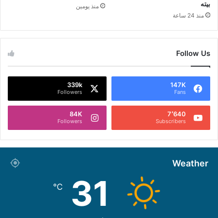
بيته
منذ يومين
منذ 24 ساعة
Follow Us
339k
147K
Followers
Fans
84K
7٬640
Followers
Subscribers
Weather
31
℃