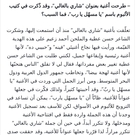
– طرحت أغنية بعنوان “شاري بالغالي”، وقد ذُكرت في كتيب
الألبوم باسم “يا مسهّل يا رب”، فما السبب؟
تعلّقت بأغنية “شاري بالغالي” منذ أن استمعت إليها، وشكرت
الشاعر حسن عطية والملحن أحمد زعيم على هذه الهدية
القيّمة، ورأيت فيها نجاح أغنيتَي “فينه” و”حبيبي ده”، لأنها
أغنية رئيسية وإيقاعها جميل، لكنني طلبت من الشاعر حسن
عطية تغيير بعض مفرداتها، فقال لي لا تقلق “الناس هتحبّها
لأنها أغنية لهجة بيضا”، وتخاطب جمهور الدول العربية ودول
البحر المتوسط. ومن أبرز الجمل التي وردت في الأغنية “يا
مسهّل يا ربّ”، وقد أحببتها كثيراً، ولذلك فكّرت في جعلها
عنواناً للأغنية، ظانّاً أن “يا مسهّل يارب”، يمكن أن تساعد في
الترويج للألبوم في الأسواق، لكن للأسف بعد تسجيل الأغنية
وجدنا أن هذه الجملة واردة فقط في افتتاحية الأغنية
ومدخلها، ولا تتكرر أبداً، في حين أن جملة “شاري بالغالي”
تتكرر مراراً، لذا قرّرنا جعلها عنواناً للأغنية، وقد حققت صدى