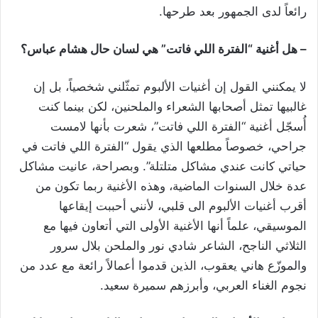
رائعاً لدى الجمهور بعد طرحها.
– هل أغنية “الفترة اللي فاتت” هي لسان حال هشام عباس؟
لا يمكنني القول إن أغنيات الألبوم تمثّلني شخصياً، بل إن
غالبيها تمثل أصحابها الشعراء والملحنين، لكن بينما كنت
أُسجّل أغنية “الفترة اللي فاتت”، شعرت بأنها لامست
جراحي، خصوصاً مطلعها الذي يقول “الفترة اللي فاتت في
حياتي كانت عندي مشاكل متلتلة”. وبصراحة، عانيت مشاكل
عدة خلال السنوات الماضية، وهذه الأغنية ربما تكون من
أقرب أغنيات الألبوم الى قلبي، لأنني أحببت إيقاعها
الموسيقي، علماً أنها الأغنية الأولى التي أتعاون فيها مع
الثلاثي الناجح، الشاعر شادي نور والملحن بلال سرور
والموزّع هاني يعقوب، الذين قدموا أعمالاً رائعة مع عدد من
نجوم الغناء العربي، وأبرزهم سميرة سعيد.