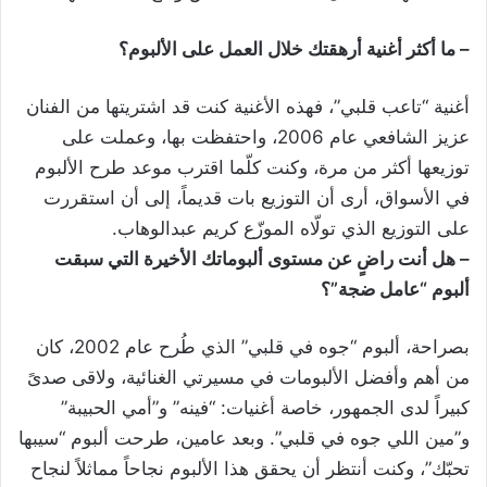
– ما أكثر أغنية أرهقتك خلال العمل على الألبوم؟
أغنية “تاعب قلبي”، فهذه الأغنية كنت قد اشتريتها من الفنان
عزيز الشافعي عام 2006، واحتفظت بها، وعملت على
توزيعها أكثر من مرة، وكنت كلّما اقترب موعد طرح الألبوم
في الأسواق، أرى أن التوزيع بات قديماً، إلى أن استقررت
على التوزيع الذي تولّاه الموزّع كريم عبدالوهاب.
– هل أنت راضٍ عن مستوى ألبوماتك الأخيرة التي سبقت
ألبوم “عامل ضجة”؟
بصراحة، ألبوم “جوه في قلبي” الذي طُرح عام 2002، كان
من أهم وأفضل الألبومات في مسيرتي الغنائية، ولاقى صدىً
كبيراً لدى الجمهور، خاصة أغنيات: “فينه” و”أمي الحبيبة”
و”مين اللي جوه في قلبي”. وبعد عامين، طرحت ألبوم “سيبها
تحبّك”، وكنت أنتظر أن يحقق هذا الألبوم نجاحاً مماثلاً لنجاح