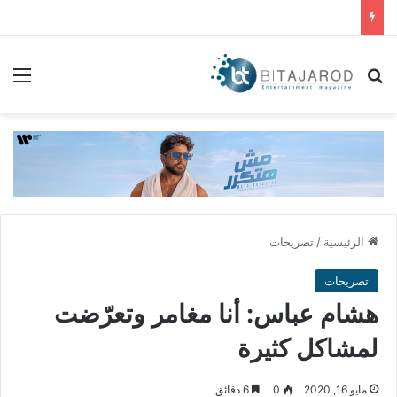
بحث عن
الق
الرئيسية
/
تصريحات
تصريحات
هشام عباس: أنا مغامر وتعرّضت
لمشاكل كثيرة
مايو 16, 2020
0
6 دقائق