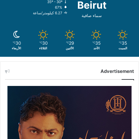
Beirut
35º - 30º
67%
6.27 كيلومتر/ساعة
سماء صافية
30
30
29
35
35
℃
℃
℃
℃
℃
السبت
الأحد
الأثنين
الثلاثاء
الأربعاء
Advertisement