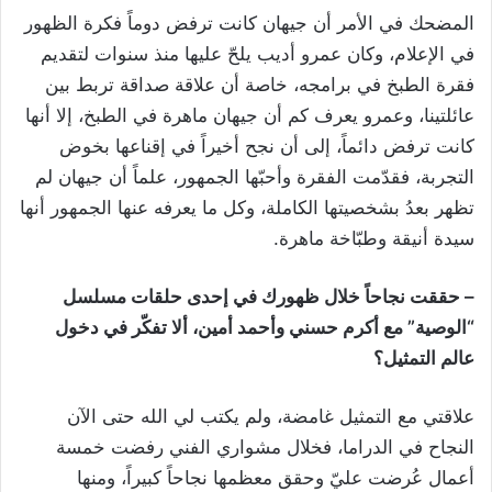
المضحك في الأمر أن جيهان كانت ترفض دوماً فكرة الظهور
في الإعلام، وكان عمرو أديب يلحّ عليها منذ سنوات لتقديم
فقرة الطبخ في برامجه، خاصة أن علاقة صداقة تربط بين
عائلتينا، وعمرو يعرف كم أن جيهان ماهرة في الطبخ، إلا أنها
كانت ترفض دائماً، إلى أن نجح أخيراً في إقناعها بخوض
التجربة، فقدّمت الفقرة وأحبّها الجمهور، علماً أن جيهان لم
تظهر بعدُ بشخصيتها الكاملة، وكل ما يعرفه عنها الجمهور أنها
سيدة أنيقة وطبّاخة ماهرة.
– حققت نجاحاً خلال ظهورك في إحدى حلقات مسلسل
“الوصية” مع أكرم حسني وأحمد أمين، ألا تفكّر في دخول
عالم التمثيل؟
علاقتي مع التمثيل غامضة، ولم يكتب لي الله حتى الآن
النجاح في الدراما، فخلال مشواري الفني رفضت خمسة
أعمال عُرضت عليّ وحقق معظمها نجاحاً كبيراً، ومنها