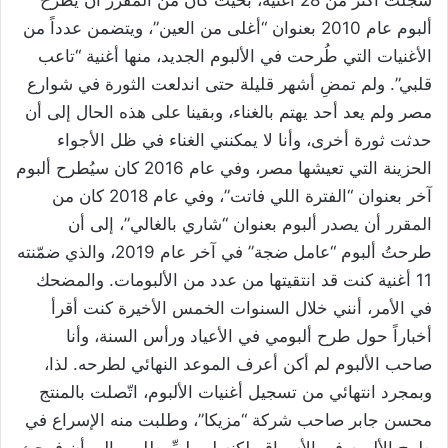
سجّلت أكثر من 28 أغنية، بحيث كان من المقرر أن يُطرح
ألبوم عام 2010 بعنوان “أغلى من العين”، ويتضمن عدداً من
الأغنيات التي طُرحت في الألبوم الجديد، منها أغنية “تاعب
قلبي”. ولم تمضِ أشهر قليلة حتى اندلعت الثورة في شوارع
مصر ولم يعد أحد يهتم بالغناء، وبقينا على هذه الحال إلى أن
حدثت ثورة أخرى، وأنا لا يمكنني الغناء في ظل الأجواء
الحزينة التي تعيشها مصر، وفي عام 2016 كان سيُطرح ألبوم
آخر بعنوان “الفترة اللي فاتت”، وفي عام 2018 كان من
المقرر أن يصدر ألبوم بعنوان “شاري بالغالي”، إلى أن
طرحتُ ألبوم “عامل ضجة” في آخر عام 2019، والذي ضمّنته
11 أغنية كنت قد انتقيتها من عدد من الألبومات. والمضحك
في الأمر، أنني خلال السنوات الخمس الأخيرة كنت أقرأ
أخباراً حول طرح ألبومي في الأعياد ورأس السنة، وأنا
صاحب الألبوم لم أكن أعرف الموعد النهائي لطرحه. لذا،
وبمجرد انتهائي من تسجيل أغنيات الألبوم، اتّصلت بالمنتج
محسن جابر صاحب شركة “مزيكا”، وطلبت منه الإسراع في