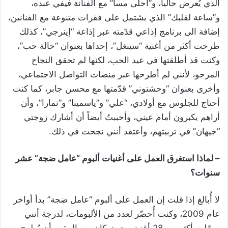
الذي يُعرض حالياً، و”أحلى مسا” مع الفنانة فيفي عبده،
و”ساعة لقلبك” الذي يشتمل على فقرات متنوعة مع الفنانين،
إضافة الى برنامج إذاعي قدّمته عبر إذاعة “إينرجي”، كذلك
طرحت أكثر من أغنية “سينغل”، إحداها بعنوان “حالة حب”،
وكنت قد أطلقتها في عيد الحب، لكنها لم تحقق النجاح
المرجو، لأنني لم أطرحها عبر منصات التواصل الاجتماعي،
وأخرى بعنوان “وحشتوني” قدّمتها مع محسن جابر، كما كنت
أحتاج للجلوس مع أولادي، “علي” و”ياسمينا” و”تمارا”، وأن
أراهم يكبرون أمام عيني، وأحببتُ أيضاً أن أشارك زوجتي
“جيهان” في تربيتهم، وأعتقد أنني نجحت في ذلك.
– لماذا استغرق العمل على أغنيات ألبوم “عامل ضجة” عشر
سنوات؟
لا أُبالغ إذا قلت إن العمل على ألبوم “عامل ضجة” بدأ أواخر
عام 2009، وكنت أُحضّر لعدد من الألبومات، لدرجة أنني