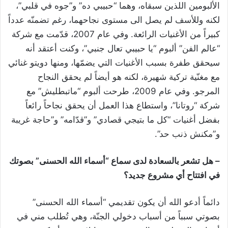
الألبومين اللذين سبقاه، وهما “حبيبي ده” و”جوه في قلبي”،
لكنه وللأسف لم يصل الى مستوى نجاحهما، رغم تضمنّه عدداً
كبيراً من الأغنيات الرائعة. وفي عام 2007، قدّمت مع شركة
“عالم الفن” ألبوم “يا حبيبي تعال جنبي”، وكنت أعتقد أنه
سيحقق طفرة بسبب الأغنيات التي يضمّها، ومنها دويتو غنائي
مع مغنّية تركية شهيرة، لكنه هو أيضاً لم يحقق النجاح
المرجو. وفي عام 2009، طرحت ألبوم “ماتبطليش” مع
شركة “روتانا”، واستطاع هذا العمل أن يحقق نجاحاً رائعاً
بفضل أغنيات “كل ما بتيجي قصادي” و”قدّامه” و”حاجة غريبة
و”مكنش ذنب حد”.
– هل تشعر بالسعادة لدى سماع “أسماء الله الحسنى” بصوتك
في افتتاح أي مشروع جديد؟
دائماً أدعو الله أن يكون تقديمي “أسماء الله الحسنى”
بصوتي سبباً من أسباب دخولي الجنّة، وهي تُطلب مني في