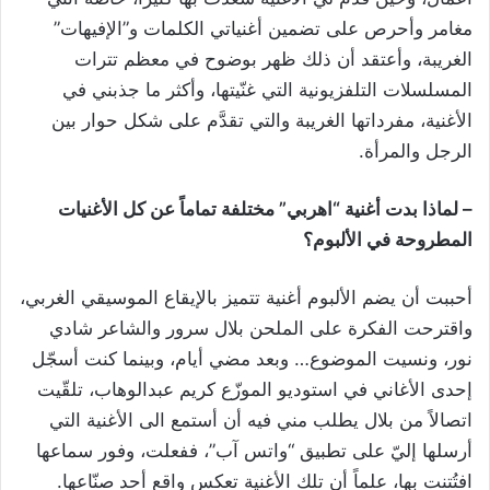
مغامر وأحرص على تضمين أغنياتي الكلمات و”الإفيهات”
الغريبة، وأعتقد أن ذلك ظهر بوضوح في معظم تترات
المسلسلات التلفزيونية التي غنّيتها، وأكثر ما جذبني في
الأغنية، مفرداتها الغريبة والتي تقدَّم على شكل حوار بين
الرجل والمرأة.
– لماذا بدت أغنية “اهربي” مختلفة تماماً عن كل الأغنيات
المطروحة في الألبوم؟
أحببت أن يضم الألبوم أغنية تتميز بالإيقاع الموسيقي الغربي،
واقترحت الفكرة على الملحن بلال سرور والشاعر شادي
نور، ونسيت الموضوع… وبعد مضي أيام، وبينما كنت أسجّل
إحدى الأغاني في استوديو الموزّع كريم عبدالوهاب، تلقّيت
اتصالاً من بلال يطلب مني فيه أن أستمع الى الأغنية التي
أرسلها إليّ على تطبيق “واتس آب”، ففعلت، وفور سماعها
افتُتنت بها، علماً أن تلك الأغنية تعكس واقع أحد صنّاعها.