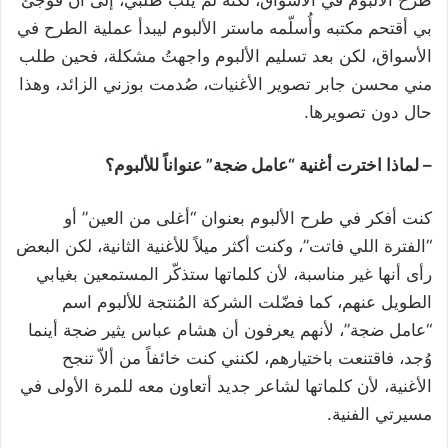
طرح الألبوم في الأسواق، لكنه لم يلبِّ طلبي، إلى أن فوجئ
بي أقتحم مكتبه وأُسلّمه ماستر الألبوم ليبدأ عملية الطرح في
الأسواق، لكن بعد تسليم الألبوم واجهتُ مشكلة، فحين طلب
مني محسن جابر تصوير الأغنيات، صُدمت بوزني الزائد، وهذا
حال دون تصويرها.
– لماذا اخترت أغنية “عامل ضجة” عنواناً للألبوم؟
كنت أفكر في طرح الألبوم بعنوان “أغلى من العين” أو
“الفترة اللي فاتت”، وكنت أكثر ميلاً للأغنية الثانية، لكن البعض
رأى أنها غير مناسبة، لأن كلماتها ستذكّر المستمعين بغيابي
الطويل عنهم، كما فضّلت الشركة المُنتجة للألبوم اسم
“عامل ضجة”، لأنهم يعرفون أن هشام عباس يثير ضجة أينما
وُجد، فاقتنعت باختيارهم، لكنني كنت خائفاً من ألاّ تنجح
الأغنية، لأن كلماتها لشاعر جديد أتعاون معه للمرة الأولى في
مسيرتي الفنية.