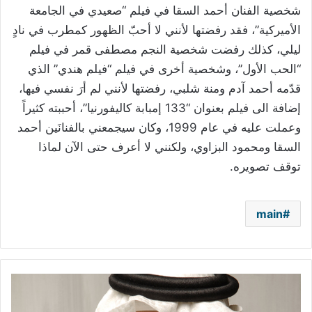
شخصية الفنان أحمد السقا في فيلم “صعيدي في الجامعة
الأميركية”، فقد رفضتها لأنني لا أحبّ الظهور كمطرب في نادٍ
ليلي، كذلك رفضت شخصية النجم مصطفى قمر في فيلم
“الحب الأول”، وشخصية أخرى في فيلم “فيلم هندي” الذي
قدّمه أحمد آدم ومنة شلبي، رفضتها لأنني لم أرَ نفسي فيها،
إضافة الى فيلم بعنوان “133 إمبابة كاليفورنيا”، أحببته كثيراً
وعملت عليه في عام 1999، وكان سيجمعني بالفنانَين أحمد
السقا ومحمود البزاوي، ولكنني لا أعرف حتى الآن لماذا
توقف تصويره.
main
جواد
العلي
عرضة