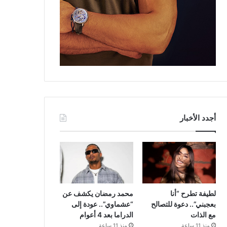
أجدد الأخبار
لطيفة تطرح “أنا
محمد رمضان يكشف عن
بعجبني”.. دعوة للتصالح
“عشماوي”.. عودة إلى
مع الذات
الدراما بعد 4 أعوام
منذ 11 ساعة
منذ 11 ساعة