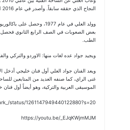
النجاح الذي حققه سابقاً. وأصدر في عام 2016 البوم “متى تشتاق” وأغنية “قلبي حلف” في عام 2019.
وولد العلي في عام 1977، وحص
الطب.
ويجيد جواد عده لغات منها: الاوردو والتركي والفا
ويعد الفنان جواد العلي أول فنان خليجي أدخل ال
غنى الراي، كما صنفه العديد من المتابعين للساحة
الموسيقى العربية والتركية، وهو أيضاً أول فنان خل
obark_/status/1261147949440122880?s=20
https://youtu.be/_EJqKWjmMJM