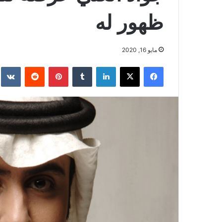
ظهور له
مايو 16, 2020
فيسبوك
‫X
لينكدإن
بينتيريست