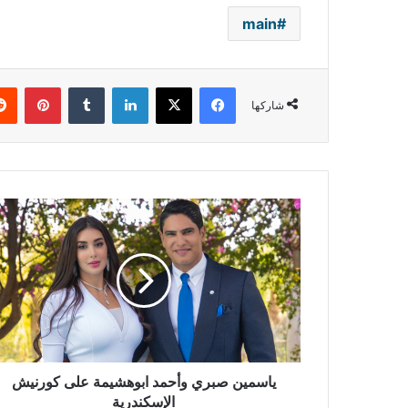
main
فيسبوك
‫X
لينكدإن
بينتي
شاركها
ياسمين
صبري
وأحمد
ابوهشيمة
على
كورنيش
الإسكندرية
ياسمين صبري وأحمد ابوهشيمة على كورنيش
الإسكندرية