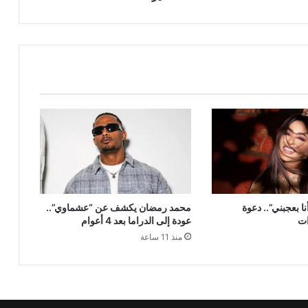
ا بعجبني”.. دعوة
محمد رمضان يكشف عن “عشماوي”..
ات
عودة إلى الدراما بعد 4 أعوام
منذ 11 ساعة