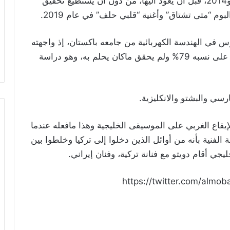
وغاب العلي عن الساحة الفنية بين عامي 2010 و2014، قبل أن يعود اليها، من دون ان يستطيع تحقيق
ل على باكالوريوس في الهندسة الكهربائية من جامعه باكستان، إذ واجهته
بعض الصعوبات في الصف الرابع الثانوي فحصل على نسبه 79% ولم يحقق ماكان يحلم به، وهو دراسة
رسي والبشتو والانكليزية.
إيقاع الغربي على الموسيقى الخليجية وهذا مافعله عندما
 الفنية بأنه من أوائل الذين دخلوا إلى تركيا وخلطوا بين
يجي أقام دويتو مع فنانة تركية، وفنان إيراني.
https://twitter.com/alm