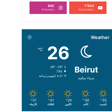
84K
7٬640
Followers
Subscribers
Weather
26
℃
Beirut
26º - 26º
79%
4.21 كيلومتر/ساعة
سماء صافية
31
31
29
36
35
℃
℃
℃
℃
℃
السبت
الأحد
الأثنين
الثلاثاء
الأربعاء