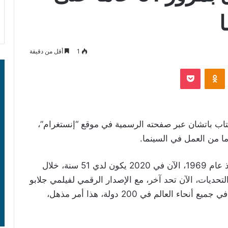
1
أقل من دقيقة
‫Pocket
Odnoklassniki
تاب باتشان عبر صفحته الرسمية في موقع “إنستغرام”،
وكتب أميتاب باتشان: “عملت بصناعة السينما منذ عام 1969، الآن في 2020 يكون لدي 51 سنة، خلال
لتحديات، الآن تحد آخر، مع الإصدار الرقمي لفيلمي جلابو
سيتابو!!، في 12 يونيو ، فقط على أمازون برايم، في جميع أنحاء العالم في 200 دولة، هذا أمر مذهل،