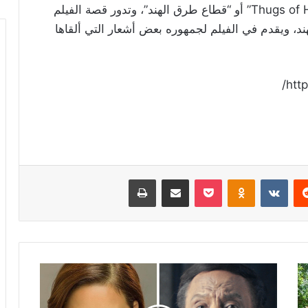
وكان آخر فيلم للنجم أميتاب باتشان “Thugs of Hindustan” أو “قطاع طرق الهند”، وتدور قصة الفيلم
ند، ويقدم في الفيلم لجمهوره بعض أشعار التي ألقاها
htt
ريست
Odnoklassniki
‫Pocket
مشاركة عبر البريد
طباعة
بعد
الإشادة
بها..