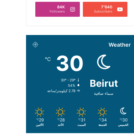
84K
7٬640
Followers
Subscribers
Weather
30
℃
Beirut
30º - 29º
54%
2.78 كيلومتر/ساعة
سماء صافية
29
28
31
34
30
℃
℃
℃
℃
℃
الخميس
الجمعة
السبت
الأحد
الأثنين