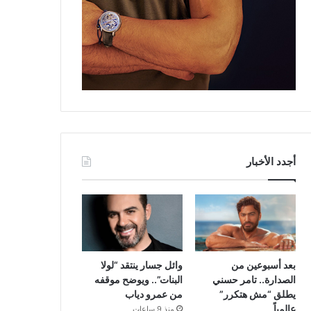
أجدد الأخبار
بعد أسبوعين من
وائل جسار ينتقد “لولا
الصدارة.. تامر حسني
البنات”.. ويوضح موقفه
يطلق “مش هتكرر”
من عمرو دياب
عالمياً
منذ 9 ساعات