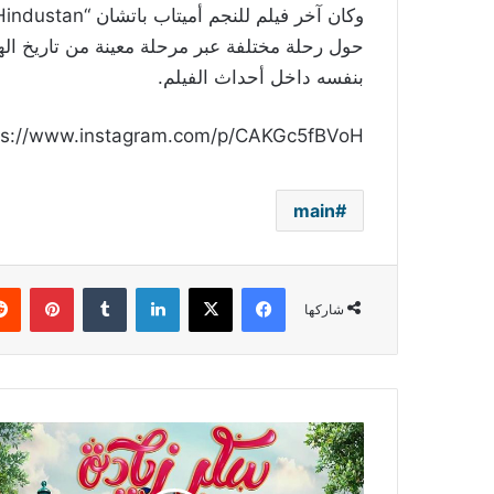
حول رحلة مختلفة عبر مرحلة معينة من تاريخ اله
بنفسه داخل أحداث الفيلم.
ps://www.instagram.com/p/CAKGc5fBVoH/
main
فيسبوك
‫X
لينكدإن
بينتي
شاركها
نبيلة
عبيد:
سعيدة