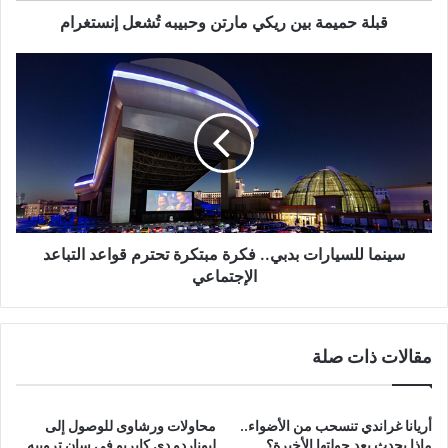
قبلة حميمة بين ريكي مارتن وحبيبه تُشعل إنستغرام
سينما
للسيارات
بدبي..
فكرة
مبتكرة
تحترم
قواعد
التباعد
الإجتماعي
سينما للسيارات بدبي.. فكرة مبتكرة تحترم قواعد التباعد
الإجتماعي
مقالات ذات صلة
أريانا غراندي تنسحب من الأضواء..
محاولات ورشاوى للوصول إلى
ماذا يحدث بعد جولتها الأخيرة؟
ليوناردو دي كابريو في سان تروبيه