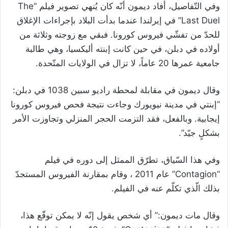
وفي التّفاصيل، أفاد ديمون أنّه كان يُنهي تصوير فيلم “The
Last Duel” في إيرلندا عندما بدأت البلاد بإجراءات الإغلاق
للحدّ من تفشّي فيروس كورونا. فبقي مع زوجته وثلاثة من
أولاده في دبلن، في حين كانت إبنته أليكسيا، وهي طالبة
جامعية عمرها 20 عاماً، لا تزال في الولايات المتّحدة.
وقال ديمون في مقابلة لمحطة راديو سبين 1038 في دبلن:
“إبنتي في مدينة نيويورك وجاءت نتيجة فحص فيروس كورونا
إيجابية. وبالفعل، فقد التزمت الحجر المنزلي وتجاوزت الأمر
بشكلٍ جيّد”.
وفي هذا السّياق، تطرّق الممثل إلى دوره في فيلم
“Contagion” عام 2011 ، وقام بمقارنة الفيروس المستجدّ
بذلك الّذي تكلّم عنه في الفيلم.
وقال مات ديمون:” أي شخص يقول إنّه لا يمكن توقّع هذا،