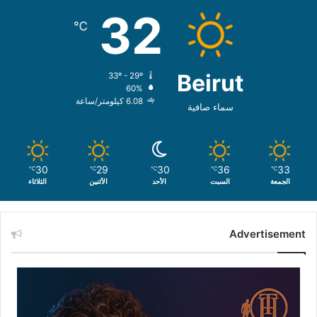
32
℃
Beirut
33º - 29º
60%
6.08 كيلومتر/ساعة
سماء صافية
30
29
30
36
33
℃
℃
℃
℃
℃
الجمعة
السبت
الأحد
الأثنين
الثلاثاء
Advertisement