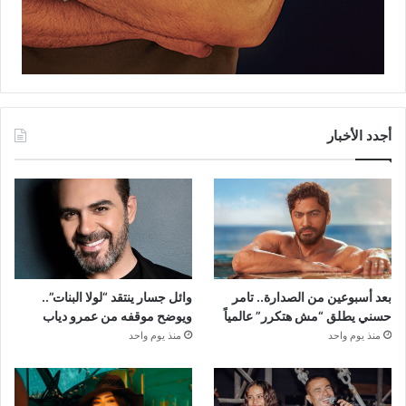
أجدد الأخبار
بعد أسبوعين من الصدارة.. تامر
وائل جسار ينتقد “لولا البنات”..
حسني يطلق “مش هتكرر” عالمياً
ويوضح موقفه من عمرو دياب
منذ يوم واحد
منذ يوم واحد