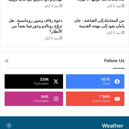
منذ 3 أيام
منذ 3 أيام
من المحاماة إلى الشاشة.. جان
دعوة زفاف وصور رومانسية.. هل
يامان يعود إلى مهنته القديمة
تزوّج رونالدو وجورجينا بعيداً من
الأنظار؟
منذ 3 أيام
منذ 4 أيام
Follow Us
339k
147K
Followers
Fans
84K
7٬640
Followers
Subscribers
Weather