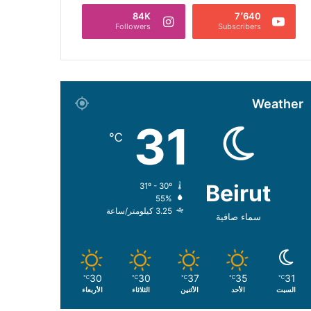
84K
7٬640
Followers
Subscribers
Weather
31
℃
Beirut
31º - 30º
55%
3.25 كيلومتر/ساعة
سماء صافية
30
30
37
35
31
℃
℃
℃
℃
℃
السبت
الأحد
الأثنين
الثلاثاء
الأربعاء