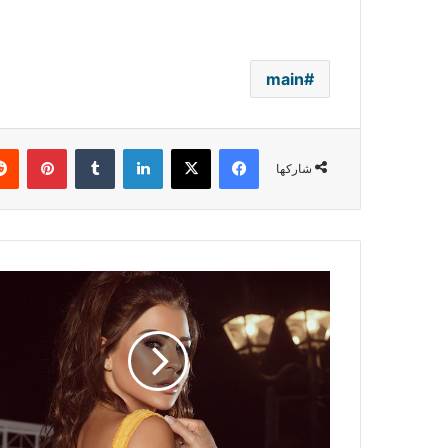
main
فيسبوك
‫X
لينكدإن
بينتي
شاركها
ماغي
بو
غصن
تلخص
سنة
2020
بهذه
الكلمات