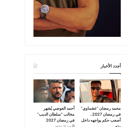
أجدد الأخبار
محمد رمضان “عشماوي”
أحمد العوضي يُشهر
في رمضان 2027..
مخالب “سلطان الديب”
أصعب حكم يواجهه داخل
في رمضان 2027
بيته
منذ 11 ساعة