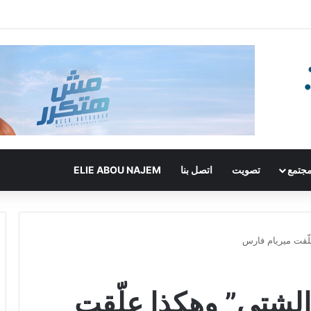
جتمع
تصويت
اتصل بنا
ELIE ABOU NAJEM
علّقت ميريام فارس
 الشتي” وهكذا علّقت