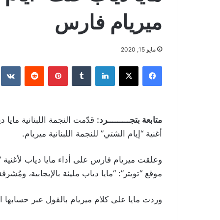
ميريام فارس
مايو 15, 2020
فيسبوك
‫X
لينكدإن
بينتيريست
متابعة بتجـــــــــرد:
قدّمت النجمة اللبنانية مايا 
أغنية “إيام الشتي” للنجمة اللبنانية ميريام.
وعلقت
ميريام فارس على أداء مايا دياب لأغنية 
موقع “تويتر”: “مايا دياب مليئة بالإيجابية، ومُشرقة
وردت مايا على كلام ميريام بالقول عبر حسابها 