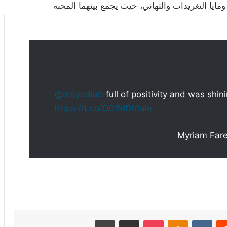
م ومايا التغريدات والتهاني، حيث يجمع بينهما المحبة
@mayadiab
full of positivity and was shin
https://t.co/O0fMDh1ale
ريست
Odnoklassniki
‫Pocket
مشاركة عبر البريد
طباعة