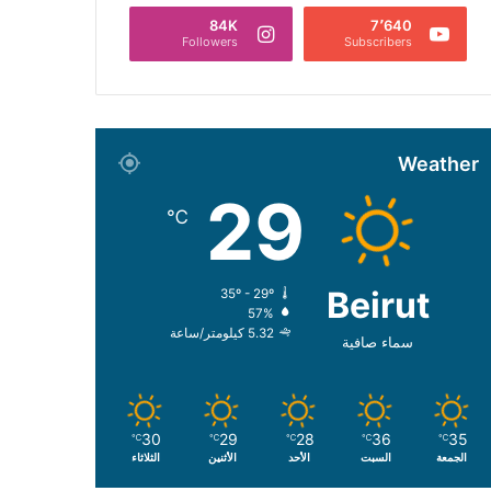
84K
7٬640
Followers
Subscribers
Weather
29
℃
Beirut
35º - 29º
57%
5.32 كيلومتر/ساعة
سماء صافية
30
29
28
36
35
℃
℃
℃
℃
℃
الجمعة
السبت
الأحد
الأثنين
الثلاثاء