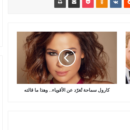
كارول
سماحة
تُغرّد
عن
الأقوياء..
وهذا
ما
قالته
كارول سماحة تُغرّد عن الأقوياء.. وهذا ما قالته