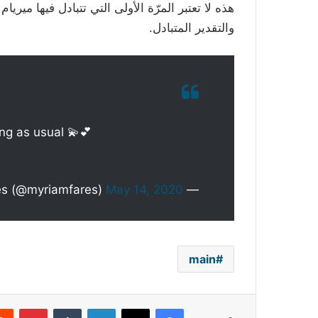
هذه لا تعتبر المرّة الأولى التي تتبادل فيها ميريا
والتقدير المتبادل.
ing as usual 💫💕
May 14, 2020
— Myriam Fares (@myriamfares)
main
فيسبوك
‫X
لينكدإن
بينتي