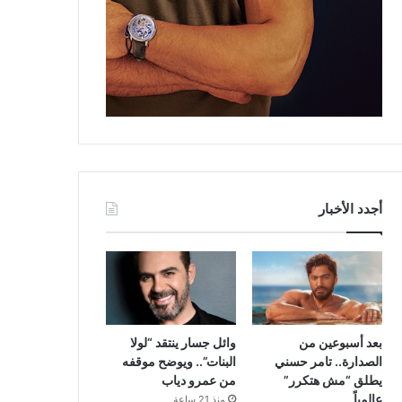
أجدد الأخبار
بعد أسبوعين من
وائل جسار ينتقد “لولا
الصدارة.. تامر حسني
البنات”.. ويوضح موقفه
يطلق “مش هتكرر”
من عمرو دياب
عالمياً
منذ 21 ساعة