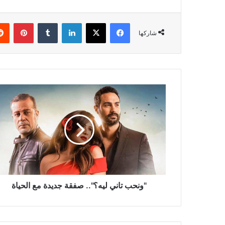
فيسبوك
‫X
لينكدإن
بينتي
شاركها
"ونحب
تاني
ليه؟"..
صفقة
جديدة
مع
الحياة
"ونحب تاني ليه؟".. صفقة جديدة مع الحياة