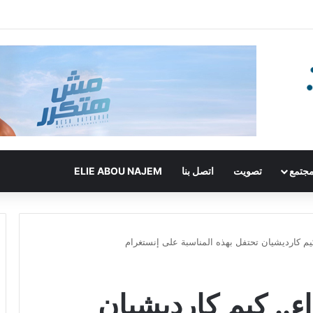
جتمع
تصويت
اتصل بنا
ELIE ABOU NAJEM
م كارديشيان تحتفل بهذه المناسبة على إنستغرام
.. كيم كارديشيان