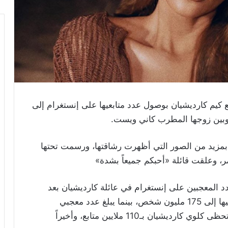
 كيم كارديشيان بوصول عدد متابعيها على إنستغرام إلى
جبيها الاحتفال بمزيد من الصور التي أظهرت رشاقتها، ورسمت تحتها
حمر، وعلقت قائلة «أحبكم جميعاً بشدة»
عدد المعجبين على إنستغرام في عائلة كارديشيان بعد
شقيقتها الصغرى كيلي جينر التي يصل عدد معجبيها إلى 175 مليون شخص، بينما يبلغ عدد معجبي
الشقيقة الثالثة كندال جينر 128 مليون شخص، وتحظى كلوي كارديشيان بـ110 ملايين متابع، وأخيراً