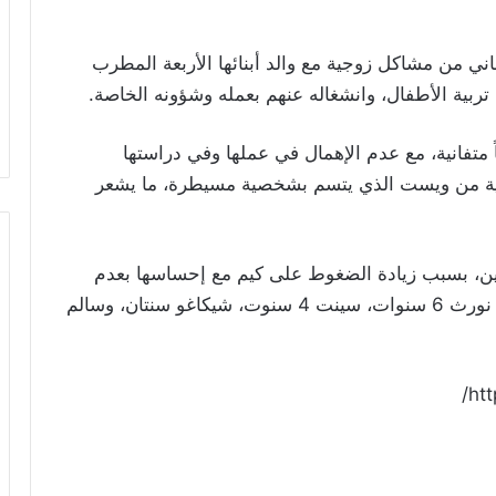
ني من مشاكل زوجية مع والد أبنائها الأربعة المطرب
ربية الأطفال، وانشغاله عنهم بعمله وشؤونه الخاصة.
متفانية، مع عدم الإهمال في عملها وفي دراستها
لكافية من ويست الذي يتسم بشخصية مسيطرة، ما يشعر
ين، بسبب زيادة الضغوط على كيم مع إحساسها بعدم
مبالاة زوجها فيما يتعلق بشؤون أطفالهما الأربعة نورث 6 سنوات، سينت 4 سنوت، شيكاغو سنتان، وسالم
ht