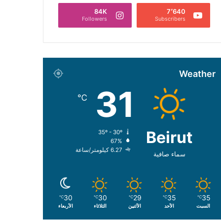
84K
7٬640
Followers
Subscribers
Weather
31
℃
Beirut
35º - 30º
67%
6.27 كيلومتر/ساعة
سماء صافية
30
30
29
35
35
℃
℃
℃
℃
℃
السبت
الأحد
الأثنين
الثلاثاء
الأربعاء