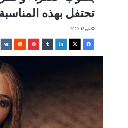
تحتفل بهذه المناسبة
مايو 15, 2020
فيسبوك
‫X
لينكدإن
بينتيريست