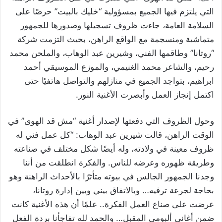
التي يلتزم فيها الجميع بمسؤولية “خليك بالبيت” حرصًا على
السلامة العامة، جاءت ظروف تسجيلها وصدورها للجمهور
متماشية ومنسجمة مع الواقع الراهن، بحيث التزمت شركة
“روتانا” وطاقمها الفني، وشيرين عبد الوهاب، والملحن محمد
رحيم، والشاعر محمد الغنيمي، والموزع الموسيقي أحمد
ابراهيم، بتواجد الجميع في منازلهم والتواصل هاتفيًا حتى
اكتمل إنجاز العمل وأبصرت الأغنية النور.
وحول الظروف التي دفعتها لإصدار أغنية “مش قد الهوى” في
الوقت الراهن، قالت شيرين عبد الوهاب: “كل عمل فني له
ظروف معينة في ولادته، وله أيضًا شكل مختلف في صناعته
وطريقة ظهوره وعرضه للناس. والفكرة انطلقت من أننا
وجدنا الجمهور الجالس في بيوته متأثرًا بالأحداث الراهنة وهو
بحاجة لجرعة ترفيه… وبالاتفاق بيني وبين إدارة روتانا،
عرضت على صناع العمل الفكرة.. علمًا أن هذه الأغنية كانت
ضمن أغاني ألبومي المقبل… والحمد لله تفاجأنا بردة الفعل