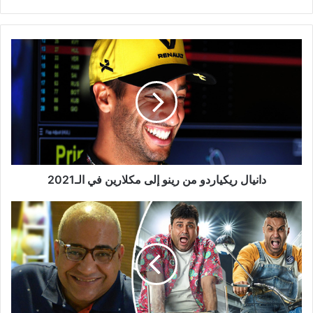
دانيال
ريكياردو
من
رينو
إلى
مكلارين
في
الـ2021
دانيال ريكياردو من رينو إلى مكلارين في الـ2021
بيومي
فؤاد:
حرفوا
كلامي
عن
مسلسل
"رجالة
البيت"