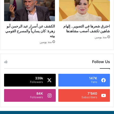
احترق شعرها في التصوير.. إلهام
الكشف عن أسرار عبد الرحمن أبو
شاهين تكشف أصعب مشاهدها
زهرة: كان يسارياً والمسرح القومي
بيته
منذ يومين
منذ يومين
Follow Us
339k
147K
Followers
Fans
84K
7٬640
Followers
Subscribers