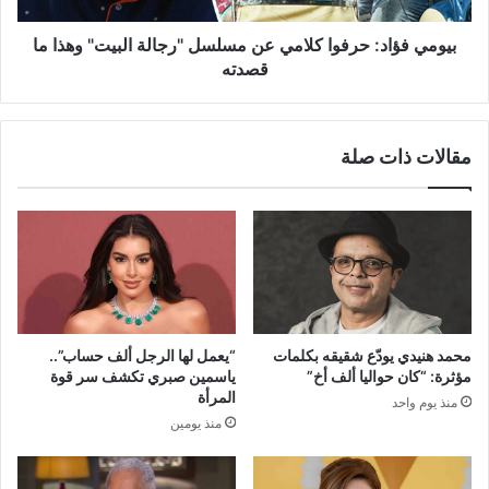
وهذا
ما
بيومي فؤاد: حرفوا كلامي عن مسلسل "رجالة البيت" وهذا ما
قصدته
قصدته
مقالات ذات صلة
محمد هنيدي يودّع شقيقه بكلمات
“يعمل لها الرجل ألف حساب”..
مؤثرة: “كان حواليا ألف أخ”
ياسمين صبري تكشف سر قوة
المرأة
منذ يوم واحد
منذ يومين