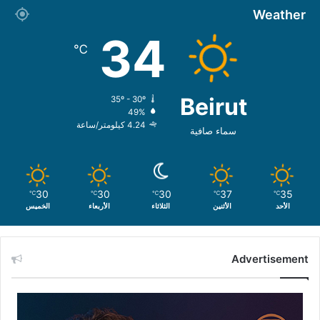
Weather
34
℃
Beirut
35º - 30º
49%
4.24 كيلومتر/ساعة
سماء صافية
30
30
30
37
35
℃
℃
℃
℃
℃
الأحد
الأثنين
الثلاثاء
الأربعاء
الخميس
Advertisement