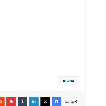
main
فيسبوك
‫X
لينكدإن
بينتي
شاركها