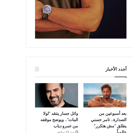
أجدد الأخبار
بعد أسبوعين من
وائل جسار ينتقد “لولا
الصدارة.. تامر حسني
البنات”.. ويوضح موقفه
يطلق “مش هتكرر”
من عمرو دياب
عالمياً
منذ 13 ساعة