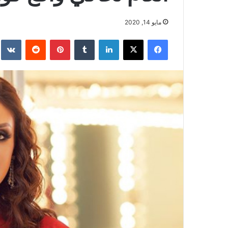
مايو 14, 2020
فيسبوك
‫X
لينكدإن
بينتيريست