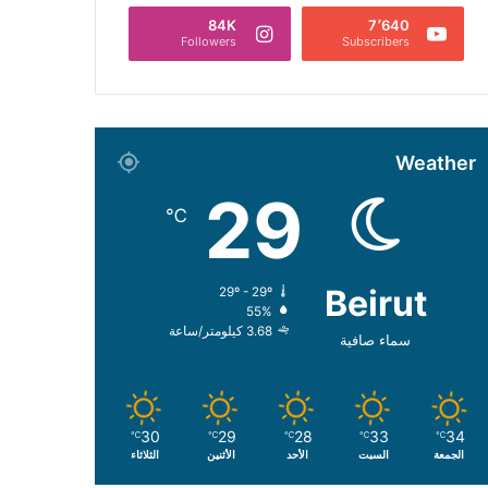
84K
7٬640
Followers
Subscribers
Weather
29
℃
Beirut
29º - 29º
55%
3.68 كيلومتر/ساعة
سماء صافية
30
29
28
33
34
℃
℃
℃
℃
℃
الجمعة
السبت
الأحد
الأثنين
الثلاثاء