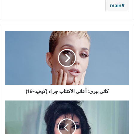
main
كاتي
بيري:
أعاني
الاكتئاب
جراء
(كوفيد-19)
كاتي بيري: أعاني الاكتئاب جراء (كوفيد-19)
إعلامي
شهير
يفتح
النار
على