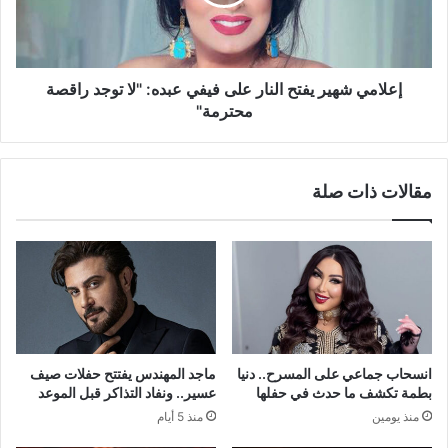
فيفي
عبده:
"لا
توجد
راقصة
إعلامي شهير يفتح النار على فيفي عبده: "لا توجد راقصة
محترمة"
محترمة"
مقالات ذات صلة
انسحاب جماعي على المسرح.. دنيا
ماجد المهندس يفتتح حفلات صيف
بطمة تكشف ما حدث في حفلها
عسير.. ونفاد التذاكر قبل الموعد
منذ يومين
منذ 5 أيام