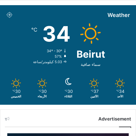
Weather
34
℃
Beirut
34º - 30º
57%
5.03 كيلومتر/ساعة
سماء صافية
30
30
30
37
34
℃
℃
℃
℃
℃
الأحد
الأثنين
الثلاثاء
الأربعاء
الخميس
Advertisement