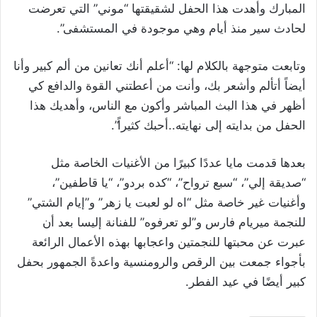
المبارك وأهدت هذا الحفل لشقيقتها “موني” التي تعرضت
لحادث سير منذ أيام وهي موجودة في المستشفى”.
وتابعت متوجهة بالكلام لها: “أعلم أنك تعانين من ألم كبير وأنا
أيضاً أتألم وأشعر بك، وأنت من أعطتني القوة والدافع كي
أظهر في هذا البث المباشر وأكون مع الناس، وأهديك هذا
الحفل من بدايته إلى نهايته..أحبك كثيراً”.
بعدها قدمت مايا عددًا كبيرًا من الأغنيات الخاصة مثل
“صديقة إلي”، “سبع ترواح”، “كده بردو”، “يا قاطفين”،
وأغنيات غير خاصة مثل “اه لو لعبت يا زهر” و”إيام الشتي”
للنجمة ميريام فارس و”لو تعرفوه” للفنانة إليسا بعد أن
عبرت عن محبتها للنجمتين واعجابها بهذه الأعمال الرائعة
بأجواء جمعت بين الرقص والرومنسية واعدةً الجمهور بحفل
كبير أيضًا في عيد الفطر.