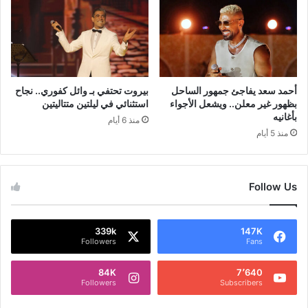
أحمد سعد يفاجئ جمهور الساحل
بيروت تحتفي بـ وائل كفوري.. نجاح
بظهور غير معلن.. ويشعل الأجواء
استثنائي في ليلتين متتاليتين
بأغانيه
منذ 6 أيام
منذ 5 أيام
Follow Us
339k
147K
Followers
Fans
84K
7٬640
Followers
Subscribers