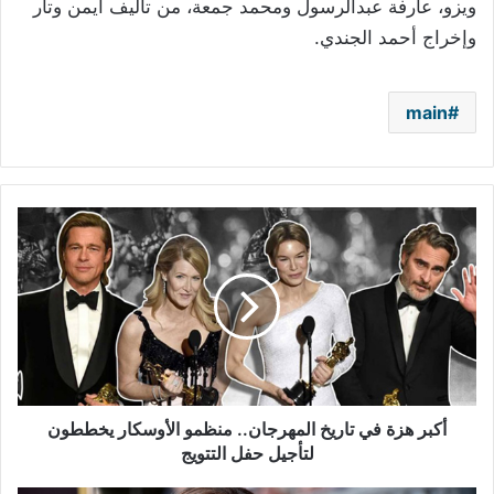
ويزو، عارفة عبدالرسول ومحمد جمعة، من تأليف أيمن وتار
وإخراج أحمد الجندي
.
main
أكبر
هزة
في
تاريخ
المهرجان..
منظمو
الأوسكار
يخططون
لتأجيل
حفل
أكبر هزة في تاريخ المهرجان.. منظمو الأوسكار يخططون
التتويج
لتأجيل حفل التتويج