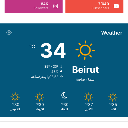
84K
7٬640
Followers
Subscribers
Weather
34
℃
Beirut
35º - 30º
48%
3.52 كيلومتر/ساعة
سماء صافية
30
30
30
37
35
℃
℃
℃
℃
℃
الأحد
الأثنين
الثلاثاء
الأربعاء
الخميس