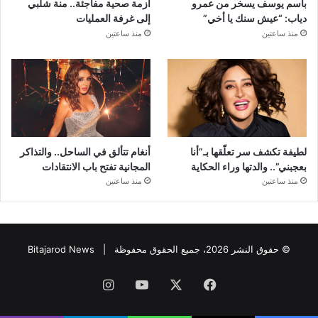
باسم يوسف يسخر من عمرو
أزمة صحية مفاجئة.. منة شلبي
دياب: “عيش سنك يا أخي”
إلى غرفة العمليات
منذ ساعتين
منذ ساعتين
لطيفة تكشف سر تعلّقها بـ”أنا
أنغام تتألق في الساحل.. والتذاكر
بعجبني”.. والدتها وراء الحكاية
المجانية تفتح باب الانتقادات
منذ ساعتين
منذ ساعتين
© حقوق النشر 2026، جميع الحقوق محفوظة |
Bitajarod News
فيسبوك
‫X
‫YouTube
انستقرام