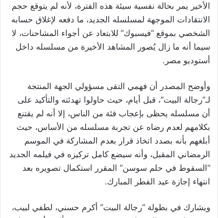
الأخير يمر بحالة نفسية سيئة هذه الفترة، لأنه لم يتوقع حجم
الانتقادات الموجهة لمسلسله الجديد، ما دفعه لإغلاق حسابه
الشخصي بموقع “فيسبوك” للابتعاد عن أجواء المشاحنات، لا
سيما أنه ما زال يُصور المشاهد الأخيرة من مسلسله داخل
أستوديو مصر
.
وأوضح المصدر أن فهمي التقى مسؤولي الجهة المنتجة
لـ”رجالة البيت”، قبل أيام، حيث حاولوا تهدئته والتأكيد على
أن مسلسله يحظى بإعجاب فئة من الناس، إلا أنه لم يقتنع
بكلامهم لعدم رضاه عن تجربة مسلسله من الأساس، حيث
أبلغهم بأنه بصدد اتخاذ قرار بعدم المشاركة في الموسم
الرمضاني المقبل، وأنه سيضع كامل تركيزه في فيلمه الجديد
“السقوط في حلم سوسن” المقرر استكمال تصويره بعد
انتهاء إجازة عيد الفطر المبارك
.
ويشارك في بطولة “رجالة البيت” أكرم حسني، لطفي لبيب،