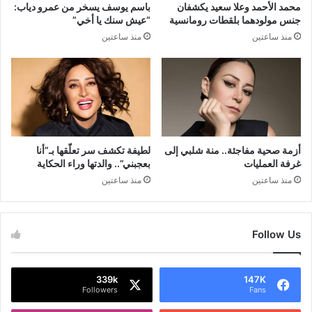
محمد الأحمد وعلا سعيد يكشفان
باسم يوسف يسخر من عمرو دياب:
جنس مولودهما بلقطات رومانسية
“عيش سنك يا أخي”
منذ ساعتين
منذ ساعتين
أزمة صحية مفاجئة.. منة شلبي إلى
لطيفة تكشف سر تعلّقها بـ”أنا
غرفة العمليات
بعجبني”.. والدتها وراء الحكاية
منذ ساعتين
منذ ساعتين
Follow Us
339k
147K
Followers
Fans