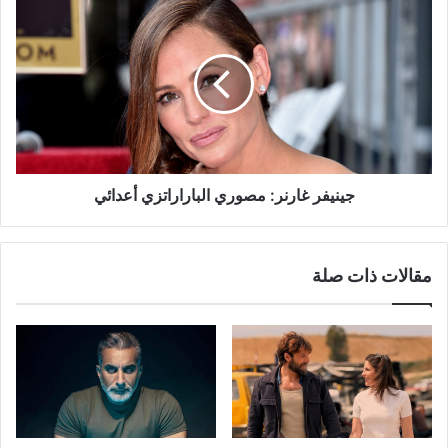
جينيفر
غارنر:
مصوري
الباراراتزي
أعدائي
جينيفر غارنر: مصوري الباراراتزي أعدائي
مقالات ذات صلة