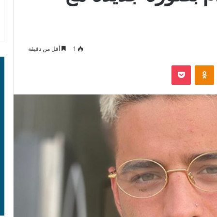
1
أقل من دقيقة
‫Pocket
Odnoklassniki