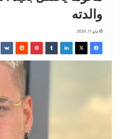
والدته
مايو 11, 2020
فيسبوك
‫X
لينكدإن
بينتيريست