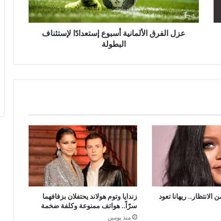
البطولة
عزل الفرق الألمانية أسبوع إستعدادًا لإستئناف
البطولة
ام من الانتظار.. ريهانا تعود
زندايا وتوم هولاند يحتفلان بزفافهما
سرّاً.. هواتف ممنوعة وكلفة ضخمة
منذ يومين