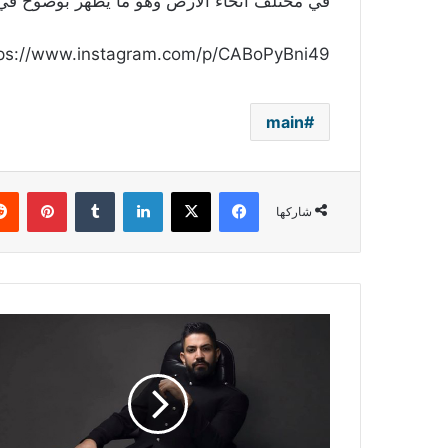
في مختلف أنحاء الأرض وهو ما يظهر بوضوح في ح
ps://www.instagram.com/p/CABoPyBni49/
main
فيسبوك
‫X
لينكدإن
بينتي
شاركها
خاص
-
ماهر
جاه
يحضّر
لمفاجأة