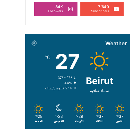
84K
7٬640
Followers
Subscribers
Weather
27
℃
Beirut
37º - 27º
44%
2.14 كيلومتر/ساعة
سماء صافية
28
28
29
37
37
℃
℃
℃
℃
℃
الأثنين
الثلاثاء
الأربعاء
الخميس
الجمعة