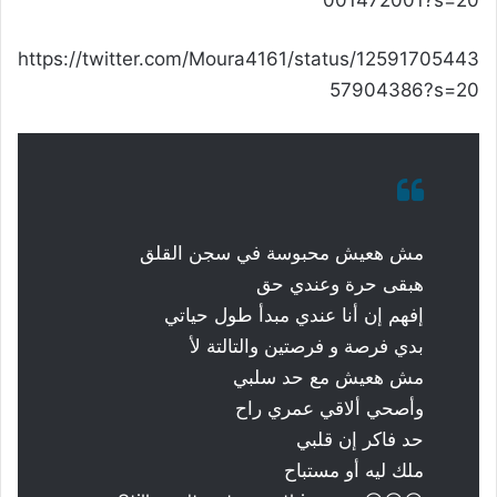
001472001?s=20
https://twitter.com/Moura4161/status/12591705443
57904386?s=20
مش هعيش محبوسة في سجن القلق
هبقى حرة وعندي حق
إفهم إن أنا عندي مبدأ طول حياتي
بدي فرصة و فرصتين والتالتة لأ
مش هعيش مع حد سلبي
وأصحي ألاقي عمري راح
حد فاكر إن قلبي
ملك ليه أو مستباح