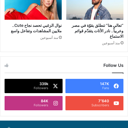
“تعالي هنا” تنطلق بقوّة في مصر
نوال الزغبي تحصد نجاح Cute..
وعربياً.. نادر الأتات يتقدّم قوائم
ملايين المشاهدات وتفاعل واسع
الاستماع
منذ أسبوعين
منذ أسبوعين
Follow Us
339k
147K
Followers
Fans
84K
7٬640
Followers
Subscribers