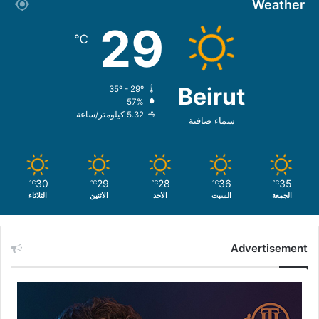
Weather
29
℃
Beirut
35º - 29º
57%
5.32 كيلومتر/ساعة
سماء صافية
30
29
28
36
35
℃
℃
℃
℃
℃
الجمعة
السبت
الأحد
الأثنين
الثلاثاء
Advertisement