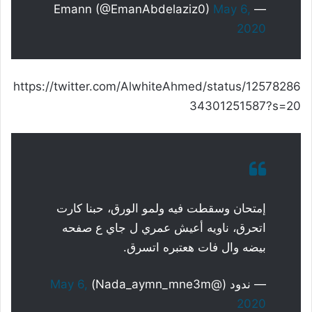
May 6,
— Emann (@EmanAbdelaziz0)
2020
https://twitter.com/AlwhiteAhmed/status/12578286
34301251587?s=20
إمتحان وسقطت فيه ولمو الورق، حبنا كارت
اتحرق، ناويه أعيش عمري ل جاي ع صفحه
بيضه وال فات هعتبره اتسرق.
— ندود (@Nada_aymn_mne3m)
May 6,
2020