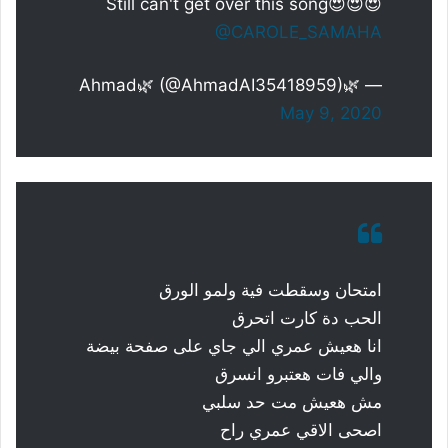
Still can't get over this song😍😍😍
@CAROLE_SAMAHA
— 🌿Ahmad🌿 (@AhmadAI35418959)
May 9, 2020
امتحان وسقطت فية ولمو الورق
الحب دة كارت اتحرق
انا هعيش عمري الي جاي على صفحة بيضة
والي فات هعتبرو انسرق
مش هعيش مت حد سلبي
اصحى الاقي عمري راح