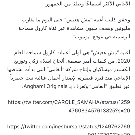
الأغاني الأكثر استماعًا وطلبًا من الجمهور.
وحقق كليب أغنية “مش هعيش” حتى اليوم ما يقارب
مليونين ونصف مليون مشاهدة عبر قناة كارول سماحة
الرسمية في موقع “يوتيوب”.
أغنية “مش هعيش” هي أولى أغنيات كارول سماحة للعام
2020، من كلمات أمير طعيمة، ألحان اسلام زكي وتوزيع
ألكسندر ميساكيان وإنتاج شركة “أنغامي” التي بدأت نشاطها
الإنتاجي منذ فترة قصيرة، لإصدار أعمال غنائية تبث حصرياً
عبر تطبيق “أنغامي” وتُعرف بـ Anghami Originals.
https://twitter.com/CAROLE_SAMAHA/status/1259
476083457613825?s=20
https://twitter.com/inesbursah/status/1249762769