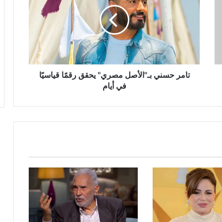
بـ"الأصل
مصري"
يحقق
رقمًا
قياسيًا
في
أيام
تامر حسني بـ"الأصل مصري" يحقق رقمًا قياسيًا
في أيام