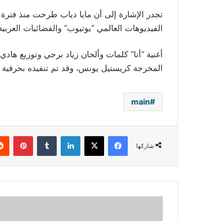
تجدر الإشارة إلى أن مايا دياب طرحت منذ فترة كل
الفيديوهات العالمي “يوتيوب” والفضائيات العربية
أغنية “أنا” كلمات وألحان زياد برجي وتوزيع هادي
المخرجة كريستيل يونس، وقد تم تنفيذه بحرفية عا
main
فيسبوك
‫X
لينكدإن
بينتي
شاركها
هيفاء
وهبي