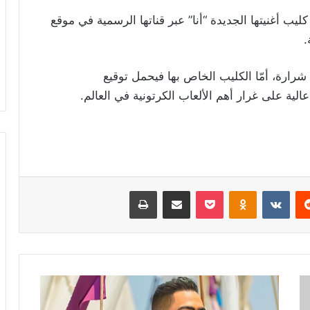
يب أغنيتها الجديدة “أنا” عبر قناتها الرسمية في موقع
.
 شرارة، أمّا الكليب الخاص بها فيحمل توقيع
لية على غرار أهم الألعاب الكرتونية في العالم.
ريست
Odnoklassniki
‫Pocket
مشاركة عبر البريد
طباعة
تامر
حسني