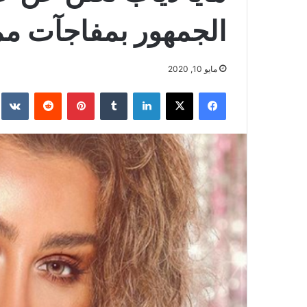
الجمهور بمفاجآت ممي
مايو 10, 2020
فيسبوك
‫X
لينكدإن
بينتيريست