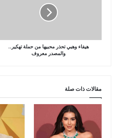
تحذر
محبيها
من
حملة
تهكير..
والمصدر
معروف
هيفاء وهبي تحذر محبيها من حملة تهكير..
والمصدر معروف
مقالات ذات صلة