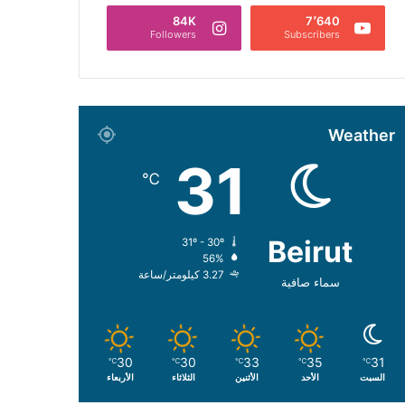
84K
7٬640
Followers
Subscribers
Weather
31
℃
Beirut
31º - 30º
56%
3.27 كيلومتر/ساعة
سماء صافية
30
30
33
35
31
℃
℃
℃
℃
℃
السبت
الأحد
الأثنين
الثلاثاء
الأربعاء