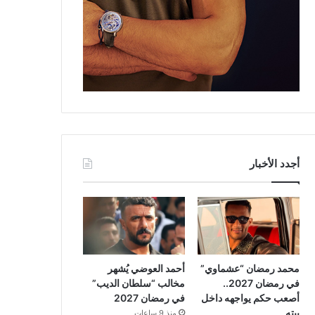
أجدد الأخبار
محمد رمضان “عشماوي”
أحمد العوضي يُشهر
في رمضان 2027..
مخالب “سلطان الديب”
أصعب حكم يواجهه داخل
في رمضان 2027
بيته
منذ 9 ساعات