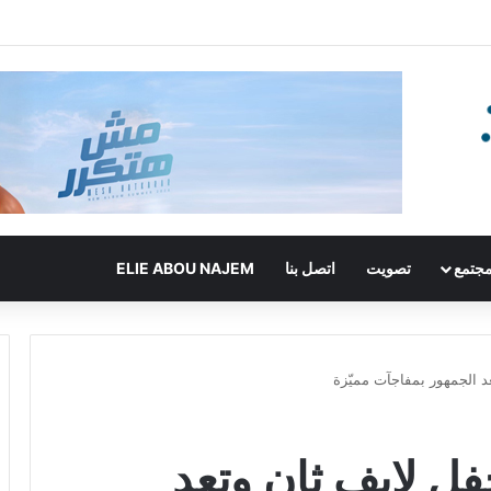
جتمع
تصويت
اتصل بنا
ELIE ABOU NAJEM
عد الجمهور بمفاجآت مميّزة
فل لايف ثانٍ وتعد