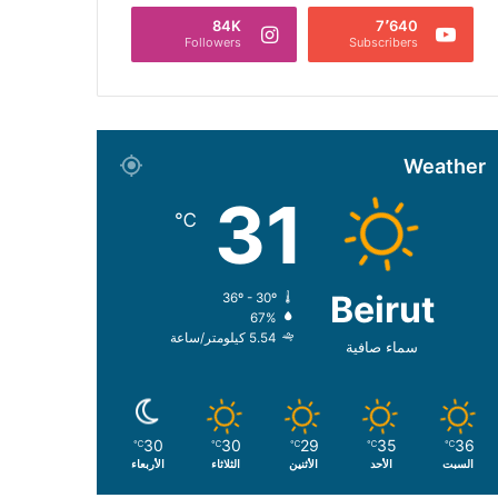
84K
7٬640
Followers
Subscribers
Weather
31
℃
Beirut
36º - 30º
67%
5.54 كيلومتر/ساعة
سماء صافية
30
30
29
35
36
℃
℃
℃
℃
℃
السبت
الأحد
الأثنين
الثلاثاء
الأربعاء