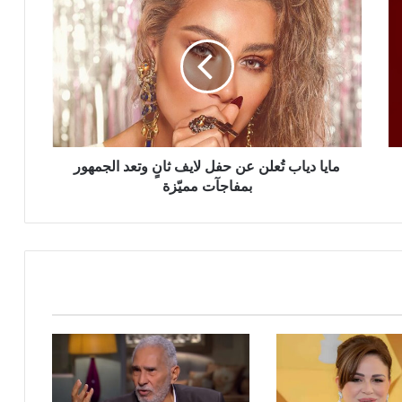
دياب
تُعلن
عن
حفل
لايف
ثانٍ
وتعد
الجمهور
بمفاجآت
مايا دياب تُعلن عن حفل لايف ثانٍ وتعد الجمهور
مميّزة
بمفاجآت مميّزة