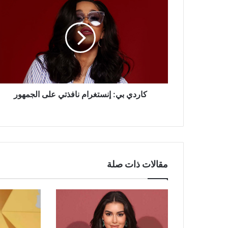
بي:
إنستغرام
نافذتي
على
الجمهور
كاردي بي: إنستغرام نافذتي على الجمهور
مقالات ذات صلة