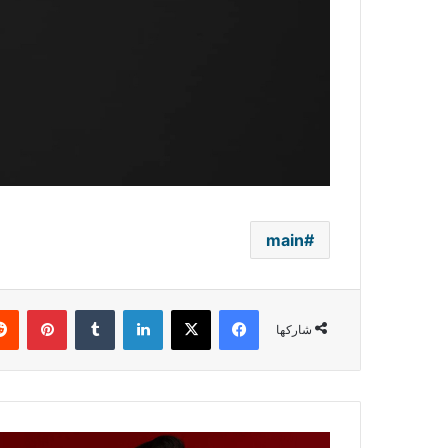
main
فيسبوك
‫X
لينكدإن
بينتي
شاركها
كاردي