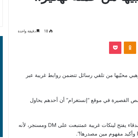
18
دقيقة واحدة
‫Pocket
Odnoklassniki
وهبي محبّيها من تلقي رسائل تتضمن روابط غريبة عبر
ص القصيرة في موقع “إنستغرام” أن أحدهم يحاول
وجاء في منشور هيفاء: “ما حدا من الفانز أو الأصدقاء يفتح لينكات غريبة عمتنبعت على DM ومسنجر، لأنه
 وأكيد مفهوم مين مصدرها!”.