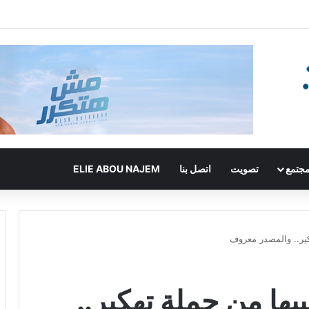
جتمع
تصويت
اتصل بنا
ELIE ABOU NAJEM
كير.. والمصدر معروف
يها من حملة تهكير..