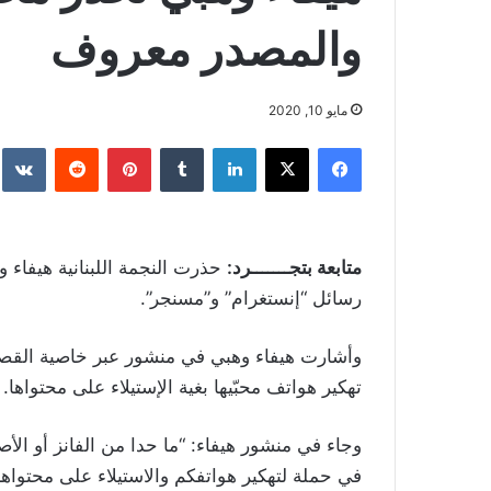
والمصدر معروف
مايو 10, 2020
فيسبوك
‫X
لينكدإن
بينتيريست
متابعة بتجـــــــرد:
حذرت النجمة اللبنانية هيفاء 
رسائل “إنستغرام” و”مسنجر”.
وأشارت هيفاء وهبي في منشور عبر خاصية القص
تهكير هواتف محبّيها بغية الإستيلاء على محتواها.
في حملة لتهكير هواتفكم والاستيلاء على محتواها