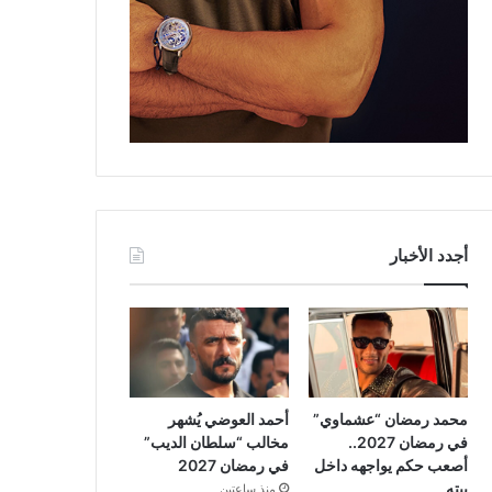
أجدد الأخبار
محمد رمضان “عشماوي”
أحمد العوضي يُشهر
في رمضان 2027..
مخالب “سلطان الديب”
أصعب حكم يواجهه داخل
في رمضان 2027
بيته
منذ ساعتين