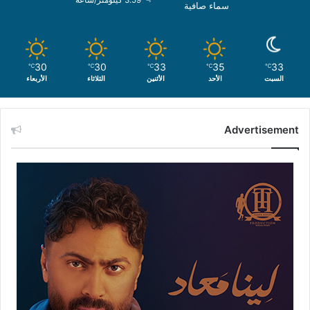
سماء صافية
30
30
33
35
33
℃
℃
℃
℃
℃
السبت
الأحد
الأثنين
الثلاثاء
الأربعاء
Advertisement