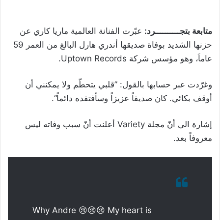
متابعة بتجــــــــــرد:
عبّرت الفنانة العالمية ماريا كاري عن
حزنها الشديد بوفاة صديقها أندري هارل البالغ من العمر 59
عاماَ، وهو مؤسس شركة Uptown Records.
وغرّدت عبر حسابها بالقول: ”قلبي يتحطّم ولا يمكنني أن
أوقف بكائي. كان صديقاً عزيزاً وسأفتقده دائماً“.
إشارة الى أنّ مجلة Variety أعلنت أنّ سبب وفاته ل
يس
معروفاً بعد.
Why Andre 😢😢😢 My heart is