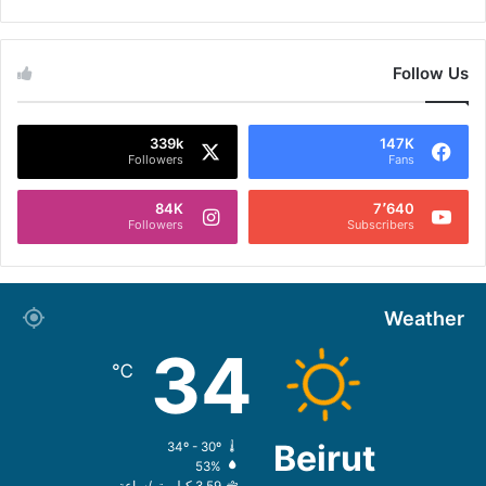
Follow Us
339k
147K
Followers
Fans
84K
7٬640
Followers
Subscribers
Weather
34
℃
Beirut
34º - 30º
53%
3.59 كيلومتر/ساعة