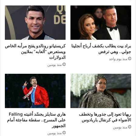
براد بيت يطالب بكشف أرباح أنجلينا
كريستيانو رونالدو يفتح مرأبه الخاص
جولي.. وهي ترفض
ويستعرض “ألعابه” بملايين
الدولارات
منذ يوم واحد
منذ يومين
ريهانا تعود إلى جذورها وتخطف
هاري ستايلز يجسّد أغنيته Falling
الأضواء في كرنفال باربادوس
على المسرح.. سقطة مفاجئة أمام
الجمهور
منذ يومين
منذ يومين