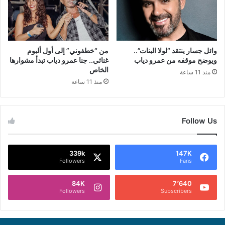
وائل جسار ينتقد “لولا البنات”..
من “خطفوني” إلى أول ألبوم
ويوضح موقفه من عمرو دياب
غنائي.. جنا عمرو دياب تبدأ مشوارها
الخاص
منذ 11 ساعة
منذ 11 ساعة
Follow Us
339k
147K
Followers
Fans
84K
7٬640
Followers
Subscribers