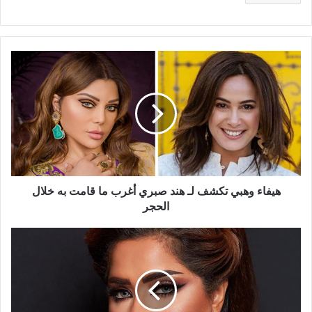
هيفاء
وهبي
تكشف
لـ
هند
صبري
أغرب
ما
قامت
به
هيفاء وهبي تكشف لـ هند صبري أغرب ما قامت به خلال
خلال
الحجر
الحجر
هيا
الشعيبي
تبكي
على
الهواء
وتناشد