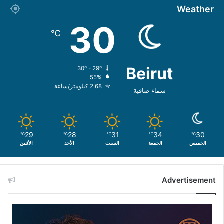
Weather
30
℃
Beirut
30º - 29º
55%
2.68 كيلومتر/ساعة
سماء صافية
29
28
31
34
30
℃
℃
℃
℃
℃
الخميس
الجمعة
السبت
الأحد
الأثنين
Advertisement